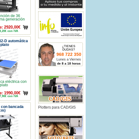
función de 36
ima generación
e: 2920,00€
3,20€ con IVA
N2-D automática
 plato
¿TIENES
DUDAS?
968 722 350
Lunes a Viernes
de 8 a 18 horas
ca eléctrica con
plato
e: 1990,00€
7,90€ con IVA
1 con bancada
Plotters para CAD/GIS
cm)