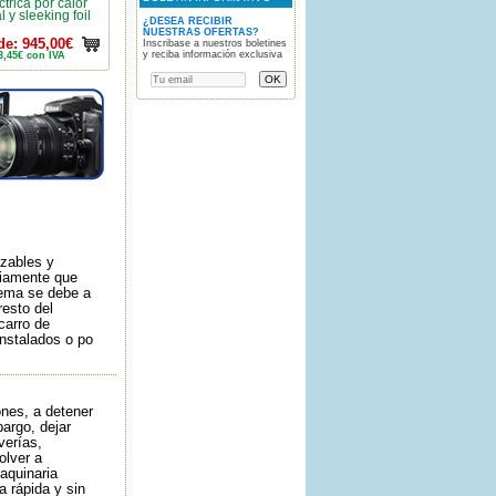
trica por calor
al y sleeking foil
¿DESEA RECIBIR
NUESTRAS OFERTAS?
de: 945,00€
Inscribase a nuestros boletines
y reciba información exclusiva
3,45€ con IVA
azables y
riamente que
lema se debe a
resto del
carro de
instalados o po
nes, a detener
argo, dejar
verías,
olver a
aquinaria
 rápida y sin