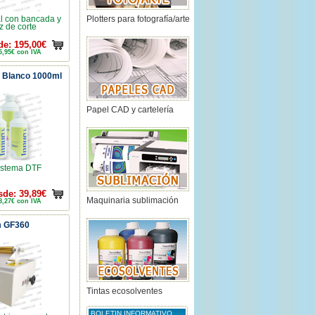
l con bancada y
Plotters para fotografía/arte
z de corte
de: 195,00€
5,95€ con IVA
F Blanco 1000ml
Papel CAD y cartelería
sistema DTF
sde: 39,89€
Maquinaria sublimación
8,27€ con IVA
m GF360
Tintas ecosolventes
BOLETIN INFORMATIVO