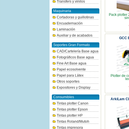
Transfers y vinilos
Maquinaria
Pack plotter 
Cortadoras y guillotinas
si
Encuadernación
Laminación
Auxiliar y de acabados
GCC E
Soportes Gran Formato
CAD/Cartelería Base agua
Fotográficos Base agua
Fine Art Base agua
Papel ecosolvente
Papel para Látex
Plotter de 
le
Otros soportes
Expositores y Display
Consumibles
ArkiLam CL
Tintas plotter Canon
Tintas plotter Epson
Tintas plotter HP
Tintas Roland/Mutoh
Tintas impresora