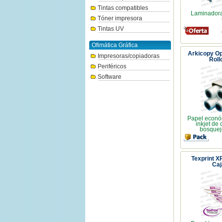
Tintas compatibles
Laminadora
Tóner impresora
Tintas UV
Ofimática Gráfica
Arkicopy O
Impresoras/copiadoras
Roll
Periféricos
Software
Papel econó
inkjet de
bosquej
Texprint XP
Caj