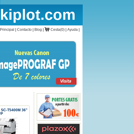
rkiplot.com
cio
Cesta
Principal
|
Contacto
|
Blog
|
Cesta(0)
|
Ayuda
|
r SC-T5400M 36"
FP