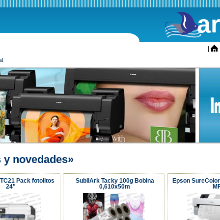
a
ini
|
al
s y novedades»
TC21 Pack fotolitos
SubliArk Tacky 100g Bobina
Epson SureColo
24"
0,610x50m
M