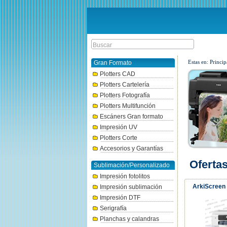
Estas en: Princip
Gran Formato
Plotters CAD
Plotters Cartelería
Plotters Fotografía
Plotters Multifunción
Escáners Gran formato
Impresión UV
Plotters Corte
Accesorios y Garantías
Oferta
Sublimación/Personalizado
Impresión fotolitos
ArkiScreen 
Impresión sublimación
Impresión DTF
Serigrafía
Planchas y calandras