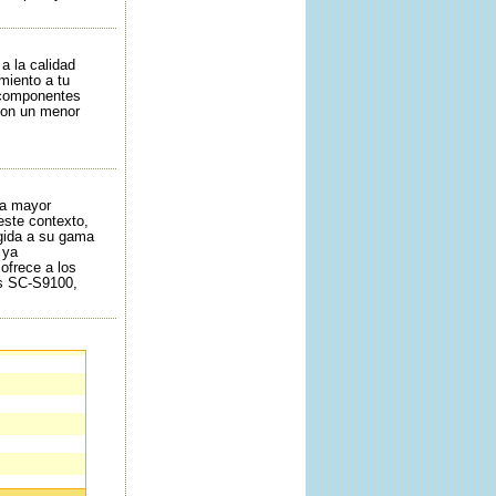
a la calidad
miento a tu
 componentes
con un menor
na mayor
este contexto,
gida a su gama
 ya
ofrece a los
es SC-S9100,