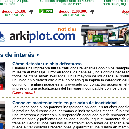
fer tamaño A4 para
Guillotina programable de 490mm
Laminadora eléc
blimación
de ancho de corte
para offset, digit
desde: 15,30€
desde: 2100,00€
des
114
18,51€ con IVA
2541,00€ con IVA
s de interés »
Cómo detectar un chip defectuoso
Cuando una impresora utiliza cartuchos rellenables con chips reempl
muestra el mensaje "Error en todos los canales", no significa necesa
todos los chips estén averiados. En la mayoría de los casos, el prob
un único chip defectuoso o mal colocado que impide la detección del 
conjunto. También puede estar provocado por contactos sucios en el 
impresión, una actualización del firmware incompatible con los chips 
(Leer más...)
Consejos mantenimiento en periodos de inactividad
Las vacaciones o los parones inesperados obligan, en muchas ocasio
la producción durante días, semanas e incluso varios meses. Sin emb
una impresora o plotter sin la preparación adecuada puede provocar a
obstrucciones y problemas de calidad cuando llegue el momento de v
trabajar. Dedicar unos minutos al mantenimiento antes de apagar la m
puede evitar costosas reparaciones y garantizar una puesta en marcha