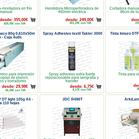
-montadora en frío
Hendidora-Microperforadora de
Cortadora manua
manual
460mm eléctrica
96cm de lu
desde: 355,00€
desde: 249,00€
des
301,29€ con IVA
23
429,55€ con IVA
paco 80g 0,610x50m
Spray Adhesivo textil Takter 3000
Tinta Innuro DT
o - Caja 4uds
mico para impresión
Spray adhesivo extra-fuerte
Tinta para 
 copias de planos,
reposicionable para serigrafía y
os y borradores
transfer
de
desde: 29,98€
desde: 6,75€
4
8,17€ con IVA
36,28€ con IVA
 DT light 105g A4 -
JDC R490T
ArkiLa
a 110 hojas