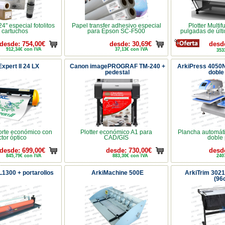
24" especial fotolitos
Papel transfer adhesivo especial
Plotter Multi
n cartuchos
para Epson SC-F500
pulgadas de últ
desde: 754,00€
desde: 30,69€
desd
912,34€ con IVA
37,13€ con IVA
353
xpert II 24 LX
Canon imagePROGRAF TM-240 +
ArkiPress 4050
pedestal
doble
corte económico con
Plotter económico A1 para
Plancha automáti
ctor óptico
CAD/GIS
doble 
desde: 699,00€
desde: 730,00€
desd
845,79€ con IVA
883,30€ con IVA
240
1300 + portarollos
ArkiMachine 500E
ArkiTrim 302
(96