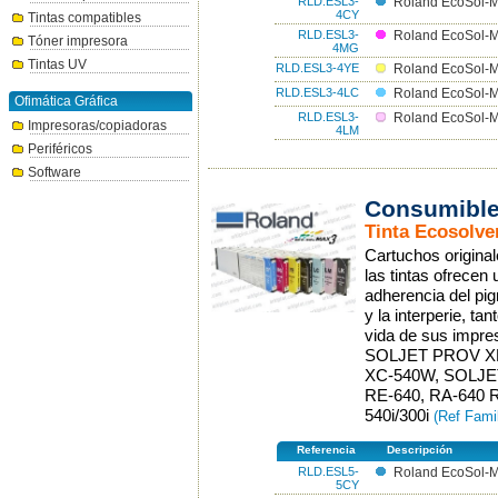
RLD.ESL3-
Roland EcoSol-M
4CY
Tintas compatibles
RLD.ESL3-
Roland EcoSol-M
Tóner impresora
4MG
Tintas UV
RLD.ESL3-4YE
Roland EcoSol-M
RLD.ESL3-4LC
Roland EcoSol-Ma
Ofimática Gráfica
RLD.ESL3-
Roland EcoSol-M
Impresoras/copiadoras
4LM
Periféricos
Software
Consumible
Tinta Ecosolve
Cartuchos origina
las tintas ofrecen
adherencia del pig
y la interperie, ta
vida de sus impre
SOLJET PROV XR-
XC-540W, SOLJET 
RE-640, RA-640 
540i/300i
(Ref Fami
Referencia
Descripción
RLD.ESL5-
Roland EcoSol-M
5CY