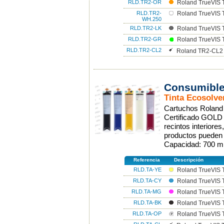
RLD.TR2-OR
Roland TrueVIS 
RLD.TR2-
Roland TrueVIS 
WH.250
RLD.TR2-LK
Roland TrueVIS T
RLD.TR2-GR
Roland TrueVIS 
RLD.TR2-CL2
Roland TR2-CL2 
Consumible
Tinta Ecosolve
Cartuchos Roland p
Certificado GOLD G
recintos interiore
productos pueden u
Capacidad: 700 m
Referencia
Descripción
RLD.TA-YE
Roland TrueVIS T
RLD.TA-CY
Roland TrueVIS T
RLD.TA-MG
Roland TrueVIS 
RLD.TA-BK
Roland TrueVIS 
RLD.TA-OP
Roland TrueVIS T