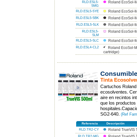
RLD.ESL5-
Roland EcoSol-M
5MG
RLD.ESL5-5YE
Roland EcoSol-M
RLD.ESL5-5BK
Roland EcoSol-M
RLD.ESL5-5LK
Roland EcoSol-Ma
RLD.ESL5-
Roland EcoSol-M
5LM
RLD.ESL5-5LC
Roland EcoSol-Ma
RLD.ESL4-CL2
Roland EcoSol-M
cartridge)
Consumible
Tinta Ecosolve
Cartuchos Roland 
ecosolventes. Cert
aire en recintos i
que los productos 
hospitales.Capaci
SG2-640.
(Ref Fam
Referencia
Descripción
RLD.TR2-CY
Roland TrueVIS 
RLD.TR2-MG
Roland TrueVIS 