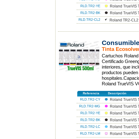
RLD.TR2-YE
Roland TrueVIS 
RLD.TR2-BK
Roland TrueVIS 
RLD.TR2-CL2
Roland TR2-CL2 
Consumible
Tinta Ecosolve
Cartuchos Roland p
Certificado Greengu
interiores, que in
productos pueden 
hospitales.Capac
Roland TrueVIS 
Referencia
Descripción
RLD.TR2-CY
Roland TrueVIS 
RLD.TR2-MG
Roland TrueVIS 
RLD.TR2-YE
Roland TrueVIS 
RLD.TR2-BK
Roland TrueVIS 
RLD.TR2-LC
Roland TrueVIS T
RLD.TR2-LM
Roland TrueVIS 