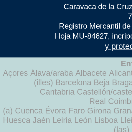
Caravaca de la Cruz
7
Registro Mercantil de
Hoja MU-84627, incrip
y prote
En
Açores Álava/araba Albacete Alicant
(illes) Barcelona Beja Br
Cantabria Castellón/cast
Real Coimb
(a) Cuenca Évora Faro Girona Gra
Huesca Jaén Leiria León Lisboa Lle
(las