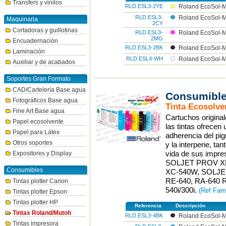
Transfers y vinilos
RLD.ESL3-2YE
Roland EcoSol-M
RLD.ESL3-
Roland EcoSol-M
Maquinaria
2CY
Cortadoras y guillotinas
RLD.ESL3-
Roland EcoSol-M
2MG
Encuadernación
RLD.ESL3-2BK
Roland EcoSol-M
Laminación
RLD.ESL4-WH
Roland EcoSol-M
Auxiliar y de acabados
Soportes Gran Formato
CAD/Cartelería Base agua
Consumible
Fotográficos Base agua
Tinta Ecosolve
Fine Art Base agua
Cartuchos origina
Papel ecosolvente
las tintas ofrecen
Papel para Látex
adherencia del pig
Otros soportes
y la interperie, ta
vida de sus impre
Expositores y Display
SOLJET PROV XR-
Consumibles
XC-540W, SOLJET 
RE-640, RA-640 
Tintas plotter Canon
540i/300i.
(Ref Fam
Tintas plotter Epson
Tintas plotter HP
Referencia
Descripción
Tintas Roland/Mutoh
RLD.ESL3-4BK
Roland EcoSol-M
Tintas impresora