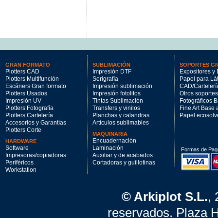
GRAN FORMATO
SUBLIMACIÓN
SOPORTES G
Plotters CAD
Impresión DTF
Expositores y 
Plotters Multifunción
Serigrafía
Papel para Lá
Escáners Gran formato
Impresión sublimación
CAD/Cartelerí
Plotters Usados
Impresión fotolitos
Otros soportes
Impresión UV
Tintas Sublimación
Fotográficos 
Plotters Fotografía
Transfers y vinilos
Fine Art Base
Plotters Cartelería
Planchas y calandras
Papel ecosolv
Accesorios y Garantías
Artículos sublimables
Plotters Corte
MAQUINARIA
Encuadernación
HARDWARE
Software
Laminación
Formas de Pag
Impresoras/copiadoras
Auxiliar y de acabados
Periféricos
Cortadoras y guillotinas
Workstation
© Arkiplot S.L.
,
reservados. Plaza 