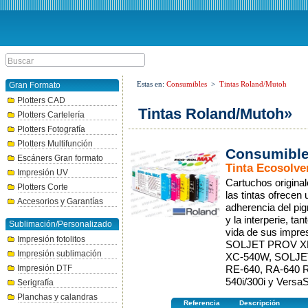
Estas en:
Consumibles
>
Tintas Roland/Mutoh
Gran Formato
Plotters CAD
Tintas Roland/Mutoh»
Plotters Cartelería
Plotters Fotografía
Plotters Multifunción
Consumible
Escáners Gran formato
Tinta Ecosolve
Impresión UV
Cartuchos origina
Plotters Corte
las tintas ofrecen
Accesorios y Garantías
adherencia del pig
y la interperie, ta
Sublimación/Personalizado
vida de sus impre
Impresión fotolitos
SOLJET PROV XR-
Impresión sublimación
XC-540W, SOLJET 
Impresión DTF
RE-640, RA-640 
540i/300i y Vers
Serigrafía
Planchas y calandras
Referencia
Descripción