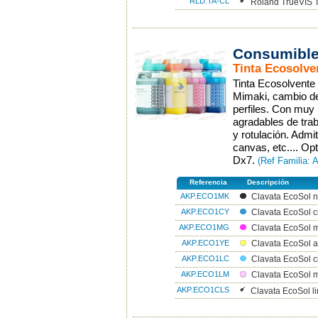
RLD.TA-CL
Roland TrueVIS 
Consumible
Tinta Ecosolve
Tinta Ecosolvente
Mimaki, cambio de 
perfiles. Con muy 
agradables de trab
y rotulación. Admi
canvas, etc.... O
Dx7.
(Ref Familia:
Referencia
Descripción
AKP.ECO1MK
Clavata EcoSol 
AKP.ECO1CY
Clavata EcoSol c
AKP.ECO1MG
Clavata EcoSol 
AKP.ECO1YE
Clavata EcoSol a
AKP.ECO1LC
Clavata EcoSol c
AKP.ECO1LM
Clavata EcoSol 
AKP.ECO1CLS
Clavata EcoSol l