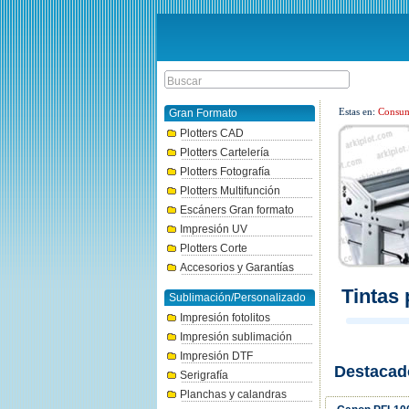
Estas en:
Consum
Gran Formato
Plotters CAD
Plotters Cartelería
Plotters Fotografía
Plotters Multifunción
Escáners Gran formato
Impresión UV
Plotters Corte
Accesorios y Garantías
Tintas 
Sublimación/Personalizado
Impresión fotolitos
Impresión sublimación
Impresión DTF
Destacad
Serigrafía
Planchas y calandras