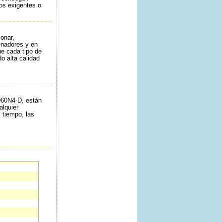
os exigentes o
onar,
enadores y en
ue cada tipo de
o alta calidad
060N4-D, están
alquier
 tiempo, las