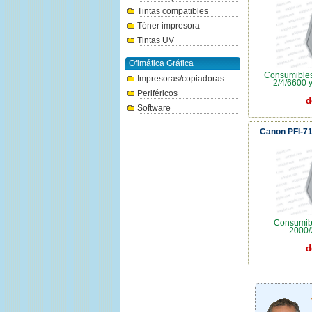
Tintas compatibles
Tóner impresora
Tintas UV
Ofimática Gráfica
Consumible
Impresoras/copiadoras
2/4/6600 
Periféricos
d
Software
Canon PFI-7
Consumib
2000/
d