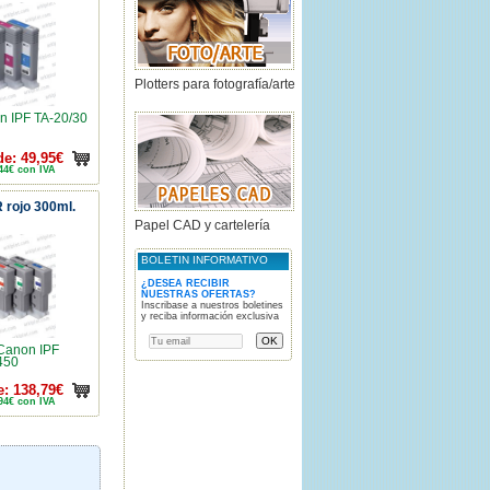
Plotters para fotografía/arte
 IPF TA-20/30
e: 49,95€
44€ con IVA
 rojo 300ml.
Papel CAD y cartelería
BOLETIN INFORMATIVO
¿DESEA RECIBIR
NUESTRAS OFERTAS?
Inscribase a nuestros boletines
y reciba información exclusiva
Canon IPF
450
: 138,79€
94€ con IVA