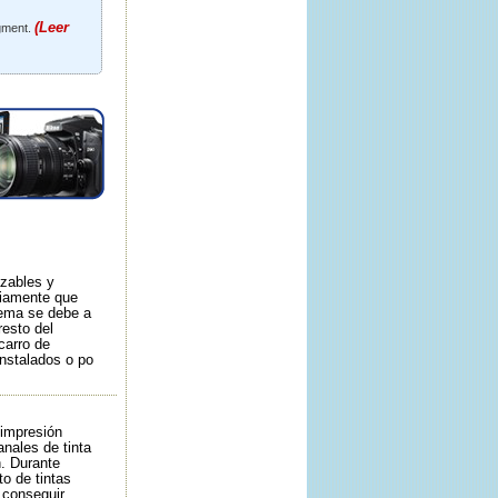
(Leer
igment.
azables y
riamente que
lema se debe a
resto del
carro de
instalados o po
 impresión
nales de tinta
n. Durante
o de tintas
 conseguir