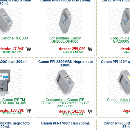
000MBK negro mate
Canon PFI-2700Gy Gris 700ml.
Canon PFI-2700G
80ml.
s Canon PRO1000
Consumibles Canon
Consumible
GP2000/GP4000
GP2000/G
desde: 47,94€
desde: 259,02€
desde
58,01€ con IVA
313,41€ con IVA
313,
320C cian 300ml.
Canon PFI-2300MBK Negro mate
Canon PFI-110Y a
330ml.
s Canon IPF TM-
Consumibles Canon IPF
Consumibles 
/TM-300/TM-305
GP2/4000, PRO 2/4/6600 y GP
2000/300
2/4/6600S
esde: 138,79€
desd
desde: 141,58€
167,94€ con IVA
92,
171,31€ con IVA
700PBK negro foto
Canon PFI-3700C cian 700ml.
Canon PFI-030B
700ml.
55ml