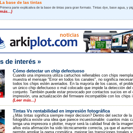
La base de las tintas
Primera parte explicativa de la base de tintas para gran formato. Tintas dye, base agua, y p
más...)
s de interés »
Cómo detectar un chip defectuoso
Cuando una impresora utiliza cartuchos rellenables con chips reempl
muestra el mensaje "Error en todos los canales", no significa necesa
todos los chips estén averiados. En la mayoría de los casos, el prob
un único chip defectuoso o mal colocado que impide la detección del 
conjunto. También puede estar provocado por contactos sucios en el 
impresión, una actualización del firmware incompatible con los chips 
(Leer más...)
Tintas Vs rentabilidad en impresión fotográfica
¿Más tintas significa siempre mejor decision? Dentro del sector de la
fotográfica existe una idea que parece incuestionable: cuantos más ca
tenga una impresora o plotter, mayor será la calidad final de la image
años esta afirmación ha sido técnicamente correcta, ya que el aument
permite ampliar la gama cromática, mejorar las transiciones tonales y