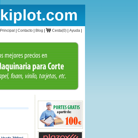
rkiplot.com
cio
Cesta
Principal
|
Contacto
|
Blog
|
Cesta(0)
|
Ayuda
|