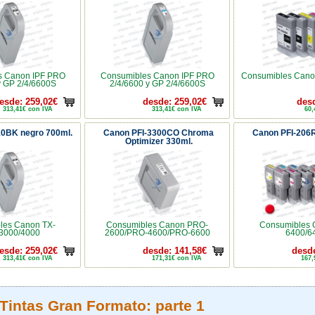
s Canon IPF PRO
Consumibles Canon IPF PRO
Consumibles Canon
y GP 2/4/6600S
2/4/6600 y GP 2/4/6600S
esde: 259,02€
desde: 259,02€
desd
313,41€ con IVA
313,41€ con IVA
60,
10BK negro 700ml.
Canon PFI-3300CO Chroma
Canon PFI-206R
Optimizer 330ml.
les Canon TX-
Consumibles Canon PRO-
Consumibles 
3000/4000
2600/PRO-4600/PRO-6600
6400/6
esde: 259,02€
desde: 141,58€
desde
313,41€ con IVA
171,31€ con IVA
167,
Tintas Gran Formato: parte 1