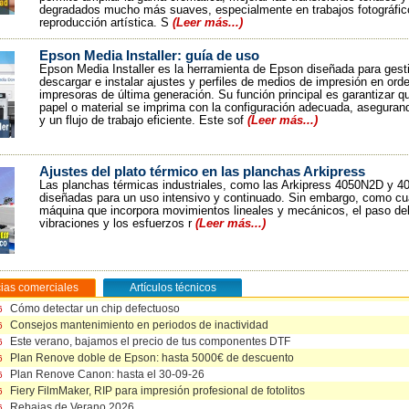
degradados mucho más suaves, especialmente en trabajos fotográfic
reproducción artística. S
(Leer más...)
Epson Media Installer: guía de uso
Epson Media Installer es la herramienta de Epson diseñada para gesti
descargar e instalar ajustes y perfiles de medios de impresión en ord
impresoras de última generación. Su función principal es garantizar q
papel o material se imprima con la configuración adecuada, asegurand
y un flujo de trabajo eficiente. Este sof
(Leer más...)
Ajustes del plato térmico en las planchas Arkipress
Las planchas térmicas industriales, como las Arkipress 4050N2D y 4
diseñadas para un uso intensivo y continuado. Sin embargo, como cu
máquina que incorpora movimientos lineales y mecánicos, el paso del
vibraciones y los esfuerzos r
(Leer más...)
cias comerciales
Artículos técnicos
Cómo detectar un chip defectuoso
Cómo detectar un chip defectuoso
6
6
Consejos mantenimiento en periodos de inactividad
Tintas Vs rentabilidad en impresión fotográfica
6
6
Este verano, bajamos el precio de tus componentes DTF
Epson Media Installer: guía de uso
6
6
Plan Renove doble de Epson: hasta 5000€ de descuento
Ajustes del plato térmico en las planchas Arkipress
6
6
Plan Renove Canon: hasta el 30-09-26
Engrase del eje basculante en planchas neumáticas ArkiPress 4050
6
5
Cómo cambiar la cuchilla de tu guillotina
Fiery FilmMaker, RIP para impresión profesional de fotolitos
6
5
Unidad de recogida universal para plotters
Rebajas de Verano 2026
6
5