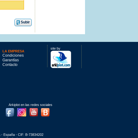
Subir
que no debes
site by
LA EMPRESA
Condiciones
Garantías
Contacto
Arkiplot en las redes sociales
matizadas GCC
Facebook
Instagram
Youtube
Blog
a - España - CIF: B-73834202