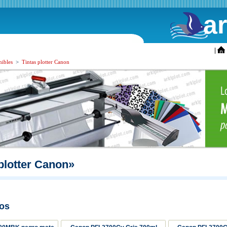
a
ini
|
ibles
>
Tintas plotter Canon
plotter Canon»
os