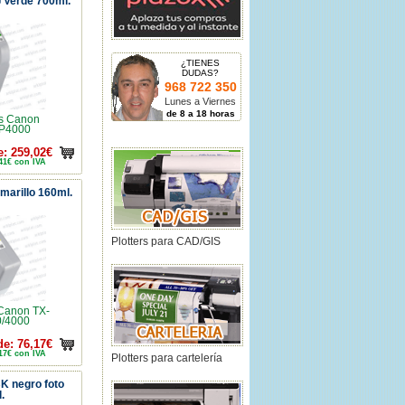
 Verde 700ml.
¿TIENES
DUDAS?
968 722 350
Lunes a Viernes
de 8 a 18 horas
s Canon
P4000
: 259,02€
41€ con IVA
marillo 160ml.
Plotters para CAD/GIS
Canon TX-
0/4000
e: 76,17€
17€ con IVA
Plotters para cartelería
K negro foto
.