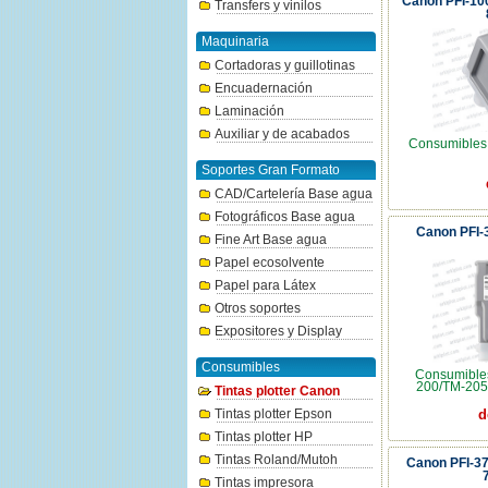
Canon PFI-1
Transfers y vinilos
Maquinaria
Cortadoras y guillotinas
Encuadernación
Laminación
Auxiliar y de acabados
Consumible
Soportes Gran Formato
CAD/Cartelería Base agua
Fotográficos Base agua
Canon PFI-
Fine Art Base agua
Papel ecosolvente
Papel para Látex
Otros soportes
Expositores y Display
Consumibles
Consumible
200/TM-205
Tintas plotter Canon
Tintas plotter Epson
d
Tintas plotter HP
Tintas Roland/Mutoh
Canon PFI-3
Tintas impresora