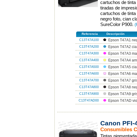
cartuchos de tinta
tiradas de impresi
cartuchos de tinta
negro foto, cian cl
SureColor P900.
(
Referencia
Descripción
C13T47A100
Epson T47A1 neg
C13T47A200
Epson T47A2 cia
C13T47A300
Epson T47A3 ma
C13T47A400
Epson T47A4 ama
C13T47A500
Epson T47A5 cian
C13T47A600
Epson T47A6 mag
C13T47A700
Epson T47A7 gri
C13T47A800
Epson T47A8 neg
C13T47A900
Epson T47A9 gris
C13T47AD00
Epson T47AD vio
Canon PFI-
Consumibles 
Tintas pigmentada