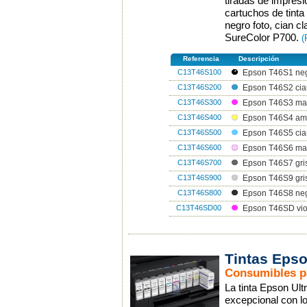
tiradas de impresi
cartuchos de tinta
negro foto, cian cl
SureColor P700.
(
Referencia
Descripción
C13T46S100
Epson T46S1 neg
C13T46S200
Epson T46S2 cia
C13T46S300
Epson T46S3 ma
C13T46S400
Epson T46S4 ama
C13T46S500
Epson T46S5 cian
C13T46S600
Epson T46S6 mag
C13T46S700
Epson T46S7 gri
C13T46S900
Epson T46S9 gris
C13T46S800
Epson T46S8 neg
C13T46SD00
Epson T46SD vio
Tintas Eps
Consumibles p
La tinta Epson Ul
excepcional con l