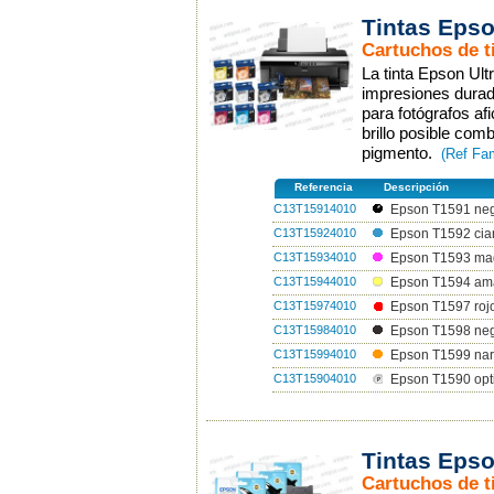
Tintas Epso
Cartuchos de t
La tinta Epson Ult
impresiones durad
para fotógrafos af
brillo posible comb
pigmento.
(Ref Fa
Referencia
Descripción
C13T15914010
Epson T1591 negr
C13T15924010
Epson T1592 cia
C13T15934010
Epson T1593 ma
C13T15944010
Epson T1594 ama
C13T15974010
Epson T1597 roj
C13T15984010
Epson T1598 neg
C13T15994010
Epson T1599 nar
C13T15904010
Epson T1590 opti
Tintas Epso
Cartuchos de t