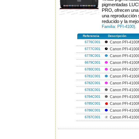
pigmentadas LUCI
PRO, ofrecen una 
una reproducción 
reducido y la mej
Familia: PFI-4100).
Referencia
Descripción
6776C001
Canon PFI-4100
6777C001
Canon PFI-4100P
6778C001
Canon PFI-4100C
6679C001
Canon PFI-4100
6780C001
Canon PFI-4100Y
6781C001
Canon PFI-4100P
6782C001
Canon PFI-4100P
6783C001
Canon PFI-4100G
6784C001
Canon PFI-4100P
6785C001
Canon PFI-4100R
6786C001
Canon PFI-4100B
6787C001
Canon PFI-4100C