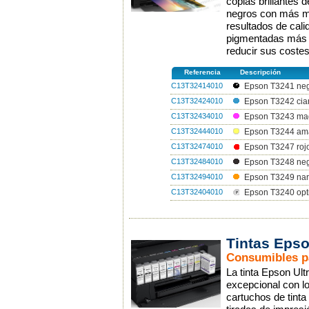
copias brillantes 
negros con más ma
resultados de calid
pigmentadas más a
reducir sus coste
Referencia
Descripción
C13T32414010
Epson T3241 neg
C13T32424010
Epson T3242 cia
C13T32434010
Epson T3243 ma
C13T32444010
Epson T3244 ama
C13T32474010
Epson T3247 roj
C13T32484010
Epson T3248 ne
C13T32494010
Epson T3249 nar
C13T32404010
Epson T3240 opti
Tintas Eps
Consumibles p
La tinta Epson Ul
excepcional con l
cartuchos de tinta