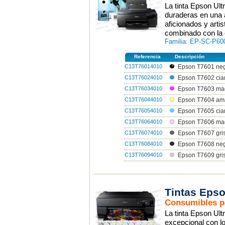
La tinta Epson Ul
duraderas en una 
aficionados y artis
combinado con la e
Familia: EP-SC-P600
Referencia
Descripción
C13T76014010
Epson T7601 negr
C13T76024010
Epson T7602 cia
C13T76034010
Epson T7603 mag
C13T76044010
Epson T7604 amar
C13T76054010
Epson T7605 cian
C13T76064010
Epson T7606 mage
C13T76074010
Epson T7607 gris
C13T76084010
Epson T7608 neg
C13T76094010
Epson T7609 gris
Tintas Eps
Consumibles p
La tinta Epson Ul
excepcional con l