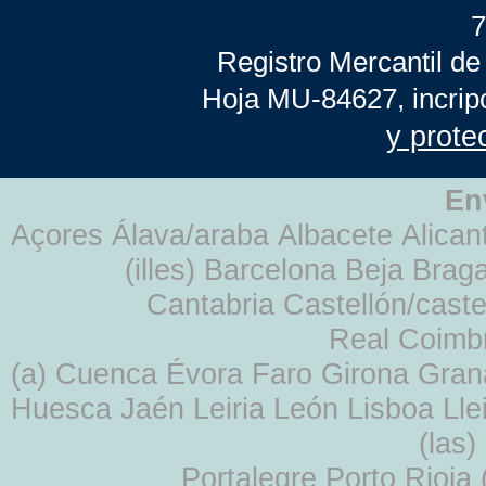
7
Registro Mercantil de
Hoja MU-84627, incrip
y prote
En
Açores Álava/araba Albacete Alicant
(illes) Barcelona Beja Br
Cantabria Castellón/cast
Real Coimb
(a) Cuenca Évora Faro Girona Gra
Huesca Jaén Leiria León Lisboa Lle
(las
Portalegre Porto Rioja