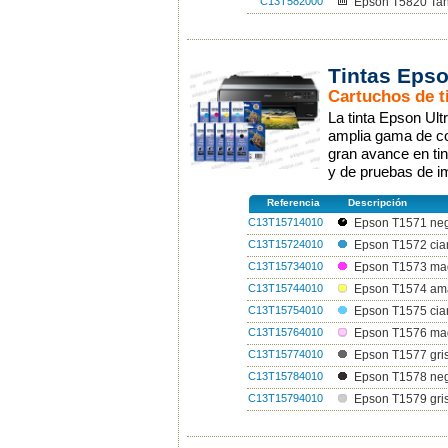
C13T582000
Epson T5820 Ta
Tintas Epso
Cartuchos de t
La tinta Epson U
amplia gama de co
gran avance en tin
y de pruebas de i
Referencia
Descripción
C13T15714010
Epson T1571 negr
C13T15724010
Epson T1572 cia
C13T15734010
Epson T1573 mag
C13T15744010
Epson T1574 amar
C13T15754010
Epson T1575 cian
C13T15764010
Epson T1576 mage
C13T15774010
Epson T1577 gris
C13T15784010
Epson T1578 neg
C13T15794010
Epson T1579 gris