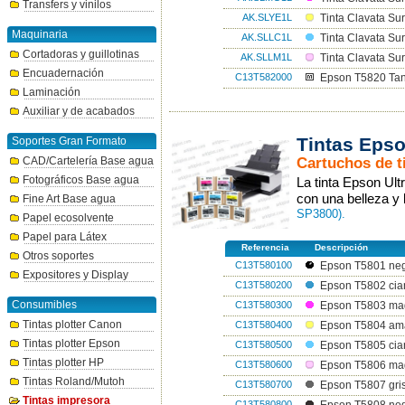
Transfers y vinilos
AK.SLYE1L
Tinta Clavata Sur
Maquinaria
AK.SLLC1L
Tinta Clavata Sur
Cortadoras y guillotinas
AK.SLLM1L
Tinta Clavata Su
Encuadernación
C13T582000
Epson T5820 Ta
Laminación
Auxiliar y de acabados
Tintas Epso
Soportes Gran Formato
Cartuchos de t
CAD/Cartelería Base agua
Fotográficos Base agua
La tinta Epson Ul
con una belleza y 
Fine Art Base agua
SP3800).
Papel ecosolvente
Papel para Látex
Referencia
Descripción
Otros soportes
C13T580100
Epson T5801 neg
Expositores y Display
C13T580200
Epson T5802 cia
Consumibles
C13T580300
Epson T5803 ma
Tintas plotter Canon
C13T580400
Epson T5804 ama
Tintas plotter Epson
C13T580500
Epson T5805 cia
Tintas plotter HP
C13T580600
Epson T5806 mag
Tintas Roland/Mutoh
C13T580700
Epson T5807 gri
Tintas impresora
C13T580800