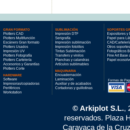
GRAN FORMATO
SUBLIMACIÓN
SOPORTES G
Plotters CAD
Impresión DTF
Expositores y 
Plotters Multifunción
Serigrafía
Papel para Lá
Escáners Gran formato
Impresión sublimación
CAD/Cartelerí
Plotters Usados
Impresión fotolitos
Otros soportes
Impresión UV
Tintas Sublimación
Fotográficos 
Plotters Fotografía
Transfers y vinilos
Fine Art Base
Plotters Cartelería
Planchas y calandras
Papel ecosolv
Accesorios y Garantías
Artículos sublimables
Plotters Corte
MAQUINARIA
Encuadernación
HARDWARE
Software
Laminación
Formas de Pag
Impresoras/copiadoras
Auxiliar y de acabados
Periféricos
Cortadoras y guillotinas
Workstation
© Arkiplot S.L.
,
reservados. Plaza 
Caravaca de la Cruz