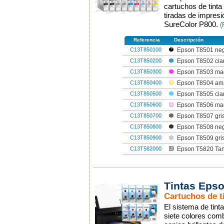
cartuchos de tinta
tiradas de impresi
SureColor P800.
(
Referencia
Descripción
C13T850100
Epson T8501 neg
C13T850200
Epson T8502 cia
C13T850300
Epson T8503 mag
C13T850400
Epson T8504 ama
C13T850500
Epson T8505 cia
C13T850600
Epson T8506 mag
C13T850700
Epson T8507 gri
C13T850800
Epson T8508 neg
C13T850900
Epson T8509 gris
C13T582000
Epson T5820 Ta
Tintas Epso
Cartuchos de t
El sistema de tin
siete colores com