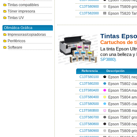
Epson T5808 neg
Tintas compatibles
C13T580900
Epson T5809 gris
Tóner impresora
C13T582000
Epson T5820 Ta
Tintas UV
Ofimática Gráfica
Impresoras/copiadoras
Tintas Epso
Periféricos
Cartuchos de t
Software
La tinta Epson Ul
con una belleza y 
SP3880).
Referencia
Descripción
C13T580100
Epson T5801 neg
C13T580200
Epson T5802 cia
C13T580A00
Epson T580A mag
C13T580400
Epson T5804 ama
C13T580500
Epson T5805 cia
C13T580B00
Epson T580B mag
C13T580700
Epson T5807 gri
C13T580800
Epson T5808 neg
C13T580900
Epson T5809 gris