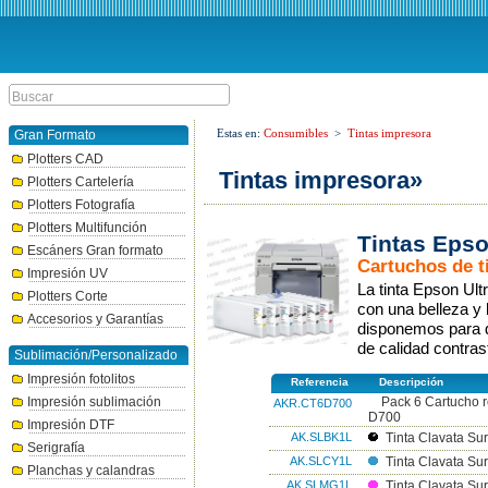
Estas en:
Consumibles
>
Tintas impresora
Gran Formato
Plotters CAD
Tintas impresora»
Plotters Cartelería
Plotters Fotografía
Plotters Multifunción
Tintas Eps
Escáners Gran formato
Cartuchos de t
Impresión UV
La tinta Epson Ul
Plotters Corte
con una belleza y 
Accesorios y Garantías
disponemos para q
de calidad contra
Sublimación/Personalizado
Impresión fotolitos
Referencia
Descripción
Impresión sublimación
Pack 6 Cartucho r
AKR.CT6D700
D700
Impresión DTF
AK.SLBK1L
Tinta Clavata Sur
Serigrafía
AK.SLCY1L
Tinta Clavata Sur
Planchas y calandras
AK.SLMG1L
Tinta Clavata Su