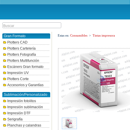
Estas en:
Consumibles
>
Tintas impresora
Gran Formato
Plotters CAD
Plotters Cartelería
Plotters Fotografía
Plotters Multifunción
Escáners Gran formato
Impresión UV
Plotters Corte
Accesorios y Garantías
Sublimación/Personalizado
Impresión fotolitos
Impresión sublimación
Impresión DTF
Serigrafía
Planchas y calandras