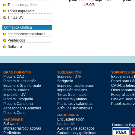
Epson T5809 gris claro 80ml
Epson T1599 naranja 17ml.
Epson T1
50.37€
19.22€
Tintas compatibles
Tóner impresora
Tintas UV
Ofimática Gráfica
Impresoras/copiadoras
Periféricos
Software
GRAN FORMATO
SUBLIMACIÓN
SOPORTES G
Plotters CAD
Impresión DTF
Expositores y 
Plotters Multifunción
Serigrafía
Papel para Lá
Escáners Gran formato
Impresión sublimación
CAD/Cartelerí
Plotters Usados
Impresión fotolitos
Otros soportes
Impresión UV
Tintas Sublimación
Fotográficos 
Plotters Fotografía
Transfers y vinilos
Fine Art Base
Plotters Cartelería
Planchas y calandras
Papel ecosolv
Accesorios y Garantías
Artículos sublimables
Plotters Corte
MAQUINARIA
Encuadernación
HARDWARE
Software
Laminación
Formas de Pag
Impresoras/copiadoras
Auxiliar y de acabados
Periféricos
Cortadoras y guillotinas