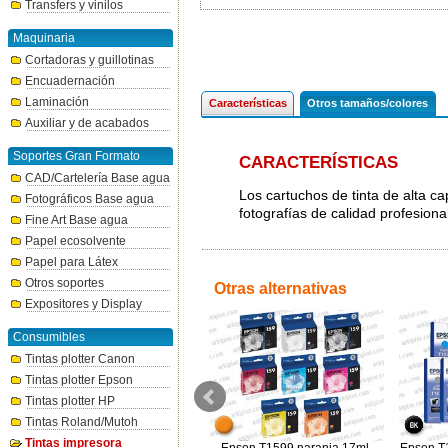
Transfers y vinilos
Maquinaria
Cortadoras y guillotinas
Encuadernación
Laminación
Características
Otros tamaños/colores
Auxiliar y de acabados
Soportes Gran Formato
CARACTERÍSTICAS
CAD/Cartelería Base agua
Los cartuchos de tinta de alta c
Fotográficos Base agua
fotografías de calidad profesiona
Fine Art Base agua
Papel ecosolvente
Papel para Látex
Otros soportes
Otras alternativas
Expositores y Display
Consumibles
Tintas plotter Canon
Tintas plotter Epson
Tintas plotter HP
Tintas Roland/Mutoh
Tintas impresora