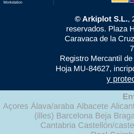
Workstation
© Arkiplot S.L.
,
reservados. Plaza 
Caravaca de la Cruz
7
Registro Mercantil de
Hoja MU-84627, incrip
y prote
En
Açores Álava/araba Albacete Alicant
(illes) Barcelona Beja Br
Cantabria Castellón/cast