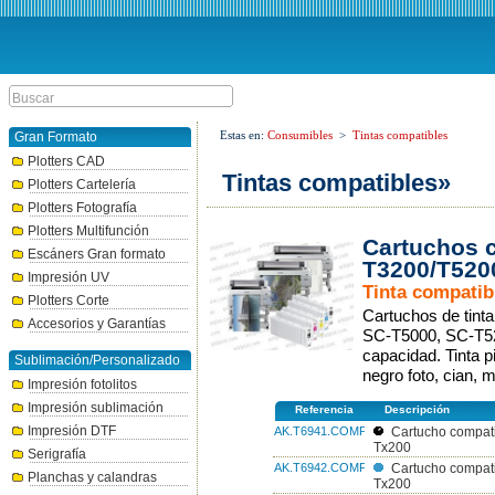
Estas en:
Consumibles
>
Tintas compatibles
Gran Formato
Plotters CAD
Tintas compatibles»
Plotters Cartelería
Plotters Fotografía
Plotters Multifunción
Cartuchos 
Escáners Gran formato
T3200/T520
Impresión UV
Tinta compatib
Plotters Corte
Cartuchos de tint
Accesorios y Garantías
SC-T5000, SC-T52
capacidad. Tinta p
Sublimación/Personalizado
negro foto, cian, 
Impresión fotolitos
Impresión sublimación
Referencia
Descripción
Impresión DTF
AK.T6941.COMP
Cartucho compati
Tx200
Serigrafía
AK.T6942.COMP
Cartucho compat
Planchas y calandras
Tx200