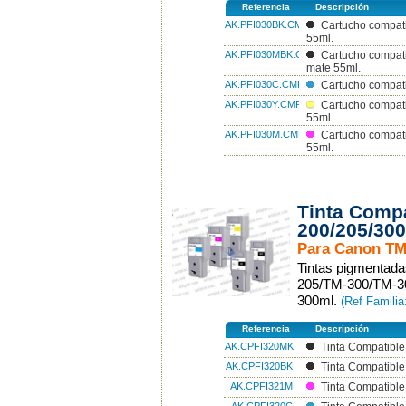
Referencia
Descripción
AK.PFI030BK.CMP
Cartucho compat
55ml.
AK.PFI030MBK.CMP
Cartucho compat
mate 55ml.
AK.PFI030C.CMP
Cartucho compat
AK.PFI030Y.CMP
Cartucho compat
55ml.
AK.PFI030M.CMP
Cartucho compat
55ml.
Tinta Compa
200/205/300
Para Canon TM
Tintas pigmentad
205/TM-300/TM-30
300ml.
(Ref Famili
Referencia
Descripción
AK.CPFI320MK
Tinta Compatibl
AK.CPFI320BK
Tinta Compatibl
AK.CPFI321M
Tinta Compatibl
AK.CPFI320C