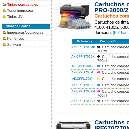
Cartuchos 
Tintas compatibles
PRO-2000/2
Tóner impresora
Cartuchos com
Tintas UV
Cartuchos de tint
Ofimática Gráfica
4100, 4100S, 6000
duración.
Impresoras/copiadoras
(Ref Fam
Periféricos
Referencia
Descripción
Software
AK.CPFI1700MBK
Cartucho compat
700ml
AK.CPFI1700BK
Cartucho compati
700ml
AK.CPFI1700C
Cartucho compat
AK.CPFI1700M
Cartucho compat
AK.CPFI1700Y
Cartucho compati
AK.CPFI1700PC
Cartucho compati
AK.CPFI1700PM
Cartucho compat
700ml
AK.CPFI1700GY
Cartucho compat
Cartuchos 
IPF670/770/