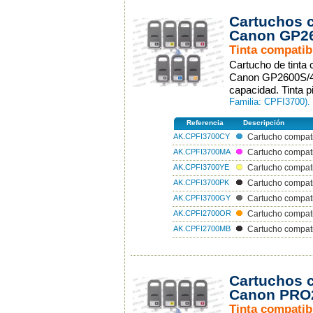
Cartuchos 
Canon GP26
Tinta compatib
Cartucho de tinta
Canon GP2600S/46
capacidad. Tinta p
Familia: CPFI3700).
Referencia
Descripción
AK.CPFI3700CY
Cartucho compati
AK.CPFI3700MA
Cartucho compat
AK.CPFI3700YE
Cartucho compati
AK.CPFI3700PK
Cartucho compat
AK.CPFI3700GY
Cartucho compati
AK.CPFI2700OR
Cartucho compat
AK.CPFI2700MB
Cartucho compat
Cartuchos 
Canon PRO2
Tinta compatib