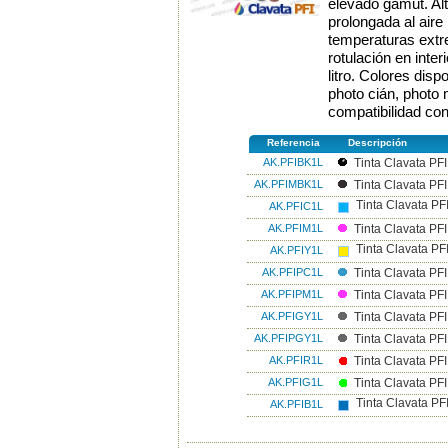
elevado gamut. Al
prolongada al aire l
temperaturas extre
rotulación en inter
litro. Colores disp
photo cián, photo m
compatibilidad con
Referencia
Descripción
AK.PFIBK1L
Tinta Clavata PFI 
AK.PFIMBK1L
Tinta Clavata PFI
Tinta Clavata PFI
AK.PFIC1L
AK.PFIM1L
Tinta Clavata PFI
Tinta Clavata PFI
AK.PFIY1L
AK.PFIPC1L
Tinta Clavata PFI 
AK.PFIPM1L
Tinta Clavata PFI
AK.PFIGY1L
Tinta Clavata PFI 
AK.PFIPGY1L
Tinta Clavata PFI 
AK.PFIR1L
Tinta Clavata PFI 
AK.PFIG1L
Tinta Clavata PFI
Tinta Clavata PFI
AK.PFIB1L