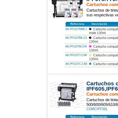
Cartuchos com
Cartuchos de tint
sus respectivas 
Referencia
Descripción
AK.PFI107MBK.CMP
Cartucho compat
mate 130ml
AK.PFI107BK.CMP
Cartucho compat
130ml.
AK.PFI107M.CMP
Cartucho compat
130ml.
AK.PFI107Y.CMP
Cartucho compat
130ml.
AK.PFI107C.CMP
Cartucho compat
Cartuchos 
IPF605,IPF
Cartuchos com
Cartuchos de tint
500/600/605/610/
COMCIPF50).
Referencia
Descripción