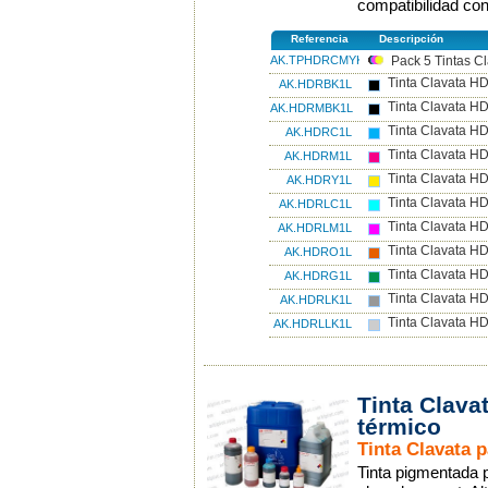
compatibilidad con
Referencia
Descripción
AK.TPHDRCMYK1L
Pack 5 Tintas C
Tinta Clavata HD
AK.HDRBK1L
Tinta Clavata H
AK.HDRMBK1L
Tinta Clavata H
AK.HDRC1L
Tinta Clavata H
AK.HDRM1L
Tinta Clavata HD
AK.HDRY1L
Tinta Clavata HD
AK.HDRLC1L
Tinta Clavata H
AK.HDRLM1L
Tinta Clavata H
AK.HDRO1L
Tinta Clavata H
AK.HDRG1L
Tinta Clavata HD
AK.HDRLK1L
Tinta Clavata HD
AK.HDRLLK1L
Tinta Clava
térmico
Tinta Clavata p
Tinta pigmentada p