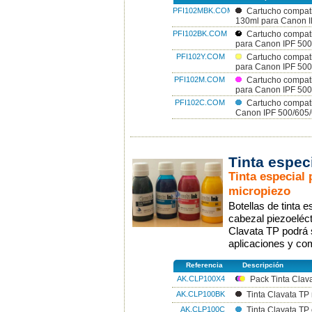
PFI102MBK.COM
Cartucho compat
130ml para Canon 
PFI102BK.COM
Cartucho compat
para Canon IPF 50
PFI102Y.COM
Cartucho compati
para Canon IPF 50
PFI102M.COM
Cartucho compat
para Canon IPF 50
PFI102C.COM
Cartucho compat
Canon IPF 500/605
Tinta espec
Tinta especial
micropiezo
Botellas de tinta 
cabezal piezoeléct
Clavata TP podrá 
aplicaciones y co
Referencia
Descripción
AK.CLP100X4
Pack Tinta Clav
AK.CLP100BK
Tinta Clavata TP
AK.CLP100C
Tinta Clavata TP 