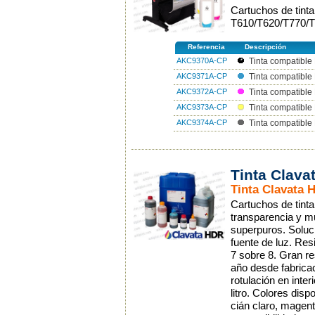
Cartuchos de tint
T610/T620/T770/T
Referencia
Descripción
AKC9370A-CP
Tinta compatible
AKC9371A-CP
Tinta compatible
AKC9372A-CP
Tinta compatibl
AKC9373A-CP
Tinta compatible
AKC9374A-CP
Tinta compatible
Tinta Clava
Tinta Clavata 
Cartuchos de tinta
transparencia y m
superpuros. Soluci
fuente de luz. Resi
7 sobre 8. Gran re
año desde fabricaci
rotulación en inter
litro. Colores disp
cián claro, magenta