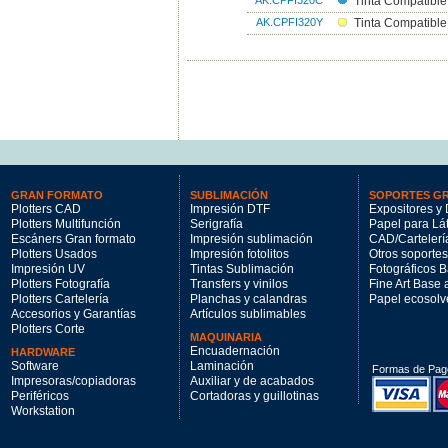
Tinta Compatible
AK.CPFI320Y
Tinta Compatible
GRAN FORMATO
SUBLIMACIÓN
SOPORTES G
Plotters CAD
Impresión DTF
Expositores y 
Plotters Multifunción
Serigrafía
Papel para Lá
Escáners Gran formato
Impresión sublimación
CAD/Cartelerí
Plotters Usados
Impresión fotolitos
Otros soportes
Impresión UV
Tintas Sublimación
Fotográficos 
Plotters Fotografía
Transfers y vinilos
Fine Art Base
Plotters Cartelería
Planchas y calandras
Papel ecosolv
Accesorios y Garantías
Artículos sublimables
Plotters Corte
MAQUINARIA
Encuadernación
HARDWARE
Software
Laminación
Formas de Pag
Impresoras/copiadoras
Auxiliar y de acabados
Periféricos
Cortadoras y guillotinas
Workstation