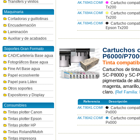
Transfers y vinilos
AK.T6943.COMP
Cartucho compat
Tx200
Maquinaria
AK.T6944.COMP
Cartucho compati
Tx200
Cortadoras y guillotinas
AK.T6945.COMP
Cartucho compat
Encuadernación
Epson Tx200
Laminación
Auxiliar y de acabados
Cartuchos 
Soportes Gran Formato
P6000/P700
CAD/Cartelería Base agua
Tinta compatib
Fotográficos Base agua
Fine Art Base agua
Cartuchos de tin
SC-P8000 y SC-P9
Papel ecosolvente
pigmentada de alta
Papel para Látex
magenta, amarillo,
Otros soportes
claro.
(Ref Familia
Expositores y Display
Referencia
Descripción
Consumibles
AK.T8041.COMP
Cartucho compati
Tintas plotter Canon
Px000
AK.T8042.COMP
Cartucho compat
Tintas plotter Epson
Px000
Tintas plotter HP
Tintas Roland/Mutoh
Tintas impresora