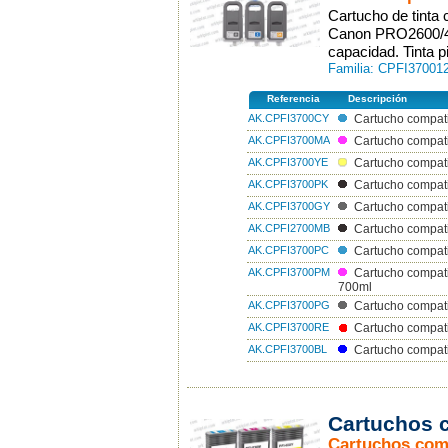
Cartucho de tinta
Canon PRO2600/46
capacidad. Tinta p
Familia: CPFI370012
Referencia
Descripción
AK.CPFI3700CY
Cartucho compati
AK.CPFI3700MA
Cartucho compat
AK.CPFI3700YE
Cartucho compati
AK.CPFI3700PK
Cartucho compat
AK.CPFI3700GY
Cartucho compati
AK.CPFI2700MB
Cartucho compat
AK.CPFI3700PC
Cartucho compat
AK.CPFI3700PM
Cartucho compat
700ml
AK.CPFI3700PG
Cartucho compati
AK.CPFI3700RE
Cartucho compat
AK.CPFI3700BL
Cartucho compati
Cartuchos 
Cartuchos com