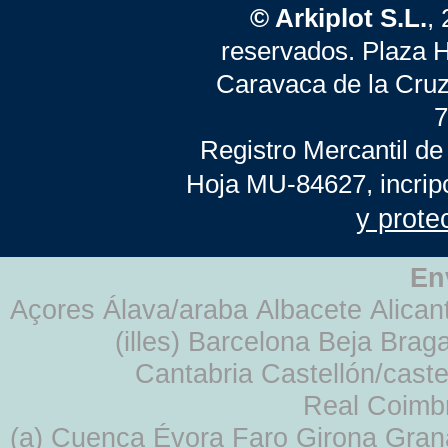
© Arkiplot S.L.
,
reservados. Plaza 
Caravaca de la Cruz
7
Registro Mercantil de
Hoja MU-84627, incrip
y prote
En
Açores Álava/araba Albacete Alicant
(illes) Barcelona Beja Br
Cantabria Castellón/cast
Real Coimb
(a) Cuenca Évora Faro Girona Gra