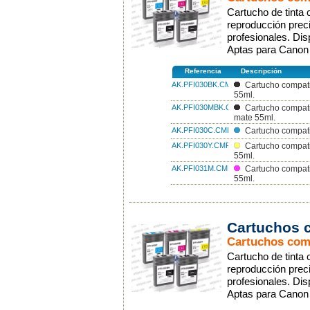
Cartucho de tinta 
reproducción preci
profesionales. Dis
Aptas para Cano
Referencia
Descripción
AK.PFI030BK.CMP
Cartucho compat
55ml.
AK.PFI030MBK.CMP
Cartucho compat
mate 55ml.
AK.PFI030C.CMP
Cartucho compat
AK.PFI030Y.CMP
Cartucho compat
55ml.
AK.PFI031M.CMP
Cartucho compat
55ml.
Cartuchos 
Cartuchos com
Cartucho de tinta 
reproducción preci
profesionales. Dis
Aptas para Cano