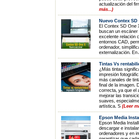
actualización del f
más...)
Nuevo Contex SD O
El Contex SD One X
buscan un escáner 
excelente relación 
entornos CAD, permi
ordenador, simplific
externalización. En
Tintas Vs rentabil
¿Más tintas signifi
impresión fotográfi
más canales de tint
final de la imagen.
correcta, ya que el
mejorar las transi
suaves, especialmen
artística. S
(Leer m
Epson Media Instal
Epson Media Install
descargar e instala
ordenadores y en im
garantizar que cada