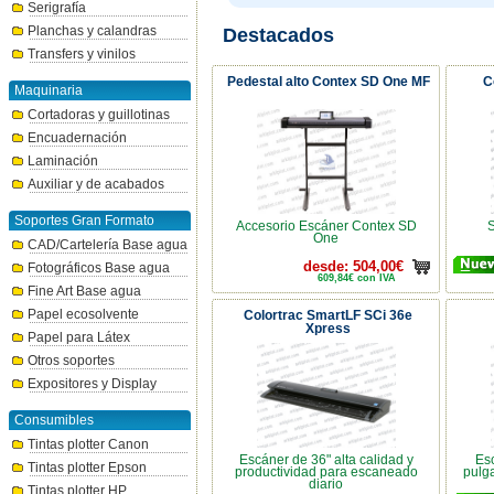
Serigrafía
Planchas y calandras
Destacados
Transfers y vinilos
Pedestal alto Contex SD One MF
C
Maquinaria
Cortadoras y guillotinas
Encuadernación
Laminación
Auxiliar y de acabados
Soportes Gran Formato
Accesorio Escáner Contex SD
S
One
CAD/Cartelería Base agua
desde: 504,00€
Fotográficos Base agua
609,84€ con IVA
Fine Art Base agua
Papel ecosolvente
Colortrac SmartLF SCi 36e
Xpress
Papel para Látex
Otros soportes
Expositores y Display
Consumibles
Tintas plotter Canon
Escáner de 36" alta calidad y
Esc
Tintas plotter Epson
productividad para escaneado
pulg
diario
Tintas plotter HP