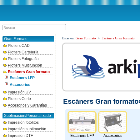
Estas en:
Gran Formato
>
Escáners Gran formato
Gran Formato
Plotters CAD
Plotters Cartelería
Plotters Fotografía
Plotters Multifunción
Escáners Gran formato
Escáners LFP
Accesorios
Impresión UV
Plotters Corte
Escáners Gran formato
Accesorios y Garantías
Sublimación/Personalizado
Impresión fotolitos
Impresión sublimación
Escáners LFP
Accesorios
Impresión DTF