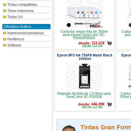
Tintas compatibles
Tóner impresora
Tintas UV
Ofimática Gráfica
Cartucho negro foto de 350ml
Cartu
Impresoras/copiadoras
para Epson SureColor SC-
par
P6500/P8500
Periféricos
desde: 112,63€
Software
136,28€ con IVA
Epson IIPS Ink T56F8 Matte Black
Epson
1600ml
Paquete de tinta de 1,6 litros para
Cartuc
SureColor SC-P20500
700ml 
desde: 446,89€
540,74€ con IVA
Tintas Gran Form