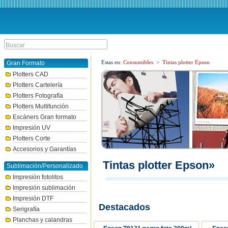
Estas en:
Consumibles
>
Tintas plotter Epson
Gran Formato
Plotters CAD
Plotters Cartelería
Plotters Fotografía
Plotters Multifunción
Escáners Gran formato
Impresión UV
Plotters Corte
Accesorios y Garantías
Tintas plotter Epson»
Sublimación/Personalizado
Impresión fotolitos
Impresión sublimación
Impresión DTF
Destacados
Serigrafía
Planchas y calandras