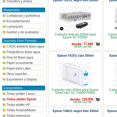
Epson T9131 negro foto 200ml
Epso
Transfers y vinilos
Maquinaria
Cortadoras y guillotinas
Encuadernación
Laminación
Auxiliar y de acabados
Cartucho tinta de 200ml para
Cartu
Epson SC-P5000
Eps
Soportes Gran Formato
desde: 77,66€
CAD/Cartelería Base agua
93,97€ con IVA
Fotográficos Base agua
Epson T41F2 cian 350ml
Epso
Fine Art Base agua
Papel ecosolvente
Papel para Látex
Otros soportes
Expositores y Display
Consumibles
Cartucho cian 350ml para Epson
Cartu
SureColor SC-T3400/T5400
E
Tintas plotter Canon
Tintas plotter Epson
desde: 118,95€
143,93€ con IVA
Tintas plotter HP
Tintas Roland/Mutoh
Epson T48U1 negro foto 350ml
Epson
Tintas impresora