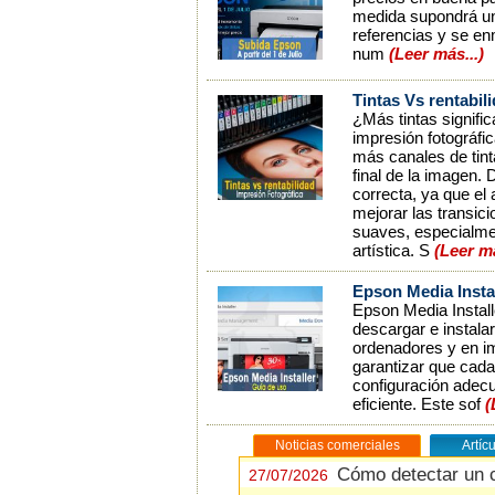
medida supondrá un
referencias y se en
num
(Leer más...)
Tintas Vs rentabil
¿Más tintas signifi
impresión fotográfi
más canales de tint
final de la imagen.
correcta, ya que el
mejorar las transi
suaves, especialmen
artística. S
(Leer m
Epson Media Instal
Epson Media Install
descargar e instala
ordenadores y en im
garantizar que cada
configuración adecu
eficiente. Este sof
(
Noticias comerciales
Artíc
Cómo detectar un 
Cómo detectar un 
27/07/2026
27/07/2026