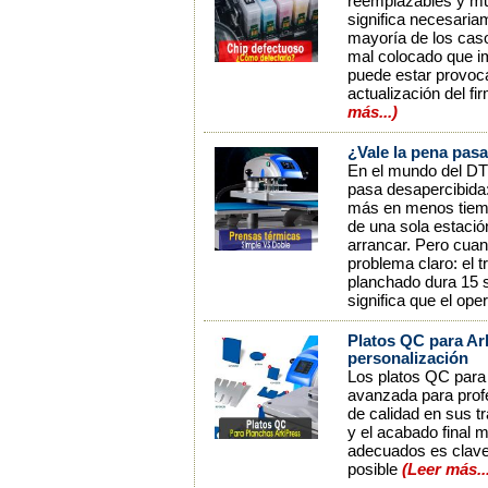
reemplazables y mue
significa necesaria
mayoría de los caso
mal colocado que im
puede estar provoca
actualización del f
más...)
¿Vale la pena pas
En el mundo del DT
pasa desapercibida
más en menos tiemp
de una sola estació
arrancar. Pero cua
problema claro: el 
planchado dura 15 s
significa que el ope
Platos QC para Ark
personalización
Los platos QC para
avanzada para profe
de calidad en sus tr
y el acabado final m
adecuados es clave
posible
(Leer más..