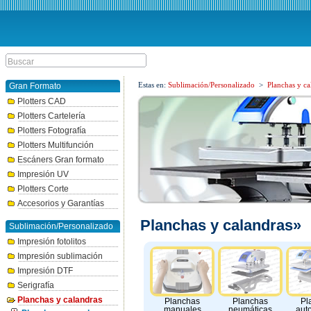
Estas en:
Sublimación/Personalizado
>
Planchas y ca
Gran Formato
Plotters CAD
Plotters Cartelería
Plotters Fotografía
Plotters Multifunción
Escáners Gran formato
Impresión UV
Plotters Corte
Accesorios y Garantías
Planchas y calandras»
Sublimación/Personalizado
Impresión fotolitos
Impresión sublimación
Impresión DTF
Serigrafía
Planchas y calandras
Planchas
Planchas
Pl
manuales
neumáticas
aut