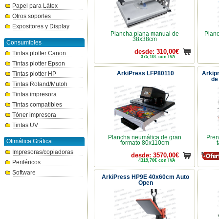
Papel para Látex
Otros soportes
Expositores y Display
Plancha plana manual de
Planc
38x38cm
Consumibles
desde: 310,00€
Tintas plotter Canon
375,10€ con IVA
Tintas plotter Epson
ArkiPress LFP80110
Arkip
Tintas plotter HP
de
Tintas Roland/Mutoh
Tintas impresora
Tintas compatibles
Tóner impresora
Tintas UV
Plancha neumática de gran
Pren
Ofimática Gráfica
formato 80x110cm
t
Impresoras/copiadoras
desde: 3570,00€
4319,70€ con IVA
Periféricos
Software
ArkiPress HP9E 40x60cm Auto
Open