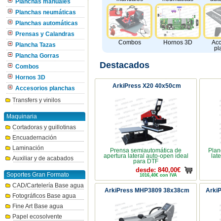
Planchas manuales
Planchas neumáticas
Planchas automáticas
Prensas y Calandras
Combos
Hornos 3D
Acc
Plancha Tazas
pl
Plancha Gorras
Destacados
Combos
Hornos 3D
ArkiPress X20 40x50cm
Accesorios planchas
Transfers y vinilos
Maquinaria
Cortadoras y guillotinas
Encuadernación
Laminación
Prensa semiautomática de
Plan
apertura lateral auto-open ideal
lat
Auxiliar y de acabados
para DTF
desde: 840,00€
Soportes Gran Formato
1016,40€ con IVA
CAD/Cartelería Base agua
ArkiPress MHP3809 38x38cm
Arki
Fotográficos Base agua
Fine Art Base agua
Papel ecosolvente