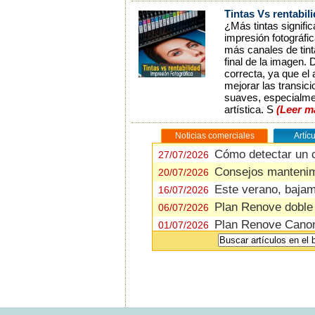
Tintas Vs rentabil
¿Más tintas signifi
impresión fotográfi
más canales de tint
final de la imagen.
correcta, ya que el
mejorar las transi
suaves, especialmen
artística. S
(Leer m
Noticias comerciales
Artíc
Cómo detectar un 
Cómo detectar un 
27/07/2026
27/07/2026
Consejos mantenimi
Tintas Vs rentabili
20/07/2026
25/02/2026
Este verano, baja
Epson Media Instal
16/07/2026
28/01/2026
Plan Renove doble
Ajustes del plato t
06/07/2026
14/01/2026
Plan Renove Canon
Engrase del eje ba
01/07/2026
04/12/2025
4050
Fiery FilmMaker, RI
24/06/2026
Cómo cambiar la cuc
Rebajas de Verano
17/11/2025
23/06/2026
Unidad de recogida 
¡Contando los días
13/11/2025
23/06/2026
Cómo simular el col
Impresora DTF Eps
29/10/2025
15/06/2026
calidad
Shaker