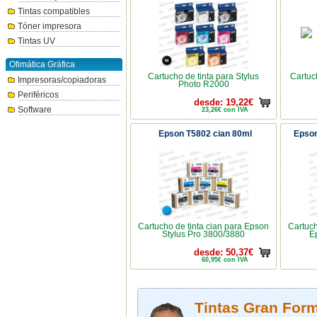
Tintas compatibles
Tóner impresora
Tintas UV
Ofimática Gráfica
Cartucho de tinta para Stylus
Cartuc
Impresoras/copiadoras
Photo R2000
Periféricos
desde: 19,22€
Software
23,26€ con IVA
Epson T5802 cian 80ml
Epson
Cartucho de tinta cian para Epson
Cartuch
Stylus Pro 3800/3880
E
desde: 50,37€
60,95€ con IVA
Tintas Gran Form