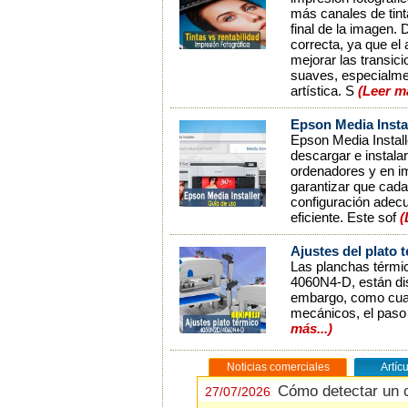
más canales de tint
final de la imagen.
correcta, ya que el
mejorar las transi
suaves, especialmen
artística. S
(Leer m
Epson Media Instal
Epson Media Install
descargar e instala
ordenadores y en im
garantizar que cada
configuración adecu
eficiente. Este sof
(
Ajustes del plato 
Las planchas térmi
4060N4-D, están dis
embargo, como cual
mecánicos, el paso 
más...)
Noticias comerciales
Artíc
Cómo detectar un 
Cómo detectar un 
27/07/2026
27/07/2026