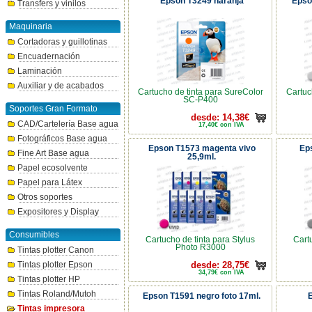
Epson T3249 naranja
Epso
Transfers y vinilos
Maquinaria
Cortadoras y guillotinas
Encuadernación
Laminación
Auxiliar y de acabados
Cartucho de tinta para SureColor
Cartuc
SC-P400
Soportes Gran Formato
desde: 14,38€
CAD/Cartelería Base agua
17,40€ con IVA
Fotográficos Base agua
Epson T1573 magenta vivo
Eps
Fine Art Base agua
25,9ml.
Papel ecosolvente
Papel para Látex
Otros soportes
Expositores y Display
Consumibles
Cartucho de tinta para Stylus
Cart
Photo R3000
Tintas plotter Canon
Tintas plotter Epson
desde: 28,75€
34,79€ con IVA
Tintas plotter HP
Tintas Roland/Mutoh
Epson T1591 negro foto 17ml.
Tintas impresora