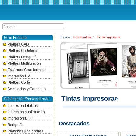
Estas en:
Consumibles
>
Tintas impresora
Gran Formato
Plotters CAD
Plotters Cartelería
Plotters Fotografía
Plotters Multifunción
Escáners Gran formato
Impresión UV
Plotters Corte
Accesorios y Garantías
Tintas impresora»
Sublimación/Personalizado
Impresión fotolitos
Impresión sublimación
Impresión DTF
Destacados
Serigrafía
Planchas y calandras