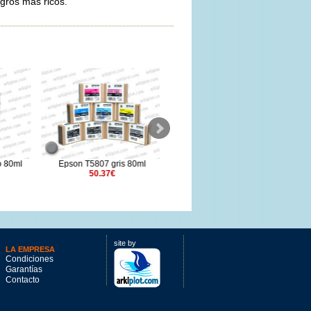
gros más ricos.
 80ml
Epson T5807 gris 80ml
Epson T47A3 magenta 50ml.
50.37€
35.65€
site by
LA EMPRESA
Condiciones
Garantías
Contacto