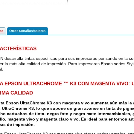
cas
Otros tamaños/colores
ACTERÍSTICAS
 desarrolla tintas específicas para sus impresoras pensando en la co
er la más alta calidad de impresión. Para impresoras Epson series St
l.
TA EPSON ULTRACHROME ™ K3 CON MAGENTA VIVO: 
IMA CALIDAD
nta Epson UltraChrome K3 con magenta vivo aumenta aún más la 
s UltraChrome K3, lo que supone un gran avance en tinta de pigm
ho cartuchos de tinta: negro foto y negro mate intercambiables, gri
llo, magenta vivo y magenta claro vivo. Es ideal para entornos art
as de impresión.
nta Epson UltraChrome K3 con magenta vivo ofrece varias ventajas, ent