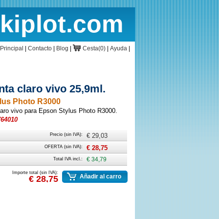
rkiplot.com
cio
Cesta
Principal
|
Contacto
|
Blog
|
Cesta(0)
|
Ayuda
|
a claro vivo 25,9ml.
ylus Photo R3000
laro vivo para Epson Stylus Photo R3000.
764010
Precio (sin IVA):
€ 29,03
OFERTA (sin IVA):
€ 28,75
Total IVA incl.:
€ 34,79
Importe total (sin IVA):
Añadir al carro
€ 28,75