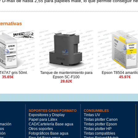
 D-máx de hasta 2,55 para papeles mate, lo que permite conseguir ne
ternativas
47A7 gris 50ml.
Tanque de mantenimiento para
Epson T8504 amarillo
35.65€
Epson SC-F100
45.97€
28.62€
SOPORTES GRAN FORMATO
CONSUMIBLES
Expositores y Display
Tintas UV
Papel para Látex
Tintas plotter Canon
imación
CAD/Cartelería Base agua
Tintas plotter Epson
tos
Otros soportes
Tintas plotter HP
ción
Fotográficos Base agua
Tintas compatibles