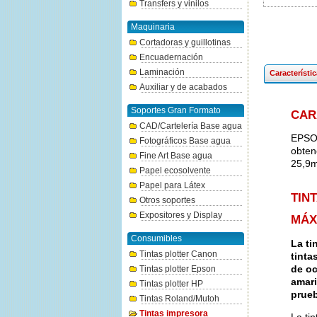
Transfers y vinilos
Maquinaria
Cortadoras y guillotinas
Encuadernación
Laminación
Característi
Auxiliar y de acabados
Soportes Gran Formato
CAR
CAD/Cartelería Base agua
EPSON
Fotográficos Base agua
obten
Fine Art Base agua
25,9m
Papel ecosolvente
Papel para Látex
TIN
Otros soportes
Expositores y Display
MÁX
Consumibles
La ti
Tintas plotter Canon
tinta
de oc
Tintas plotter Epson
amari
Tintas plotter HP
prueb
Tintas Roland/Mutoh
Tintas impresora
La ti