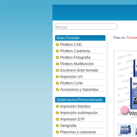
Estas en:
Consum
Gran Formato
Plotters CAD
Plotters Cartelería
Plotters Fotografía
Plotters Multifunción
Escáners Gran formato
Impresión UV
Plotters Corte
Accesorios y Garantías
Sublimación/Personalizado
Impresión fotolitos
Impresión sublimación
Impresión DTF
Serigrafía
Planchas y calandras