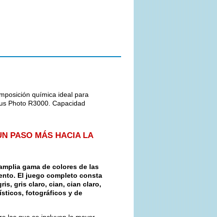
mposición química ideal para
ylus Photo R3000. Capacidad
UN PASO MÁS HACIA LA
amplia gama de colores de las
ento. El juego completo consta
s, gris claro, cian, cian claro,
ísticos, fotográficos y de
re las que se incluyen la mayor