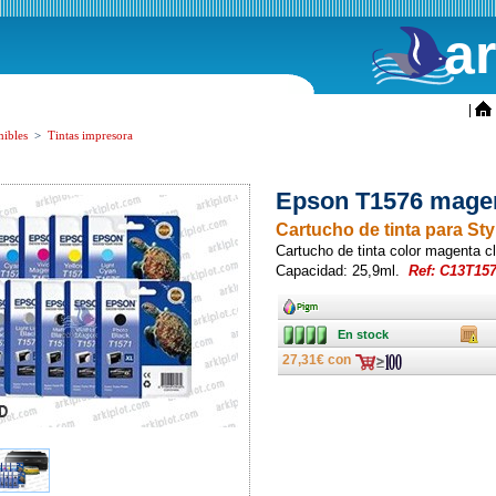
a
ini
|
ibles
>
Tintas impresora
Epson T1576 magent
Cartucho de tinta para St
Cartucho de tinta color magenta c
Capacidad: 25,9ml.
Ref: C13T15
Ancho
En stock
Caja
En stock
27,31€ con