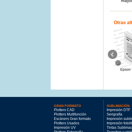
mayor
Otras al
Epson T5806 magenta claro
Epson T46S3 magenta 25ml.
Epson T
80ml
26.47€
50.37€
GRAN FORMATO
SUBLIMACIÓN
Plotters CAD
Impresión DTF
Plotters Multifunción
Serigrafía
Escáners Gran formato
Impresión subl
Plotters Usados
Impresión fotoli
Impresión UV
Tintas Sublima