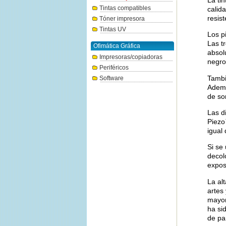
Tintas compatibles
calida
resist
Tóner impresora
Tintas UV
Los p
Las t
Ofimática Gráfica
absol
Impresoras/copiadoras
negro
Periféricos
Tambi
Software
Ademá
de so
Las d
Piezo
igual
Si se
decol
exposi
La al
artes
mayor
ha si
de pa