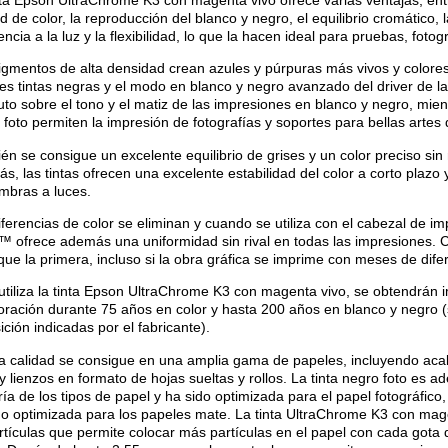
d de color, la reproducción del blanco y negro, el equilibrio cromático, l
encia a la luz y la flexibilidad, lo que la hacen ideal para pruebas, fotogr
igmentos de alta densidad crean azules y púrpuras más vivos y colore
res tintas negras y el modo en blanco y negro avanzado del driver de l
uto sobre el tono y el matiz de las impresiones en blanco y negro, mien
 foto permiten la impresión de fotografías y soportes para bellas artes d
én se consigue un excelente equilibrio de grises y un color preciso si
s, las tintas ofrecen una excelente estabilidad del color a corto plaz
mbras a luces.
iferencias de color se eliminan y cuando se utiliza con el cabezal de
™ ofrece además una uniformidad sin rival en todas las impresiones.
 que la primera, incluso si la obra gráfica se imprime con meses de dife
 utiliza la tinta Epson UltraChrome K3 con magenta vivo, se obtendrán i
oración durante 75 años en color y hasta 200 años en blanco y negro 
ción indicadas por el fabricante).
ta calidad se consigue en una amplia gama de papeles, incluyendo acab
 y lienzos en formato de hojas sueltas y rollos. La tinta negro foto es 
ía de los tipos de papel y ha sido optimizada para el papel fotográfico
do optimizada para los papeles mate. La tinta UltraChrome K3 con mage
rtículas que permite colocar más partículas en el papel con cada gota d