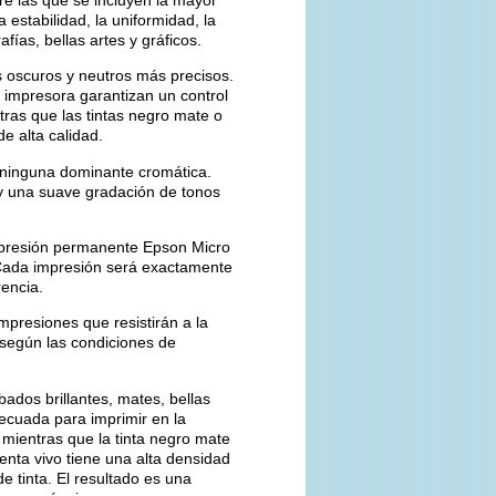
a estabilidad, la uniformidad, la
afías, bellas artes y gráficos.
s oscuros y neutros más precisos.
a impresora garantizan un control
tras que las tintas negro mate o
e alta calidad.
n ninguna dominante cromática.
o y una suave gradación de tonos
 impresión permanente Epson Micro
 Cada impresión será exactamente
rencia.
mpresiones que resistirán a la
(según las condiciones de
ados brillantes, mates, bellas
adecuada para imprimir en la
, mientras que la tinta negro mate
nta vivo tiene una alta densidad
e tinta. El resultado es una