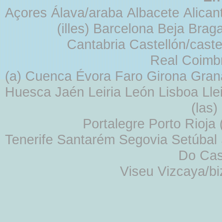
Açores Álava/araba Albacete Alicant
(illes) Barcelona Beja Br
Cantabria Castellón/cast
Real Coimb
(a) Cuenca Évora Faro Girona Gra
Huesca Jaén Leiria León Lisboa Lle
(las
Portalegre Porto Rioja
Tenerife Santarém Segovia Setúbal S
Do Cas
Viseu Vizcaya/b