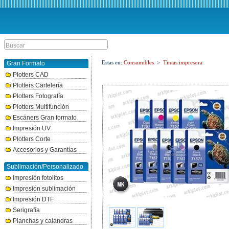
Estas en:
Consumibles
>
Tintas impresora
Gran Formato
Plotters CAD
Plotters Cartelería
Plotters Fotografía
Plotters Multifunción
Escáners Gran formato
Impresión UV
Plotters Corte
Accesorios y Garantías
Sublimación/Personalizado
Impresión fotolitos
Impresión sublimación
Impresión DTF
Serigrafía
Planchas y calandras