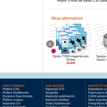
mayor D-máx de hasta 2,55 para 
Otras alternativas
Epson T3243 magenta
Epson T7603 magenta vivo
Tanque 
14.38€
25,9ml.
Epson 
24.83€
GRAN FORMATO
SUBLIMACIÓN
SOPORTES G
Plotters CAD
Impresión DTF
Expositores y 
Plotters Multifunción
Serigrafía
Papel para Lá
Escáners Gran formato
Impresión sublimación
CAD/Cartelerí
Plotters Usados
Impresión fotolitos
Otros soportes
Impresión UV
Tintas Sublimación
Fotográficos 