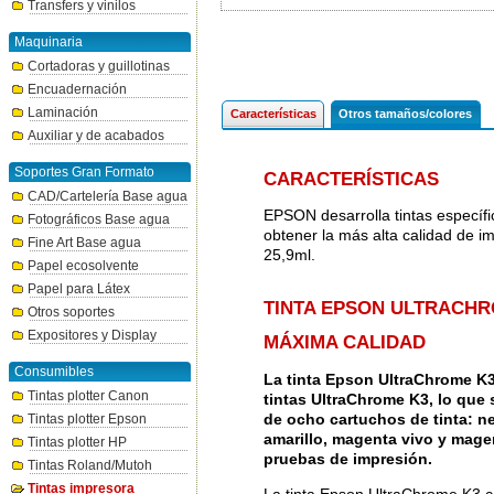
Transfers y vinilos
Maquinaria
Cortadoras y guillotinas
Encuadernación
Laminación
Características
Otros tamaños/colores
Auxiliar y de acabados
Soportes Gran Formato
CARACTERÍSTICAS
CAD/Cartelería Base agua
EPSON desarrolla tintas específ
Fotográficos Base agua
obtener la más alta calidad de 
Fine Art Base agua
25,9ml.
Papel ecosolvente
Papel para Látex
TINTA EPSON ULTRACHR
Otros soportes
Expositores y Display
MÁXIMA CALIDAD
Consumibles
La tinta Epson UltraChrome K
Tintas plotter Canon
tintas UltraChrome K3, lo que
de ocho cartuchos de tinta: neg
Tintas plotter Epson
amarillo, magenta vivo y magen
Tintas plotter HP
pruebas de impresión.
Tintas Roland/Mutoh
Tintas impresora
La tinta Epson UltraChrome K3 co