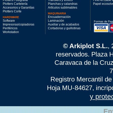
Plotters Fotografía
Transfers y vinilos
Fine Art Base
Plotters Cartelería
Planchas y calandras
Papel ecosolv
Accesorios y Garantías
Artículos sublimables
Plotters Corte
MAQUINARIA
Encuadernación
HARDWARE
Software
Laminación
Formas de Pag
Impresoras/copiadoras
Auxiliar y de acabados
Periféricos
Cortadoras y guillotinas
Workstation
© Arkiplot S.L.
,
reservados. Plaza 
Caravaca de la Cruz
7
Registro Mercantil de
Hoja MU-84627, incrip
y prote
En