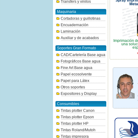
Spray Imprim
Transfers y vinilos
Meta
Maquinaria
Cortadoras y guillotinas
Encuadernación
Laminación
Auxiliar y de acabados
Imprimación de
una soluc
esp
Soportes Gran Formato
CAD/Cartelería Base agua
Fotográficos Base agua
Fine Art Base agua
Papel ecosolvente
Papel para Látex
Otros soportes
Expositores y Display
Consumibles
Tintas plotter Canon
Tintas plotter Epson
Tintas plotter HP
Tintas Roland/Mutoh
Tintas impresora