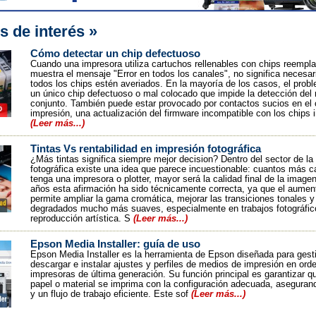
s de interés »
Cómo detectar un chip defectuoso
Cuando una impresora utiliza cartuchos rellenables con chips reempl
muestra el mensaje "Error en todos los canales", no significa necesa
todos los chips estén averiados. En la mayoría de los casos, el prob
un único chip defectuoso o mal colocado que impide la detección del 
conjunto. También puede estar provocado por contactos sucios en el 
impresión, una actualización del firmware incompatible con los chips 
(Leer más...)
Tintas Vs rentabilidad en impresión fotográfica
¿Más tintas significa siempre mejor decision? Dentro del sector de la
fotográfica existe una idea que parece incuestionable: cuantos más ca
tenga una impresora o plotter, mayor será la calidad final de la image
años esta afirmación ha sido técnicamente correcta, ya que el aument
permite ampliar la gama cromática, mejorar las transiciones tonales y
degradados mucho más suaves, especialmente en trabajos fotográfic
reproducción artística. S
(Leer más...)
Epson Media Installer: guía de uso
Epson Media Installer es la herramienta de Epson diseñada para gesti
descargar e instalar ajustes y perfiles de medios de impresión en ord
impresoras de última generación. Su función principal es garantizar q
papel o material se imprima con la configuración adecuada, asegurand
y un flujo de trabajo eficiente. Este sof
(Leer más...)