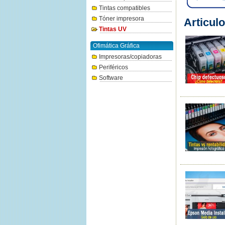
Tintas compatibles
Tóner impresora
Articulo
Tintas UV
Ofimática Gráfica
Impresoras/copiadoras
Periféricos
Software