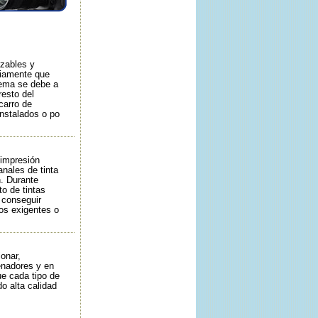
azables y
riamente que
lema se debe a
resto del
carro de
instalados o po
 impresión
nales de tinta
n. Durante
o de tintas
 conseguir
os exigentes o
onar,
enadores y en
ue cada tipo de
o alta calidad