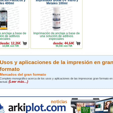
ación Plásticos y
Imprimador Bohle UV Vidrio y
les 400ml
Metales 100ml
 anclaje a base de
Imprimación de anclaje a base de
ión de aditivos
una solución de aditivos
eciales
especiales
desde: 12,26€
desde: 44,64€
14,83€ con IVA
54,01€ con IVA
Usos y aplicaciones de la impresión en gra
formato
Mercados del gran formato
Completo monográfico acerca de los usos y aplicaciones de las impresoras gran formato en
(Leer más...)
actual.