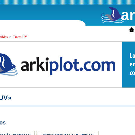
a
ini
|
ibles
>
Tintas UV
 UV»
os