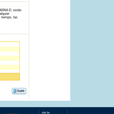
060N4-D, están
alquier
 tiempo, las
Subir
que no debes
site by