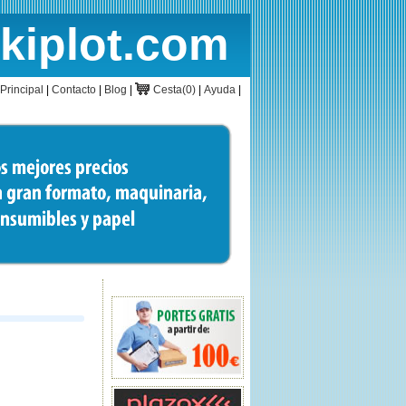
rkiplot.com
cio
Cesta
Principal
|
Contacto
|
Blog
|
Cesta(0)
|
Ayuda
|