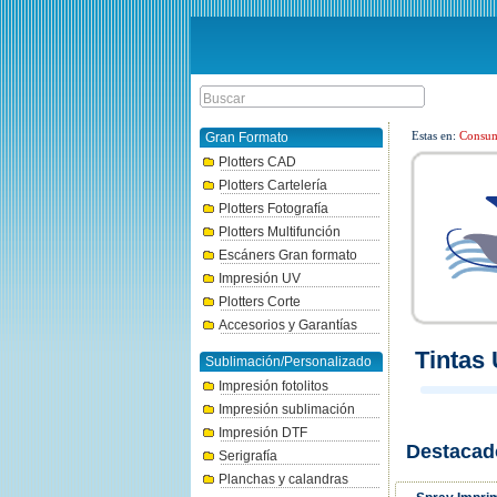
Estas en:
Consum
Gran Formato
Plotters CAD
Plotters Cartelería
Plotters Fotografía
Plotters Multifunción
Escáners Gran formato
Impresión UV
Plotters Corte
Accesorios y Garantías
Tintas
Sublimación/Personalizado
Impresión fotolitos
Impresión sublimación
Impresión DTF
Destacad
Serigrafía
Planchas y calandras