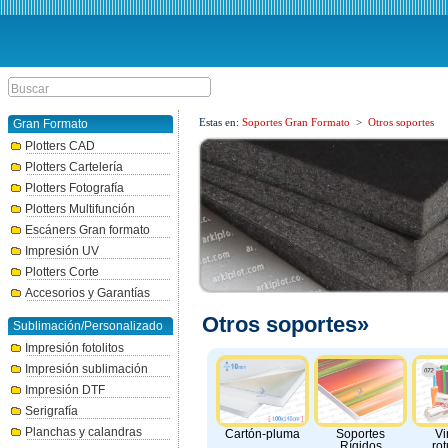
Estas en:
Soportes Gran Formato
>
Otros soportes
Gran Formato
Plotters CAD
Plotters Cartelería
Plotters Fotografía
Plotters Multifunción
Escáners Gran formato
Impresión UV
Plotters Corte
Accesorios y Garantías
Otros soportes»
Sublimación/Personalizado
Impresión fotolitos
Impresión sublimación
Impresión DTF
Serigrafía
Planchas y calandras
Cartón-pluma
Soportes
Vi
Rígidos
rot