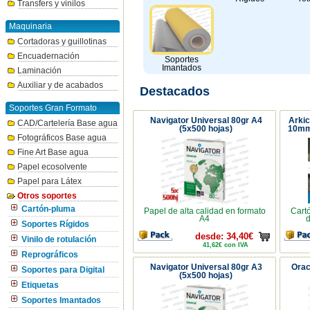
Transfers y vinilos
Maquinaria
Cortadoras y guillotinas
Encuadernación
Soportes
Imantados
Laminación
Auxiliar y de acabados
Destacados
Soportes Gran Formato
Navigator Universal 80gr A4
Arki
CAD/Cartelería Base agua
(5x500 hojas)
10mm
Fotográficos Base agua
Fine Art Base agua
Papel ecosolvente
Papel para Látex
Otros soportes
Cartón-pluma
Papel de alta calidad en formato
Cart
A4
d
Soportes Rígidos
desde: 34,40€
Vinilo de rotulación
41,62€ con IVA
Reprográficos
Navigator Universal 80gr A3
Orac
Soportes para Digital
(5x500 hojas)
Etiquetas
Soportes Imantados