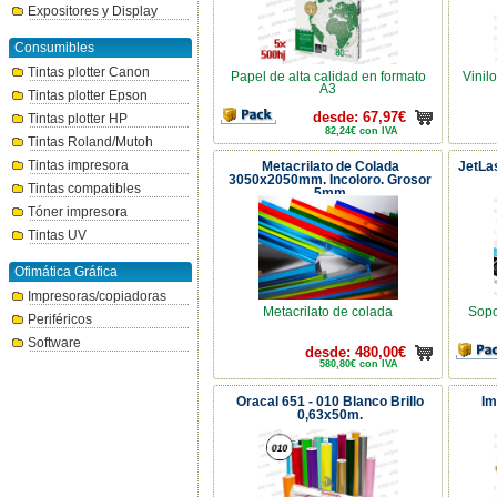
Expositores y Display
Consumibles
Tintas plotter Canon
Papel de alta calidad en formato
Vinil
A3
Tintas plotter Epson
desde: 67,97€
Tintas plotter HP
82,24€ con IVA
Tintas Roland/Mutoh
Tintas impresora
Metacrilato de Colada
JetLa
3050x2050mm. Incoloro. Grosor
Tintas compatibles
5mm
Tóner impresora
Tintas UV
Ofimática Gráfica
Impresoras/copiadoras
Metacrilato de colada
Sopo
Periféricos
Software
desde: 480,00€
580,80€ con IVA
Oracal 651 - 010 Blanco Brillo
Im
0,63x50m.