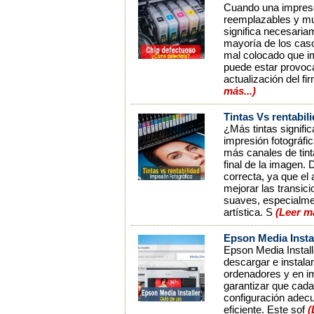
Cuando una impresor
reemplazables y mue
significa necesaria
mayoría de los caso
mal colocado que im
puede estar provoca
actualización del f
más...)
Tintas Vs rentabil
¿Más tintas signifi
impresión fotográfi
más canales de tint
final de la imagen.
correcta, ya que el
mejorar las transi
suaves, especialmen
artística. S
(Leer m
Epson Media Instal
Epson Media Install
descargar e instala
ordenadores y en im
garantizar que cada
configuración adecu
eficiente. Este sof
(