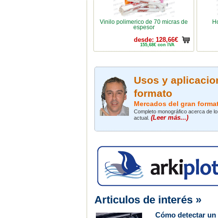
Vinilo poli­merico de 70 micras de
Ho
espesor
desde: 128,66€
155,68€ con IVA
Usos y aplicacio
formato
Mercados del gran forma
Completo monográfico acerca de los
(Leer más...)
actual.
Articulos de interés »
Cómo detectar un 