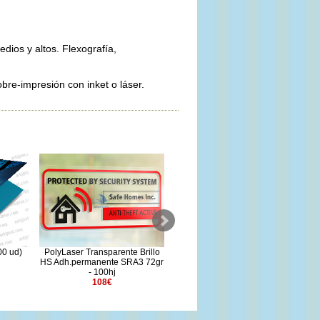
dios y altos. Flexografía,
bre-impresión con inket o láser.
00 ud)
PolyLaser Transparente Brillo
Calendario piramidal (200 ud)
HS Adh.permanente SRA3 72gr
51.48€
- 100hj
108€