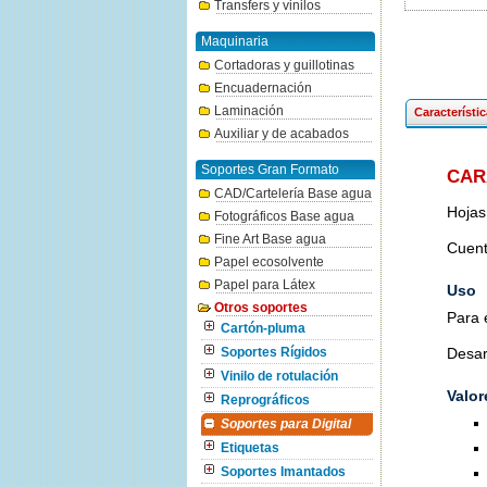
Transfers y vinilos
Maquinaria
Cortadoras y guillotinas
Encuadernación
Laminación
Característi
Auxiliar y de acabados
Soportes Gran Formato
CAR
CAD/Cartelería Base agua
Hojas
Fotográficos Base agua
Fine Art Base agua
Cuent
Papel ecosolvente
Papel para Látex
Uso
Otros soportes
Para e
Cartón-pluma
Desar
Soportes Rígidos
Vinilo de rotulación
Valor
Reprográficos
Soportes para Digital
Etiquetas
Soportes Imantados