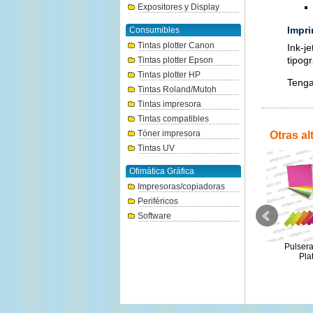
Expositores y Display
Impri
Consumibles
Tintas plotter Canon
Ink-j
tipogr
Tintas plotter Epson
Tintas plotter HP
Tenga
Tintas Roland/Mutoh
Tintas impresora
Tintas compatibles
Tóner impresora
Otras al
Tintas UV
Ofimática Gráfica
Impresoras/copiadoras
Periféricos
Software
Polyart Laser SRA3 32x45cm
Pulsera Pretroquelada Rosa
Pulsera
145µ 200Hj.
Neón (1000 ud)
Pla
172.25€
49€