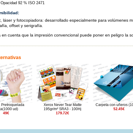
Opacidad 92 % ISO 2471
mibilidad:
et, láser y fotocopiadora: desarrollado especialmente para volúmenes me
afía, offset y serigrafía.
 en cuenta que la impresión convencional puede poner en peligro la so
ternativas
 Pretroquelada
Xerox Never Tear Matte
Carpeta con uñeros (1
ta(1000 ud)
195gr/m² SRA3 - 100Hj
52.45€
49€
179.72€