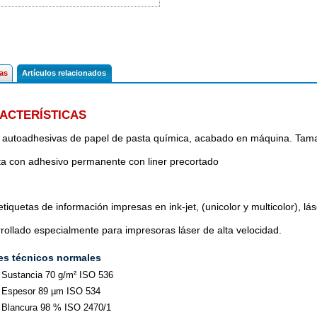
cas
Artículos relacionados
ACTERÍSTICAS
 autoadhesivas de papel de pasta química, acabado en máquina. T
a con adhesivo permanente con liner precortado
tiquetas de información impresas en ink-jet, (unicolor y multicolor), lá
rollado especialmente para impresoras láser de alta velocidad.
es técnicos normales
Sustancia 70 g/m² ISO 536
Espesor 89 µm ISO 534
Blancura 98 % ISO 2470/1