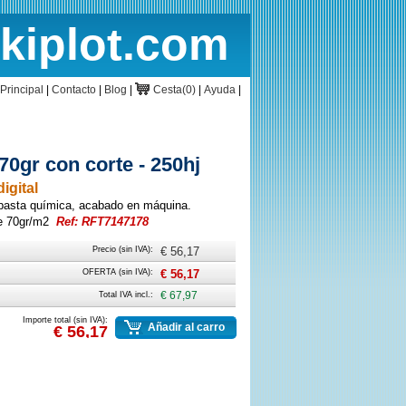
rkiplot.com
cio
Cesta
Principal
|
Contacto
|
Blog
|
Cesta(0)
|
Ayuda
|
0gr con corte - 250hj
igital
pasta química, acabado en máquina.
e 70gr/m2
Ref: RFT7147178
Precio (sin IVA):
€ 56,17
OFERTA (sin IVA):
€ 56,17
Total IVA incl.:
€ 67,97
Importe total (sin IVA):
Añadir al carro
€ 56,17