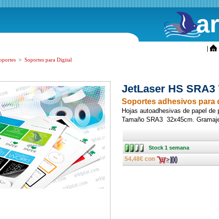
a
ini
|
oportes
>
Soportes para Digital
JetLaser HS SRA3 7
Soportes adhesivos para d
Hojas autoadhesivas de papel de 
Tamaño SRA3 32x45cm. Gramaj
Stock 1
Stock 1 semana
semana
54,48€ con