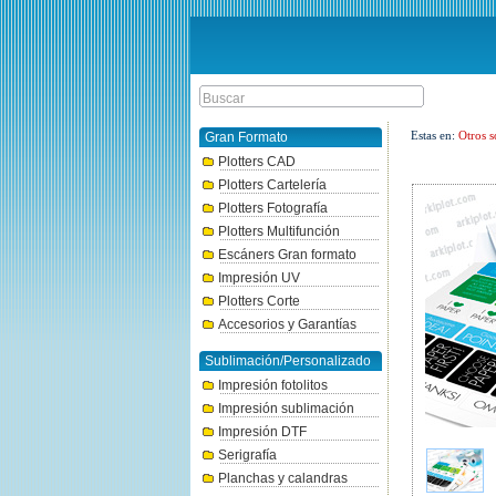
Estas en:
Otros s
Gran Formato
Plotters CAD
Plotters Cartelería
Plotters Fotografía
Plotters Multifunción
Escáners Gran formato
Impresión UV
Plotters Corte
Accesorios y Garantías
Sublimación/Personalizado
Impresión fotolitos
Impresión sublimación
Impresión DTF
Serigrafía
Planchas y calandras