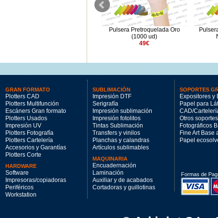
Pulsera Pretroquelada Amarillo
Pulsera Pretroquelada Oro
Pulser
Neón (1000 ud)
(1000 ud)
49€
49€
GRAN FORMATO
SUBLIMACIÓN
SOPORTES G
Plotters CAD
Impresión DTF
Expositores y 
Plotters Multifunción
Serigrafía
Papel para Lá
Escáners Gran formato
Impresión sublimación
CAD/Cartelerí
Plotters Usados
Impresión fotolitos
Otros soportes
Impresión UV
Tintas Sublimación
Fotográficos 
Plotters Fotografía
Transfers y vinilos
Fine Art Base
Plotters Cartelería
Planchas y calandras
Papel ecosolv
Accesorios y Garantías
Artículos sublimables
Plotters Corte
MAQUINARIA
Encuadernación
HARDWARE
Software
Laminación
Formas de Pag
Impresoras/copiadoras
Auxiliar y de acabados
Periféricos
Cortadoras y guillotinas
Workstation