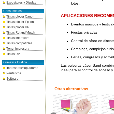
Expositores y Display
lotes.
Consumibles
APLICACIONES RECOME
Tintas plotter Canon
Tintas plotter Epson
Eventos masivos y festival
Tintas plotter HP
Fiestas privadas
Tintas Roland/Mutoh
Tintas impresora
Control de aforo en discot
Tintas compatibles
Campings, complejos turíst
Tóner impresora
Tintas UV
Ferias, congresos y activi
Ofimática Gráfica
Las pulseras Láser Band combinan
Impresoras/copiadoras
ideal para el control de acceso y 
Periféricos
Software
Otras alternativas