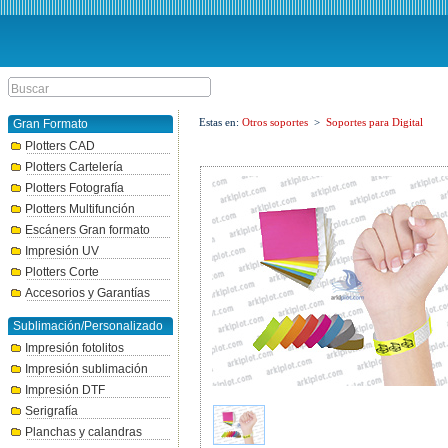
Estas en:
Otros soportes
>
Soportes para Digital
Gran Formato
Plotters CAD
Plotters Cartelería
Plotters Fotografía
Plotters Multifunción
Escáners Gran formato
Impresión UV
Plotters Corte
Accesorios y Garantías
Sublimación/Personalizado
Impresión fotolitos
Impresión sublimación
Impresión DTF
Serigrafía
Planchas y calandras