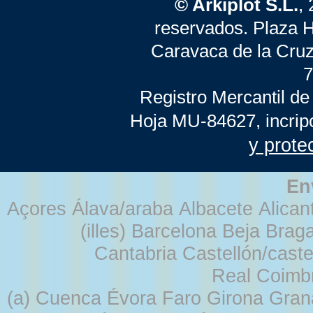
© Arkiplot S.L.
,
reservados. Plaza 
Caravaca de la Cruz
7
Registro Mercantil de
Hoja MU-84627, incrip
y prote
En
Açores Álava/araba Albacete Alicant
(illes) Barcelona Beja Br
Cantabria Castellón/cast
Real Coimb
(a) Cuenca Évora Faro Girona Gra