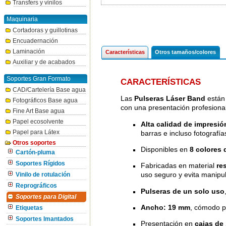
Transfers y vinilos
Maquinaria
Cortadoras y guillotinas
Encuadernación
Laminación
Características
Otros tamaños/colores
Auxiliar y de acabados
Soportes Gran Formato
CARACTERÍSTICAS
CAD/Cartelería Base agua
Las
Pulseras Láser Band
están 
Fotográficos Base agua
con una presentación profesional
Fine Art Base agua
Papel ecosolvente
Alta calidad de impresión
Papel para Látex
barras e incluso fotografía
Otros soportes
Disponibles en
8 colores 
Cartón-pluma
Soportes Rígidos
Fabricadas en material
re
uso seguro y evita manipu
Vinilo de rotulación
Reprográficos
Pulseras de un solo uso
Soportes para Digital
Ancho: 19 mm
, cómodo pa
Etiquetas
Soportes Imantados
Presentación en
cajas de