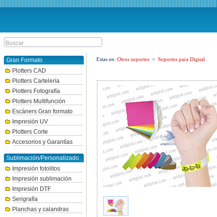
Estas en:
Otros soportes
>
Soportes para Digital
Gran Formato
Plotters CAD
Plotters Cartelería
Plotters Fotografía
Plotters Multifunción
Escáners Gran formato
Impresión UV
Plotters Corte
Accesorios y Garantías
Sublimación/Personalizado
Impresión fotolitos
Impresión sublimación
Impresión DTF
Serigrafía
Planchas y calandras