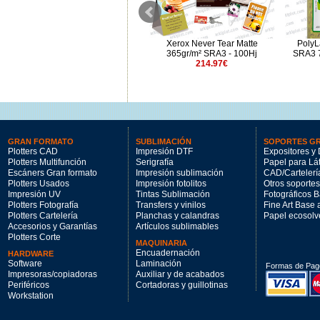
Xerox Never Tear Matte
Xerox Never Tear Matte
PolyL
155gr/m² A3 - 100Hj
365gr/m² SRA3 - 100Hj
SRA3 7
131.87€
214.97€
GRAN FORMATO
SUBLIMACIÓN
SOPORTES G
Plotters CAD
Impresión DTF
Expositores y 
Plotters Multifunción
Serigrafía
Papel para Lá
Escáners Gran formato
Impresión sublimación
CAD/Cartelerí
Plotters Usados
Impresión fotolitos
Otros soportes
Impresión UV
Tintas Sublimación
Fotográficos 
Plotters Fotografía
Transfers y vinilos
Fine Art Base
Plotters Cartelería
Planchas y calandras
Papel ecosolv
Accesorios y Garantías
Artículos sublimables
Plotters Corte
MAQUINARIA
Encuadernación
HARDWARE
Software
Laminación
Formas de Pag
Impresoras/copiadoras
Auxiliar y de acabados
Periféricos
Cortadoras y guillotinas
Workstation