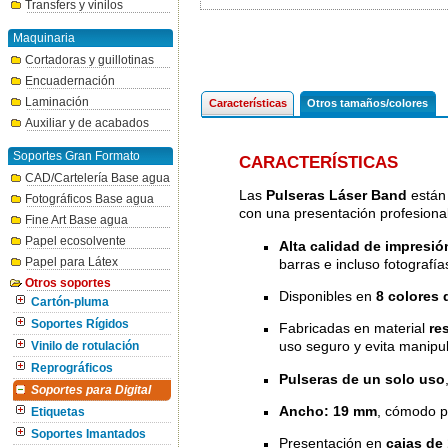
Transfers y vinilos
Maquinaria
Cortadoras y guillotinas
Encuadernación
Laminación
Características
Otros tamaños/colores
Auxiliar y de acabados
Soportes Gran Formato
CARACTERÍSTICAS
CAD/Cartelería Base agua
Las
Pulseras Láser Band
están 
Fotográficos Base agua
con una presentación profesional
Fine Art Base agua
Papel ecosolvente
Alta calidad de impresión
Papel para Látex
barras e incluso fotografía
Otros soportes
Disponibles en
8 colores 
Cartón-pluma
Soportes Rígidos
Fabricadas en material
re
uso seguro y evita manipu
Vinilo de rotulación
Reprográficos
Pulseras de un solo uso
Soportes para Digital
Ancho: 19 mm
, cómodo pa
Etiquetas
Soportes Imantados
Presentación en
cajas de