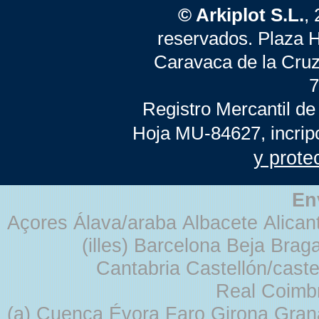
© Arkiplot S.L.
,
reservados. Plaza 
Caravaca de la Cruz
7
Registro Mercantil de
Hoja MU-84627, incrip
y prote
En
Açores Álava/araba Albacete Alicant
(illes) Barcelona Beja Br
Cantabria Castellón/cast
Real Coimb
(a) Cuenca Évora Faro Girona Gra