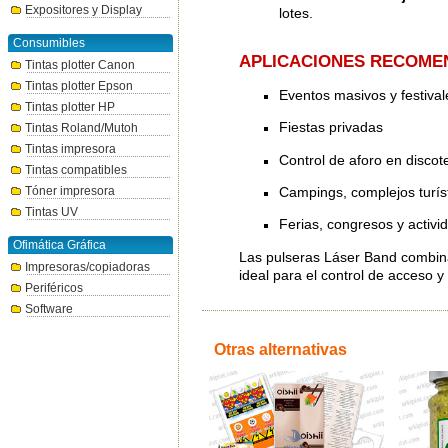
Expositores y Display
lotes.
Consumibles
APLICACIONES RECOME
Tintas plotter Canon
Tintas plotter Epson
Eventos masivos y festival
Tintas plotter HP
Fiestas privadas
Tintas Roland/Mutoh
Tintas impresora
Control de aforo en discot
Tintas compatibles
Campings, complejos turíst
Tóner impresora
Tintas UV
Ferias, congresos y activi
Ofimática Gráfica
Las pulseras Láser Band combinan
Impresoras/copiadoras
ideal para el control de acceso y 
Periféricos
Software
Otras alternativas