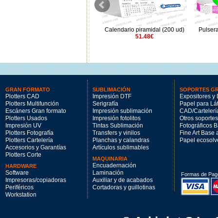
Pulsera Pretroquelada
Calendario piramidal (200 ud)
Pulser
Plata(1000 ud)
51.48€
49€
GRAN FORMATO
SUBLIMACIÓN
SOPORTES G
Plotters CAD
Impresión DTF
Expositores y 
Plotters Multifunción
Serigrafía
Papel para Lá
Escáners Gran formato
Impresión sublimación
CAD/Cartelerí
Plotters Usados
Impresión fotolitos
Otros soportes
Impresión UV
Tintas Sublimación
Fotográficos 
Plotters Fotografía
Transfers y vinilos
Fine Art Base
Plotters Cartelería
Planchas y calandras
Papel ecosolv
Accesorios y Garantías
Artículos sublimables
Plotters Corte
MAQUINARIA
Encuadernación
HARDWARE
Software
Laminación
Formas de Pag
Impresoras/copiadoras
Auxiliar y de acabados
Periféricos
Cortadoras y guillotinas
Workstation