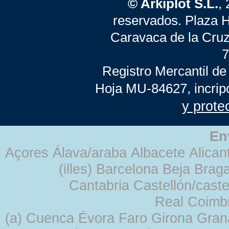
© Arkiplot S.L.
,
reservados. Plaza 
Caravaca de la Cruz
7
Registro Mercantil de
Hoja MU-84627, incrip
y prote
En
Açores Álava/araba Albacete Alicant
(illes) Barcelona Beja Br
Cantabria Castellón/cast
Real Coimb
(a) Cuenca Évora Faro Girona Gra