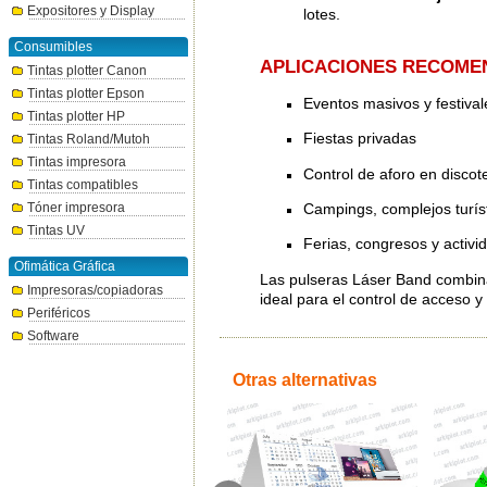
Expositores y Display
lotes.
Consumibles
APLICACIONES RECOME
Tintas plotter Canon
Tintas plotter Epson
Eventos masivos y festival
Tintas plotter HP
Fiestas privadas
Tintas Roland/Mutoh
Tintas impresora
Control de aforo en discot
Tintas compatibles
Campings, complejos turíst
Tóner impresora
Tintas UV
Ferias, congresos y activi
Ofimática Gráfica
Las pulseras Láser Band combinan
Impresoras/copiadoras
ideal para el control de acceso y 
Periféricos
Software
Otras alternativas