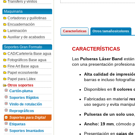
Transfers y vinilos
Maquinaria
Cortadoras y guillotinas
Encuadernación
Laminación
Características
Otros tamaños/colores
Auxiliar y de acabados
Soportes Gran Formato
CARACTERÍSTICAS
CAD/Cartelería Base agua
Las
Pulseras Láser Band
están 
Fotográficos Base agua
con una presentación profesional
Fine Art Base agua
Papel ecosolvente
Alta calidad de impresión
Papel para Látex
barras e incluso fotografía
Otros soportes
Disponibles en
8 colores 
Cartón-pluma
Soportes Rígidos
Fabricadas en material
re
uso seguro y evita manipu
Vinilo de rotulación
Reprográficos
Pulseras de un solo uso
Soportes para Digital
Ancho: 19 mm
, cómodo pa
Etiquetas
Soportes Imantados
Presentación en
cajas de