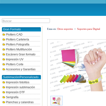
Estas en:
Otros soportes
>
Soportes para Digital
Gran Formato
Plotters CAD
Plotters Cartelería
Plotters Fotografía
Plotters Multifunción
Escáners Gran formato
Impresión UV
Plotters Corte
Accesorios y Garantías
Sublimación/Personalizado
Impresión fotolitos
Impresión sublimación
Impresión DTF
Serigrafía
Planchas y calandras