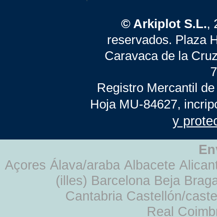
© Arkiplot S.L.
,
reservados. Plaza 
Caravaca de la Cruz
7
Registro Mercantil de
Hoja MU-84627, incrip
y prote
En
Açores Álava/araba Albacete Alicant
(illes) Barcelona Beja Br
Cantabria Castellón/cast
Real Coimb