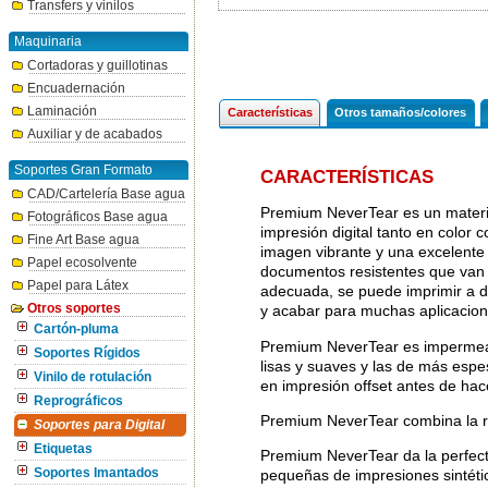
Transfers y vinilos
Maquinaria
Cortadoras y guillotinas
Encuadernación
Laminación
Características
Otros tamaños/colores
Auxiliar y de acabados
Soportes Gran Formato
CARACTERÍSTICAS
CAD/Cartelería Base agua
Premium NeverTear es un material
Fotográficos Base agua
impresión digital tanto en color
Fine Art Base agua
imagen vibrante y una excelente
Papel ecosolvente
documentos resistentes que van 
Papel para Látex
adecuada, se puede imprimir a d
Otros soportes
y acabar para muchas aplicacion
Cartón-pluma
Premium NeverTear es impermeabl
Soportes Rígidos
lisas y suaves y las de más espe
Vinilo de rotulación
en impresión offset antes de hace
Reprográficos
Premium NeverTear combina la res
Soportes para Digital
Etiquetas
Premium NeverTear da la perfect
Soportes Imantados
pequeñas de impresiones sintétic