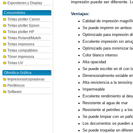
impresión puede ser diferente. 
Expositores y Display
Consumibles
Ventajas:
Tintas plotter Canon
Calidad de impresión magníf
Tintas plotter Epson
Se puede imprimir en ambos 
Tintas plotter HP
Optimizado para impresión dig
Tintas Roland/Mutoh
Excelente impresión sin arru
Tintas impresora
Optimizado para minimizar la 
Tintas compatibles
Color blanco intenso
Tóner impresora
Alta opacidad
Tintas UV
Se puede escribir en él con l
Ofimática Gráfica
Dimensionalmente estable en
Impresoras/copiadoras
Alta resistencia a la tensióny
Periféricos
Impermeable
Software
Excelente rendimiento al des
Resistente al agua de mar
Resistente al petróleo y a lo
Se puede limpiar con un paño
Los documentos se pueden a
Se puede troquelar en difere