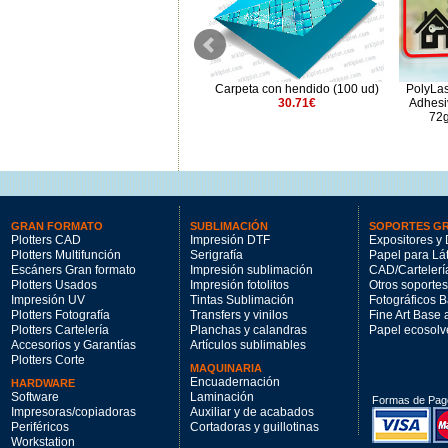
PolyLaser Gloss Adhesivo
Carpeta con hendido (100 ud)
PolyLas
SRA3 72gr con corte - 100hj
30.71€
Adhesi
117€
72g
GRAN FORMATO
SUBLIMACIÓN
SOPORTES G
Plotters CAD
Impresión DTF
Expositores y 
Plotters Multifunción
Serigrafía
Papel para Lá
Escáners Gran formato
Impresión sublimación
CAD/Cartelerí
Plotters Usados
Impresión fotolitos
Otros soportes
Impresión UV
Tintas Sublimación
Fotográficos 
Plotters Fotografía
Transfers y vinilos
Fine Art Base
Plotters Cartelería
Planchas y calandras
Papel ecosolv
Accesorios y Garantías
Artículos sublimables
Plotters Corte
MAQUINARIA
Encuadernación
HARDWARE
Software
Laminación
Formas de Pag
Impresoras/copiadoras
Auxiliar y de acabados
Periféricos
Cortadoras y guillotinas
Workstation