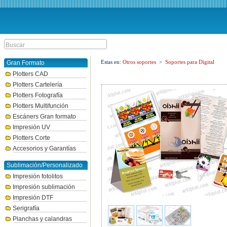
Estas en:
Otros soportes
>
Soportes para Digital
Gran Formato
Plotters CAD
Plotters Cartelería
Plotters Fotografía
Plotters Multifunción
Escáners Gran formato
Impresión UV
Plotters Corte
Accesorios y Garantías
Sublimación/Personalizado
Impresión fotolitos
Impresión sublimación
Impresión DTF
Serigrafía
Planchas y calandras