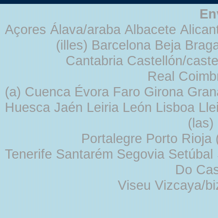
En
Açores Álava/araba Albacete Alicant
(illes) Barcelona Beja Br
Cantabria Castellón/cast
Real Coimb
(a) Cuenca Évora Faro Girona Gra
Huesca Jaén Leiria León Lisboa Lle
(las
Portalegre Porto Rioja
Tenerife Santarém Segovia Setúbal S
Do Cas
Viseu Vizcaya/b