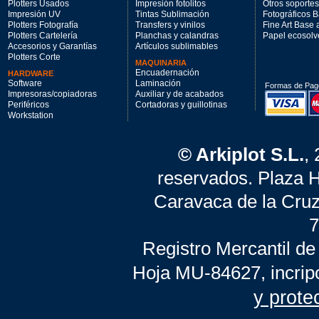
Plotters Usados
Impresión fotolitos
Otros soportes
Impresión UV
Tintas Sublimación
Fotográficos 
Plotters Fotografía
Transfers y vinilos
Fine Art Base
Plotters Cartelería
Planchas y calandras
Papel ecosolv
Accesorios y Garantías
Artículos sublimables
Plotters Corte
MAQUINARIA
Encuadernación
HARDWARE
Software
Laminación
Formas de Pag
Impresoras/copiadoras
Auxiliar y de acabados
Periféricos
Cortadoras y guillotinas
Workstation
© Arkiplot S.L.
,
reservados. Plaza 
Caravaca de la Cruz
7
Registro Mercantil de
Hoja MU-84627, incrip
y prote