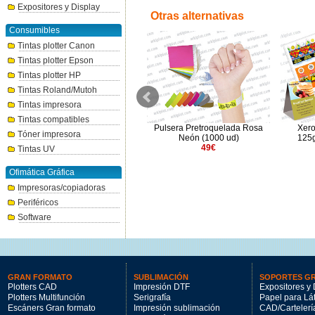
Expositores y Display
Otras alternativas
Consumibles
Tintas plotter Canon
Tintas plotter Epson
Tintas plotter HP
Tintas Roland/Mutoh
Tintas impresora
Tintas compatibles
g
Xerox Never Tear Matte
Pulsera Pretroquelada Rosa
Xero
Tóner impresora
365gr/m² SRA3 - 100Hj
Neón (1000 ud)
125g
214.97€
49€
Tintas UV
Ofimática Gráfica
Impresoras/copiadoras
Periféricos
Software
GRAN FORMATO
SUBLIMACIÓN
SOPORTES G
Plotters CAD
Impresión DTF
Expositores y 
Plotters Multifunción
Serigrafía
Papel para Lá
Escáners Gran formato
Impresión sublimación
CAD/Cartelerí