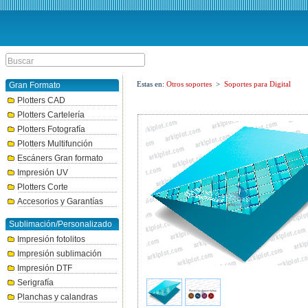
Estas en:
Otros soportes
>
Soportes para Digital
Gran Formato
Plotters CAD
Plotters Cartelería
Plotters Fotografía
Plotters Multifunción
Escáners Gran formato
Impresión UV
Plotters Corte
Accesorios y Garantías
Sublimación/Personalizado
Impresión fotolitos
Impresión sublimación
Impresión DTF
Serigrafía
Planchas y calandras