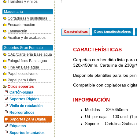
Transfers y vinilos
Maquinaria
Cortadoras y guillotinas
Encuadernación
Laminación
Características
Otros tamaños/colores
Auxiliar y de acabados
Soportes Gran Formato
CARACTERÍSTICAS
CAD/Cartelería Base agua
Carpetas con hendido lista para
Fotográficos Base agua
320x450mm. Cartulina de 230gr
Fine Art Base agua
Papel ecosolvente
Disponible plantillas para los pr
Papel para Látex
Compatible con copiadoras digita
Otros soportes
Cartón-pluma
INFORMACIÓN
Soportes Rígidos
Vinilo de rotulación
Medidas: 320x450mm
Reprográficos
Ud. por caja: 100 unid. (1 po
Soportes para Digital
Soporte: Cartulina Gráfica 
Etiquetas
Soportes Imantados