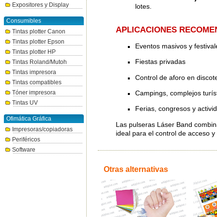
Expositores y Display
lotes.
Consumibles
APLICACIONES RECOME
Tintas plotter Canon
Tintas plotter Epson
Eventos masivos y festival
Tintas plotter HP
Fiestas privadas
Tintas Roland/Mutoh
Tintas impresora
Control de aforo en discot
Tintas compatibles
Campings, complejos turíst
Tóner impresora
Tintas UV
Ferias, congresos y activi
Ofimática Gráfica
Las pulseras Láser Band combinan
Impresoras/copiadoras
ideal para el control de acceso y 
Periféricos
Software
Otras alternativas