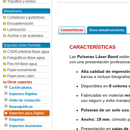
Transfers y vinilos
Maquinaria
Cortadoras y guillotinas
Encuadernación
Laminación
Características
Otros tamaños/colores
Auxiliar y de acabados
Soportes Gran Formato
CARACTERÍSTICAS
CAD/Cartelería Base agua
Las
Pulseras Láser Band
están 
Fotográficos Base agua
con una presentación profesional
Fine Art Base agua
Papel ecosolvente
Alta calidad de impresión
Papel para Látex
barras e incluso fotografía
Otros soportes
Disponibles en
8 colores 
Cartón-pluma
Soportes Rígidos
Fabricadas en material
re
uso seguro y evita manipu
Vinilo de rotulación
Reprográficos
Pulseras de un solo uso
Soportes para Digital
Ancho: 19 mm
, cómodo pa
Etiquetas
Soportes Imantados
Presentación en
cajas de