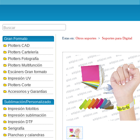
Estas en:
Otros soportes
>
Soportes para Digital
Gran Formato
Plotters CAD
Plotters Cartelería
Plotters Fotografía
Plotters Multifunción
Escáners Gran formato
Impresión UV
Plotters Corte
Accesorios y Garantías
Sublimación/Personalizado
Impresión fotolitos
Impresión sublimación
Impresión DTF
Serigrafía
Planchas y calandras