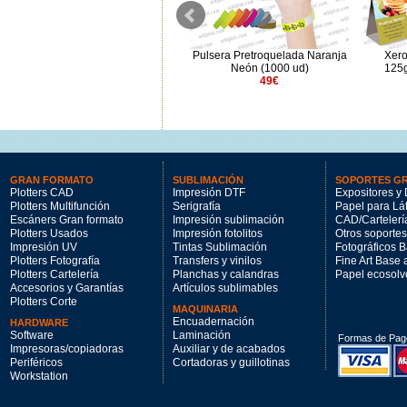
JetLaser HS SRA3 70gr con
Pulsera Pretroquelada Naranja
Xero
corte - 250hj
Neón (1000 ud)
125g
56.17€
49€
GRAN FORMATO
SUBLIMACIÓN
SOPORTES G
Plotters CAD
Impresión DTF
Expositores y 
Plotters Multifunción
Serigrafía
Papel para Lá
Escáners Gran formato
Impresión sublimación
CAD/Cartelerí
Plotters Usados
Impresión fotolitos
Otros soportes
Impresión UV
Tintas Sublimación
Fotográficos 
Plotters Fotografía
Transfers y vinilos
Fine Art Base
Plotters Cartelería
Planchas y calandras
Papel ecosolv
Accesorios y Garantías
Artículos sublimables
Plotters Corte
MAQUINARIA
Encuadernación
HARDWARE
Software
Laminación
Formas de Pag
Impresoras/copiadoras
Auxiliar y de acabados
Periféricos
Cortadoras y guillotinas
Workstation