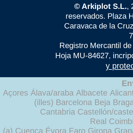
© Arkiplot S.L.
,
reservados. Plaza 
Caravaca de la Cruz
7
Registro Mercantil de
Hoja MU-84627, incrip
y prote
En
Açores Álava/araba Albacete Alicant
(illes) Barcelona Beja Br
Cantabria Castellón/cast
Real Coimb
(a) Cuenca Évora Faro Girona Gra