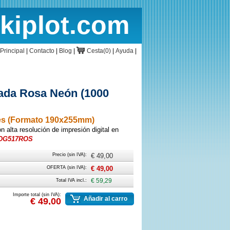
rkiplot.com
cio
Cesta
Principal
|
Contacto
|
Blog
|
Cesta(0)
|
Ayuda
|
lada Rosa Neón (1000
les (Formato 190x255mm)
alta resolución de impresión digital en
TDG517ROS
Precio (sin IVA):
€ 49,00
OFERTA (sin IVA):
€ 49,00
Total IVA incl.:
€ 59,29
Importe total (sin IVA):
Añadir al carro
€ 49,00