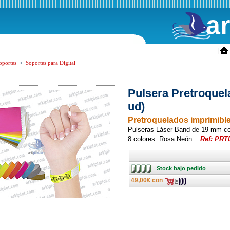
a
ini
|
oportes
>
Soportes para Digital
Pulsera Pretroque
ud)
Pretroquelados imprimib
Pulseras Láser Band de 19 mm con 
8 colores. Rosa Neón.
Ref: PR
Stock
Stock bajo pedido
bajo
pedido
49,00€ con