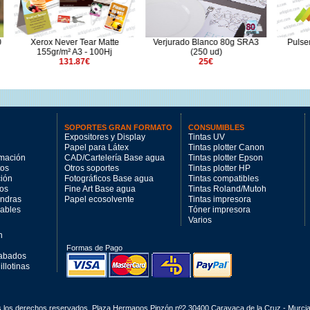
ever Tear Matte
Verjurado Blanco 80g SRA3
Pulsera Pretroquelad
/m² A3 - 100Hj
(250 ud)
(1000 ud)
131.87€
25€
49€
SOPORTES GRAN FORMATO
CONSUMIBLES
Expositores y Display
Tintas UV
Papel para Látex
Tintas plotter Canon
imación
CAD/Cartelería Base agua
Tintas plotter Epson
tos
Otros soportes
Tintas plotter HP
ción
Fotográficos Base agua
Tintas compatibles
los
Fine Art Base agua
Tintas Roland/Mutoh
andras
Papel ecosolvente
Tintas impresora
mables
Tóner impresora
Varios
n
Formas de Pago
cabados
llotinas
s los derechos reservados. Plaza Hermanos Pinzón nº2 30400 Caravaca de la Cruz - Murci