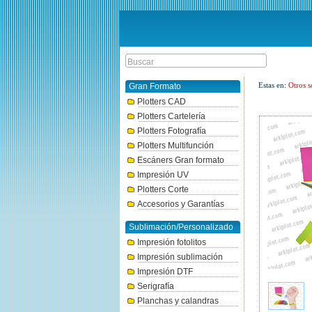
Estas en:
Otros s
Gran Formato
Plotters CAD
Plotters Cartelería
Plotters Fotografía
Plotters Multifunción
Escáners Gran formato
Impresión UV
Plotters Corte
Accesorios y Garantías
Sublimación/Personalizado
Impresión fotolitos
Impresión sublimación
Impresión DTF
Serigrafía
Planchas y calandras