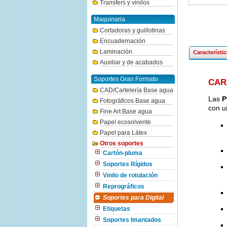
Transfers y vinilos
Maquinaria
Cortadoras y guillotinas
Encuadernación
Laminación
Característi
Auxiliar y de acabados
Soportes Gran Formato
CAR
CAD/Cartelería Base agua
Las
P
Fotográficos Base agua
con u
Fine Art Base agua
Papel ecosolvente
Papel para Látex
Otros soportes
Cartón-pluma
Soportes Rígidos
Vinilo de rotulación
Reprográficos
Soportes para Digital
Etiquetas
Soportes Imantados