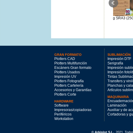
Xerox Never Tear Matte
Verjurado Kraft 80g SRA3 (250
Xerox N
262gr/m² SRA3 - 100Hj
ud)
155gr
246.06€
25€
GRAN FORMATO
SUBLIMACIÓN
Plotters CAD
Impresión DTF
Plotters Multifunción
Serigrafía
Escáners Gran formato
Impresión subl
Plotters Usados
Impresión fotoli
Impresión UV
Tintas Sublima
Plotters Fotografía
Transfers y vini
Plotters Cartelería
Planchas y cal
Accesorios y Garantías
Artículos subli
Plotters Corte
MAQUINARIA
Encuadernació
HARDWARE
Software
Laminación
Impresoras/copiadoras
Auxiliar y de a
Periféricos
Cortadoras y gui
Workstation
© Arkiplot S.L.
, 2021. Todo