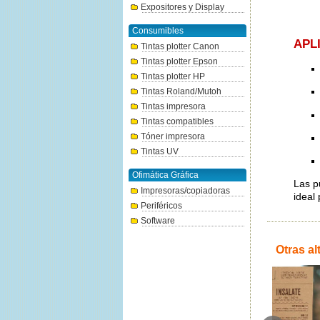
Expositores y Display
Consumibles
APL
Tintas plotter Canon
Tintas plotter Epson
Tintas plotter HP
Tintas Roland/Mutoh
Tintas impresora
Tintas compatibles
Tóner impresora
Tintas UV
Ofimática Gráfica
Las p
Impresoras/copiadoras
ideal 
Periféricos
Software
Otras al