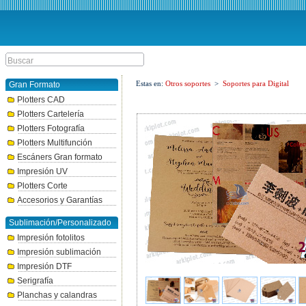
Estas en:
Otros soportes
>
Soportes para Digital
Gran Formato
Plotters CAD
Plotters Cartelería
Plotters Fotografía
Plotters Multifunción
Escáners Gran formato
Impresión UV
Plotters Corte
Accesorios y Garantías
Sublimación/Personalizado
Impresión fotolitos
Impresión sublimación
Impresión DTF
Serigrafía
Planchas y calandras