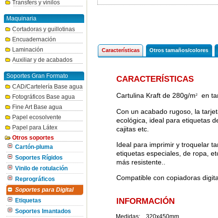
Transfers y vinilos
Maquinaria
Cortadoras y guillotinas
Encuadernación
Laminación
Características
Otros tamaños/colores
Auxiliar y de acabados
Soportes Gran Formato
CARACTERÍSTICAS
CAD/Cartelería Base agua
Cartulina Kraft de 280g/m
en ta
2
Fotográficos Base agua
Fine Art Base agua
Con un acabado rugoso, la tarjet
Papel ecosolvente
ecológica, ideal para etiquetas d
Papel para Látex
cajitas etc.
Otros soportes
Ideal para imprimir y troquelar ta
Cartón-pluma
etiquetas especiales, de ropa, e
Soportes Rígidos
más resistente..
Vinilo de rotulación
Compatible con copiadoras digita
Reprográficos
Soportes para Digital
INFORMACIÓN
Etiquetas
Soportes Imantados
Medidas: 320x450mm