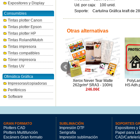
Expositores y Display
Ud. por caja: 100 unid.
Soporte: Cartulina Gráfica kraft de 2
Consumibles
Tintas plotter Canon
Tintas plotter Epson
Otras alternativas
Tintas plotter HP
Tintas Roland/Mutoh
Tintas impresora
Tintas compatibles
Tóner impresora
Tintas UV
Ofimática Gráfica
Pulsera Pretroquelada Naranja
Xerox Never Tear Matte
PolyLas
Impresoras/copiadoras
Neón (1000 ud)
262gr/m² SRA3 - 100Hj
HS Adh.
49€
246.06€
Periféricos
Software
GRAN FORMATO
SUBLIMACIÓN
SOPORTES G
Plotters CAD
Impresión DTF
Expositores y 
Plotters Multifunción
Serigrafía
Papel para Lá
Escáners Gran formato
Impresión sublimación
CAD/Cartelerí