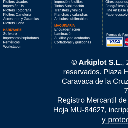
Plotters Usados
Impresión fotolitos
Otros soportes
Impresión UV
Tintas Sublimación
Fotográficos 
Plotters Fotografía
Transfers y vinilos
Fine Art Base
Plotters Cartelería
Planchas y calandras
Papel ecosolv
Accesorios y Garantías
Artículos sublimables
Plotters Corte
MAQUINARIA
Encuadernación
HARDWARE
Software
Laminación
Formas de Pag
Impresoras/copiadoras
Auxiliar y de acabados
Periféricos
Cortadoras y guillotinas
Workstation
© Arkiplot S.L.
,
reservados. Plaza 
Caravaca de la Cruz
7
Registro Mercantil de
Hoja MU-84627, incrip
y prote