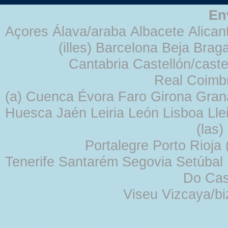
En
Açores Álava/araba Albacete Alicant
(illes) Barcelona Beja Br
Cantabria Castellón/cast
Real Coimb
(a) Cuenca Évora Faro Girona Gra
Huesca Jaén Leiria León Lisboa Lle
(las
Portalegre Porto Rioja
Tenerife Santarém Segovia Setúbal S
Do Cas
Viseu Vizcaya/b