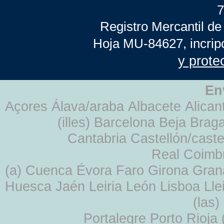
7
Registro Mercantil de
Hoja MU-84627, incrip
y prote
En
Açores Álava/araba Albacete Alicant
(illes) Barcelona Beja Br
Cantabria Castellón/cast
Real Coimb
(a) Cuenca Évora Faro Girona Gra
Huesca Jaén Leiria León Lisboa Lle
(las
Portalegre Porto Rioja