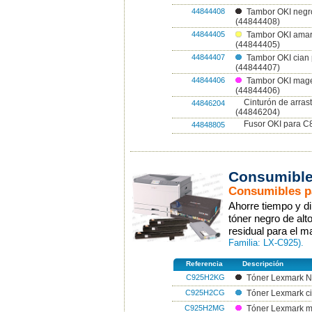
44844408
Tambor OKI neg
(44844408)
44844405
Tambor OKI amar
(44844405)
44844407
Tambor OKI cian
(44844407)
44844406
Tambor OKI mag
(44844406)
Cinturón de arra
44846204
(44846204)
Fusor OKI para 
44848805
Consumible
Consumibles pa
Ahorre tiempo y di
tóner negro de al
residual para el 
Familia: LX-C925).
Referencia
Descripción
C925H2KG
Tóner Lexmark 
C925H2CG
Tóner Lexmark c
C925H2MG
Tóner Lexmark 