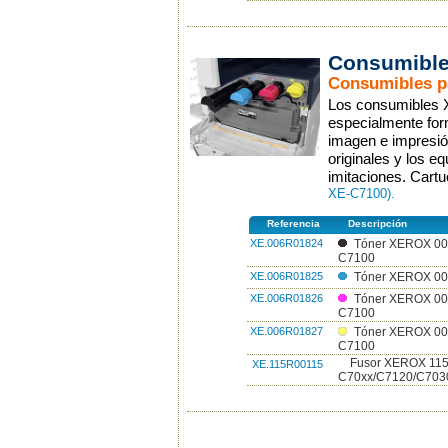
Consumible
Consumibles pa
Los consumibles X
especialmente for
imagen e impresión
originales y los 
imitaciones. Cart
XE-C7100).
Referencia
Descripción
XE.006R01824
Tóner XEROX 00
C7100
XE.006R01825
Tóner XEROX 00
XE.006R01826
Tóner XEROX 00
C7100
XE.006R01827
Tóner XEROX 006
C7100
Fusor XEROX 115
XE.115R00115
C70xx/C7120/C703