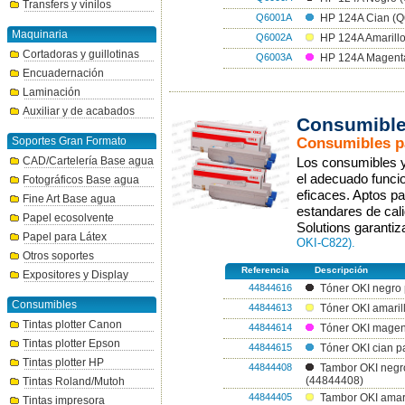
Transfers y vinilos
Q6001A
HP 124A Cian (
Maquinaria
Q6002A
HP 124A Amarill
Cortadoras y guillotinas
Q6003A
HP 124A Magent
Encuadernación
Laminación
Auxiliar y de acabados
Consumible
Consumibles pa
Soportes Gran Formato
CAD/Cartelería Base agua
Los consumibles y 
el adecuado funcio
Fotográficos Base agua
eficaces. Aptos p
Fine Art Base agua
estandares de cali
Papel ecosolvente
Solutions garanti
Papel para Látex
OKI-C822).
Otros soportes
Referencia
Descripción
Expositores y Display
44844616
Tóner OKI negro
Consumibles
44844613
Tóner OKI amari
Tintas plotter Canon
44844614
Tóner OKI magen
Tintas plotter Epson
44844615
Tóner OKI cian 
Tintas plotter HP
44844408
Tambor OKI neg
(44844408)
Tintas Roland/Mutoh
44844405
Tambor OKI amar
Tintas impresora