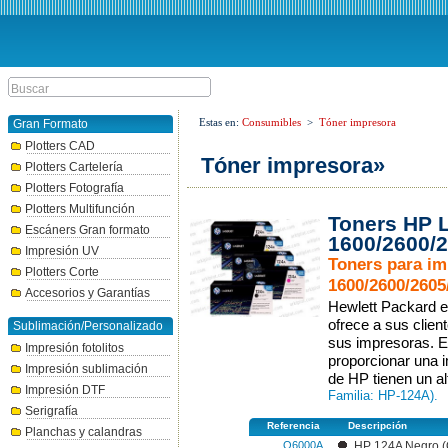
Estas en:
Consumibles
>
Tóner impresora
Gran Formato
Plotters CAD
Tóner impresora»
Plotters Cartelería
Plotters Fotografía
Plotters Multifunción
Toners HP L
Escáners Gran formato
1600/2600/
Impresión UV
Toners para im
Plotters Corte
1600/2600/260
Accesorios y Garantías
Hewlett Packard e
ofrece a sus clie
Sublimación/Personalizado
sus impresoras. E
Impresión fotolitos
proporcionar una i
Impresión sublimación
de HP tienen un alt
Impresión DTF
Familia: HP-124A).
Serigrafía
Referencia
Descripción
Planchas y calandras
Q6000A
HP 124A Negro 