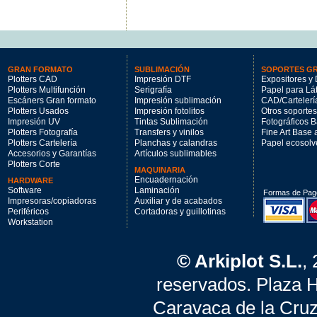
GRAN FORMATO
SUBLIMACIÓN
SOPORTES G
Plotters CAD
Impresión DTF
Expositores y 
Plotters Multifunción
Serigrafía
Papel para Lá
Escáners Gran formato
Impresión sublimación
CAD/Cartelerí
Plotters Usados
Impresión fotolitos
Otros soportes
Impresión UV
Tintas Sublimación
Fotográficos 
Plotters Fotografía
Transfers y vinilos
Fine Art Base
Plotters Cartelería
Planchas y calandras
Papel ecosolv
Accesorios y Garantías
Artículos sublimables
Plotters Corte
MAQUINARIA
Encuadernación
HARDWARE
Software
Laminación
Formas de Pag
Impresoras/copiadoras
Auxiliar y de acabados
Periféricos
Cortadoras y guillotinas
Workstation
© Arkiplot S.L.
,
reservados. Plaza 
Caravaca de la Cruz