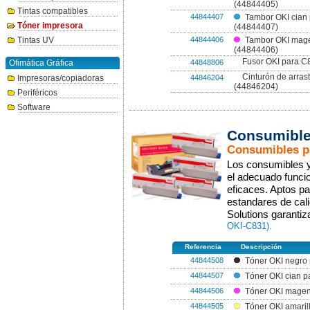
(44844405)
Tintas compatibles
44844407
Tambor OKI cian
Tóner impresora
(44844407)
44844406
Tintas UV
Tambor OKI mag
(44844406)
Fusor OKI para C
44848806
Ofimática Gráfica
Cinturón de arra
44846204
Impresoras/copiadoras
(44846204)
Periféricos
Software
Consumible
Consumibles pa
Los consumibles y 
el adecuado funcio
eficaces. Aptos p
estandares de cali
Solutions garanti
OKI-C831).
Referencia
Descripción
44844508
Tóner OKI negro
44844507
Tóner OKI cian 
44844506
Tóner OKI magen
44844505
Tóner OKI amari