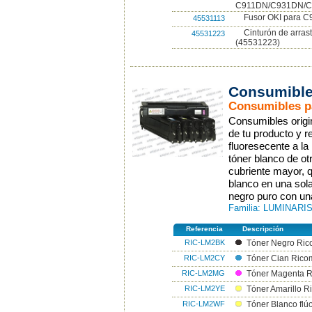
C911DN/C931DN/C
Fusor OKI para C
45531113
Cinturón de arra
45531223
(45531223)
Consumible
Consumibles p
Consumibles origi
de tu producto y r
fluoresecente a la
tóner blanco de o
cubriente mayor, 
blanco en una sol
negro puro con un
Familia: LUMINARIS
Referencia
Descripción
RIC-LM2BK
Tóner Negro Ric
RIC-LM2CY
Tóner Cian Rico
RIC-LM2MG
Tóner Magenta R
RIC-LM2YE
Tóner Amarillo R
RIC-LM2WF
Tóner Blanco flú