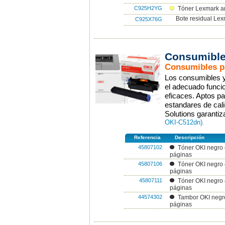
C925H2YG
Tóner Lexmark a
Bote residual Le
C925X76G
Consumible
Consumibles pa
Los consumibles y 
el adecuado funcio
eficaces. Aptos p
estandares de cali
Solutions garanti
OKI-C512dn).
Referencia
Descripción
45807102
Tóner OKI negro
páginas
45807106
Tóner OKI negro
páginas
45807111
Tóner OKI negro
páginas
44574302
Tambor OKI negr
páginas