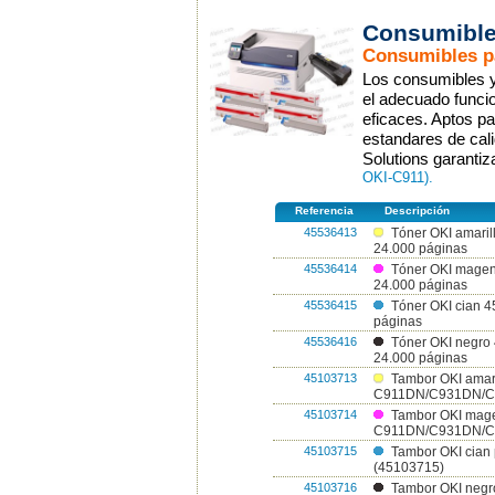
Consumible
Consumibles pa
Los consumibles y 
el adecuado funcio
eficaces. Aptos p
estandares de cali
Solutions garanti
OKI-C911).
Referencia
Descripción
45536413
Tóner OKI amari
24.000 páginas
45536414
Tóner OKI mage
24.000 páginas
45536415
Tóner OKI cian 
páginas
45536416
Tóner OKI negro
24.000 páginas
45103713
Tambor OKI amari
C911DN/C931DN/C
45103714
Tambor OKI mage
C911DN/C931DN/C
45103715
Tambor OKI cia
(45103715)
45103716
Tambor OKI negr