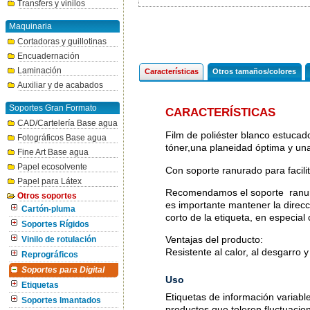
Transfers y vinilos
Maquinaria
Cortadoras y guillotinas
Encuadernación
Laminación
Características
Otros tamaños/colores
Auxiliar y de acabados
Soportes Gran Formato
CARACTERÍSTICAS
CAD/Cartelería Base agua
Film de poliéster blanco estucad
Fotográficos Base agua
tóner,una planeidad óptima y un
Fine Art Base agua
Papel ecosolvente
Con soporte ranurado para facil
Papel para Látex
Recomendamos el soporte ranurad
Otros soportes
es importante mantener la direcci
Cartón-pluma
corto de la etiqueta, en especia
Soportes Rígidos
Ventajas del producto:
Vinilo de rotulación
Resistente al calor, al desgarro 
Reprográficos
Soportes para Digital
Uso
Etiquetas
Etiquetas de información variable
Soportes Imantados
productos que toleren fluctuaci