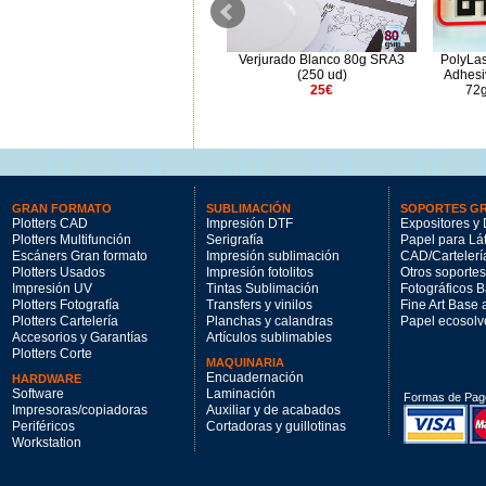
PolyLaser Gloss Adhesivo
Verjurado Blanco 80g SRA3
PolyLas
SRA3 72gr con corte - 250hj
(250 ud)
Adhesi
300€
25€
72g
GRAN FORMATO
SUBLIMACIÓN
SOPORTES G
Plotters CAD
Impresión DTF
Expositores y 
Plotters Multifunción
Serigrafía
Papel para Lá
Escáners Gran formato
Impresión sublimación
CAD/Cartelerí
Plotters Usados
Impresión fotolitos
Otros soportes
Impresión UV
Tintas Sublimación
Fotográficos 
Plotters Fotografía
Transfers y vinilos
Fine Art Base
Plotters Cartelería
Planchas y calandras
Papel ecosolv
Accesorios y Garantías
Artículos sublimables
Plotters Corte
MAQUINARIA
Encuadernación
HARDWARE
Software
Laminación
Formas de Pag
Impresoras/copiadoras
Auxiliar y de acabados
Periféricos
Cortadoras y guillotinas
Workstation