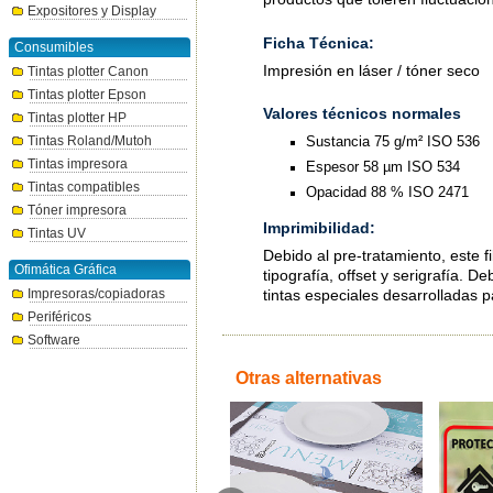
Expositores y Display
Ficha Técnica:
Consumibles
Impresión en láser / tóner seco
Tintas plotter Canon
Tintas plotter Epson
Valores técnicos normales
Tintas plotter HP
Sustancia 75 g/m² ISO 536
Tintas Roland/Mutoh
Tintas impresora
Espesor 58 µm ISO 534
Tintas compatibles
Opacidad 88 % ISO 2471
Tóner impresora
Imprimibilidad:
Tintas UV
Debido al pre-tratamiento, este
Ofimática Gráfica
tipografía, offset y serigrafía. D
Impresoras/copiadoras
tintas especiales desarrolladas 
Periféricos
Software
Otras alternativas