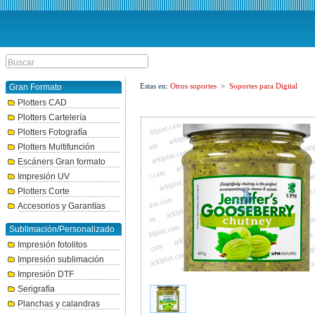
Estas en:
Otros soportes
>
Soportes para Digital
Gran Formato
Plotters CAD
Plotters Cartelería
Plotters Fotografía
Plotters Multifunción
Escáners Gran formato
Impresión UV
Plotters Corte
Accesorios y Garantías
Sublimación/Personalizado
Impresión fotolitos
Impresión sublimación
Impresión DTF
Serigrafía
Planchas y calandras