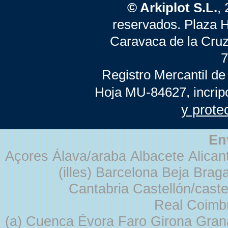
© Arkiplot S.L.
,
reservados. Plaza 
Caravaca de la Cruz
7
Registro Mercantil de
Hoja MU-84627, incrip
y prote
En
Açores Álava/araba Albacete Alicant
(illes) Barcelona Beja Br
Cantabria Castellón/cast
Real Coimb
(a) Cuenca Évora Faro Girona Gra