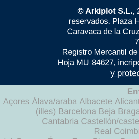
© Arkiplot S.L.
,
reservados. Plaza 
Caravaca de la Cruz
7
Registro Mercantil de
Hoja MU-84627, incrip
y prote
En
Açores Álava/araba Albacete Alicant
(illes) Barcelona Beja Br
Cantabria Castellón/cast
Real Coimb