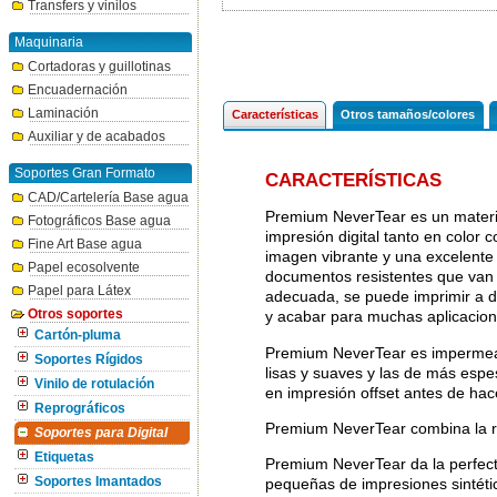
Transfers y vinilos
Maquinaria
Cortadoras y guillotinas
Encuadernación
Laminación
Características
Otros tamaños/colores
Auxiliar y de acabados
Soportes Gran Formato
CARACTERÍSTICAS
CAD/Cartelería Base agua
Premium NeverTear es un material
Fotográficos Base agua
impresión digital tanto en color
Fine Art Base agua
imagen vibrante y una excelente
Papel ecosolvente
documentos resistentes que van 
Papel para Látex
adecuada, se puede imprimir a d
Otros soportes
y acabar para muchas aplicacion
Cartón-pluma
Premium NeverTear es impermeabl
Soportes Rígidos
lisas y suaves y las de más espe
Vinilo de rotulación
en impresión offset antes de hace
Reprográficos
Premium NeverTear combina la res
Soportes para Digital
Etiquetas
Premium NeverTear da la perfect
Soportes Imantados
pequeñas de impresiones sintétic