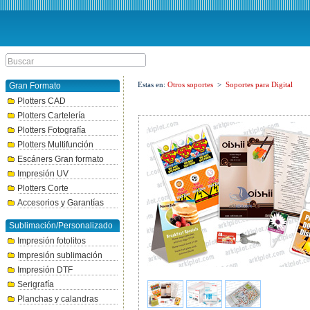
Estas en:
Otros soportes
>
Soportes para Digital
Gran Formato
Plotters CAD
Plotters Cartelería
Plotters Fotografía
Plotters Multifunción
Escáners Gran formato
Impresión UV
Plotters Corte
Accesorios y Garantías
Sublimación/Personalizado
Impresión fotolitos
Impresión sublimación
Impresión DTF
Serigrafía
Planchas y calandras