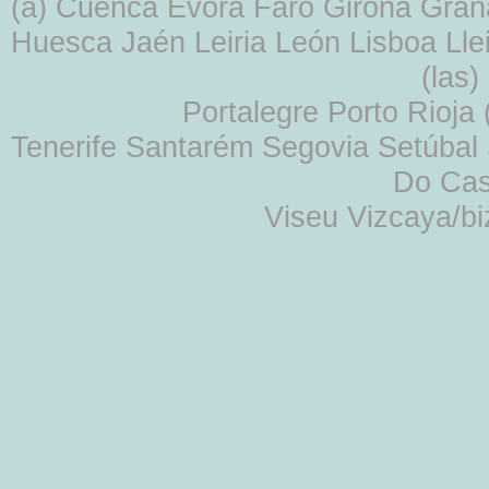
(a) Cuenca Évora Faro Girona Gra
Huesca Jaén Leiria León Lisboa Lle
(las
Portalegre Porto Rioja
Tenerife Santarém Segovia Setúbal S
Do Cas
Viseu Vizcaya/b