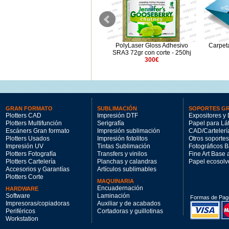
Pulsera Pretroquelada Azul
PolyLaser Gloss Adhesivo
Carpet
Neón (1000 ud)
SRA3 72gr con corte - 250hj
49€
300€
GRAN FORMATO
SUBLIMACIÓN
SOPORTES G
Plotters CAD
Impresión DTF
Expositores y 
Plotters Multifunción
Serigrafía
Papel para Lá
Escáners Gran formato
Impresión sublimación
CAD/Cartelerí
Plotters Usados
Impresión fotolitos
Otros soportes
Impresión UV
Tintas Sublimación
Fotográficos 
Plotters Fotografía
Transfers y vinilos
Fine Art Base
Plotters Cartelería
Planchas y calandras
Papel ecosolv
Accesorios y Garantías
Artículos sublimables
Plotters Corte
MAQUINARIA
Encuadernación
HARDWARE
Software
Laminación
Formas de Pag
Impresoras/copiadoras
Auxiliar y de acabados
Periféricos
Cortadoras y guillotinas
Workstation