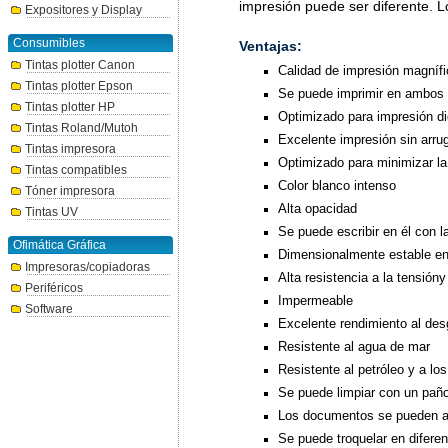
impresión puede ser diferente. 
Expositores y Display
Consumibles
Ventajas:
Tintas plotter Canon
Calidad de impresión magníf
Tintas plotter Epson
Se puede imprimir en ambos 
Tintas plotter HP
Optimizado para impresión dig
Tintas Roland/Mutoh
Excelente impresión sin arru
Tintas impresora
Optimizado para minimizar la 
Tintas compatibles
Color blanco intenso
Tóner impresora
Alta opacidad
Tintas UV
Se puede escribir en él con l
Ofimática Gráfica
Dimensionalmente estable en
Impresoras/copiadoras
Alta resistencia a la tensióny
Periféricos
Impermeable
Software
Excelente rendimiento al des
Resistente al agua de mar
Resistente al petróleo y a lo
Se puede limpiar con un paño
Los documentos se pueden a
Se puede troquelar en difere