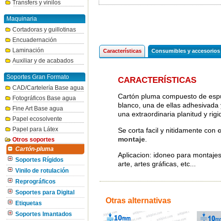
Transfers y vinilos
Maquinaria
Cortadoras y guillotinas
Encuadernación
Laminación
Características
Consumibles y accesorios
Auxiliar y de acabados
Soportes Gran Formato
CARACTERÍSTICAS
CAD/Cartelería Base agua
Cartón pluma compuesto de espum
Fotográficos Base agua
blanco, una de ellas adhesivada y
Fine Art Base agua
una extraordinaria planitud y rig
Papel ecosolvente
Papel para Látex
Se corta facil y nitidamente con
c
montaje
.
Otros soportes
Cartón-pluma
Aplicacion: idoneo para montajes p
Soportes Rígidos
arte, artes gráficas, etc...
Vinilo de rotulación
Reprográficos
Soportes para Digital
Otras alternativas
Etiquetas
Soportes Imantados