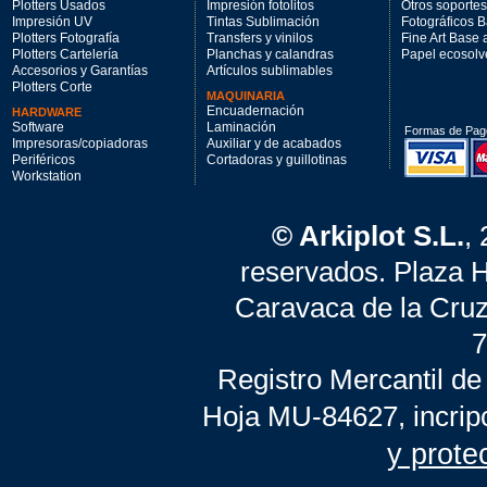
Plotters Usados
Impresión fotolitos
Otros soportes
Impresión UV
Tintas Sublimación
Fotográficos 
Plotters Fotografía
Transfers y vinilos
Fine Art Base
Plotters Cartelería
Planchas y calandras
Papel ecosolv
Accesorios y Garantías
Artículos sublimables
Plotters Corte
MAQUINARIA
Encuadernación
HARDWARE
Software
Laminación
Formas de Pag
Impresoras/copiadoras
Auxiliar y de acabados
Periféricos
Cortadoras y guillotinas
Workstation
© Arkiplot S.L.
,
reservados. Plaza 
Caravaca de la Cruz
7
Registro Mercantil de
Hoja MU-84627, incrip
y prote