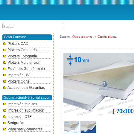
Estas en:
Otros soportes
>
Cartón-pluma
Gran Formato
Plotters CAD
Plotters Cartelería
Plotters Fotografía
Plotters Multifunción
Escáners Gran formato
Impresión UV
Plotters Corte
Accesorios y Garantías
Sublimación/Personalizado
Impresión fotolitos
Impresión sublimación
Impresión DTF
Serigrafía
Planchas y calandras