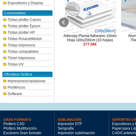
Expositores y Display
Consumibles
Tintas plotter Canon
Tintas plotter Epson
Tintas plotter HP
Arkicopy Pluma 10mm Hoja
Arkicopy Pluma Adhesivo 10mm
Alum
Tintas Roland/Mutoh
100x140cm (15 hojas)
Hoja 100x200cm (10 hojas)
70x
199.26€
277.56€
Tintas impresora
Tintas compatibles
Tóner impresora
Tintas UV
Ofimática Gráfica
Impresoras/copiadoras
Periféricos
Software
GRAN FORMATO
SUBLIMACIÓN
SOPORTES G
Plotters CAD
Impresión DTF
Expositores y 
Plotters Multifunción
Serigrafía
Papel para Lá
Escáners Gran formato
Impresión sublimación
CAD/Cartelerí