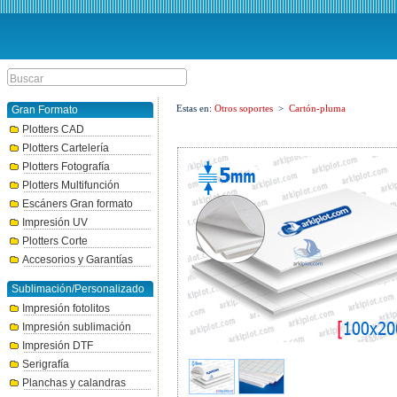
Estas en:
Otros soportes
>
Cartón-pluma
Gran Formato
Plotters CAD
Plotters Cartelería
Plotters Fotografía
Plotters Multifunción
Escáners Gran formato
Impresión UV
Plotters Corte
Accesorios y Garantías
Sublimación/Personalizado
Impresión fotolitos
Impresión sublimación
Impresión DTF
Serigrafía
Planchas y calandras