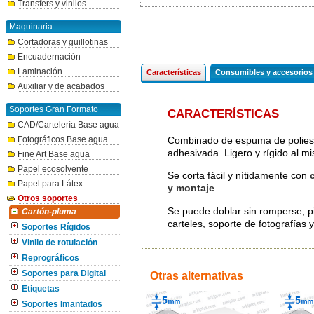
Transfers y vinilos
Maquinaria
Cortadoras y guillotinas
Encuadernación
Laminación
Características
Consumibles y accesorios
Auxiliar y de acabados
Soportes Gran Formato
CARACTERÍSTICAS
CAD/Cartelería Base agua
Combinado de espuma de poliesti
Fotográficos Base agua
adhesivada. Ligero y rígido al m
Fine Art Base agua
Papel ecosolvente
Se corta fácil y nítidamente con
Papel para Látex
y montaje
.
Otros soportes
Se puede doblar sin romperse, pin
Cartón-pluma
carteles, soporte de fotografías 
Soportes Rígidos
Vinilo de rotulación
Reprográficos
Soportes para Digital
Otras alternativas
Etiquetas
Soportes Imantados