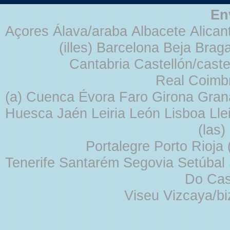
En
Açores Álava/araba Albacete Alicant
(illes) Barcelona Beja Br
Cantabria Castellón/cast
Real Coimb
(a) Cuenca Évora Faro Girona Gra
Huesca Jaén Leiria León Lisboa Lle
(las
Portalegre Porto Rioja
Tenerife Santarém Segovia Setúbal S
Do Cas
Viseu Vizcaya/b