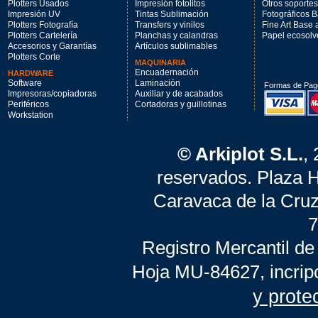
Plotters Usados
Impresión fotolitos
Otros soportes
Impresión UV
Tintas Sublimación
Fotográficos 
Plotters Fotografía
Transfers y vinilos
Fine Art Base
Plotters Cartelería
Planchas y calandras
Papel ecosolv
Accesorios y Garantías
Artículos sublimables
Plotters Corte
MAQUINARIA
Encuadernación
HARDWARE
Software
Laminación
Formas de Pag
Impresoras/copiadoras
Auxiliar y de acabados
Periféricos
Cortadoras y guillotinas
Workstation
© Arkiplot S.L.
,
reservados. Plaza 
Caravaca de la Cruz
7
Registro Mercantil de
Hoja MU-84627, incrip
y prote