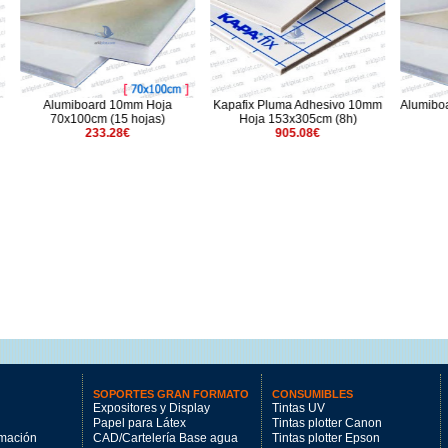
oard 10mm Hoja
Kapafix Pluma Adhesivo 10mm
Alumiboard 5mm Hoja 
cm (15 hojas)
Hoja 153x305cm (8h)
(25 hojas)
233.28€
905.08€
196.5€
SOPORTES GRAN FORMATO
CONSUMIBLES
Expositores y Display
Tintas UV
Papel para Látex
Tintas plotter Canon
imación
CAD/Cartelería Base agua
Tintas plotter Epson