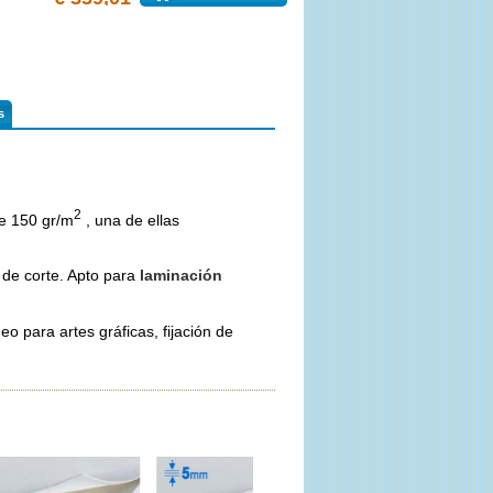
s
2
de 150 gr/m
, una de ellas
 de corte. Apto para
laminación
eo para artes gráficas, fijación de