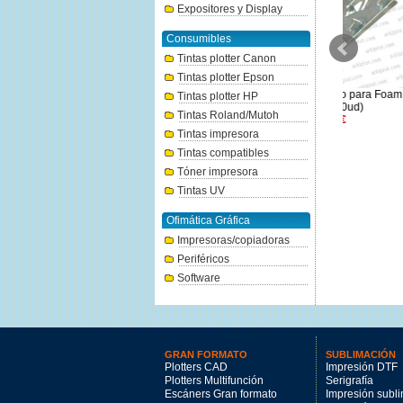
Expositores y Display
Consumibles
Tintas plotter Canon
Tintas plotter Epson
Arkicopy Pluma 10mm Hoja
Colgador metálico para Foam
Alumib
Tintas plotter HP
100x140cm (15 hojas)
(bolsa 200ud)
70x100
Tintas Roland/Mutoh
199.26€
30.95€
Tintas impresora
Tintas compatibles
Tóner impresora
Tintas UV
Ofimática Gráfica
Impresoras/copiadoras
Periféricos
Software
GRAN FORMATO
SUBLIMACIÓN
Plotters CAD
Impresión DTF
Plotters Multifunción
Serigrafía
Escáners Gran formato
Impresión subl