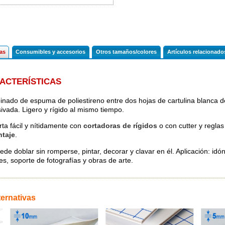
cas
Consumibles y accesorios
Otros tamaños/colores
Artículos relacionado
ACTERÍSTICAS
nado de espuma de poliestireno entre dos hojas de cartulina blanca 
ivada. Ligero y rígido al mismo tiempo.
rta fácil y nítidamente con
cortadoras de rígidos
o con cutter y reglas
ntaje
.
de doblar sin romperse, pintar, decorar y clavar en él. Aplicación: idón
es, soporte de fotografías y obras de arte.
ternativas