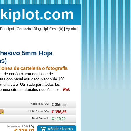
rkiplot.com
cio
Cesta
Principal
|
Contacto
|
Blog
|
Cesta(0)
|
Ayuda
|
dhesivo 5mm Hoja
as)
ones de cartelería o fotografía
m de cartón pluma con base de
aras con papel estucado blanco de 150
r una cara Utilizado para todas las
se necesiten materiales económicos.
Ref:
Precio (sin IVA):
€ 356,85
rte
Caja
OFERTA (sin IVA):
€ 356,85
Total IVA incl.:
€ 410,20
Importe total (sin IVA):
Añadir al carro
€ 339,01