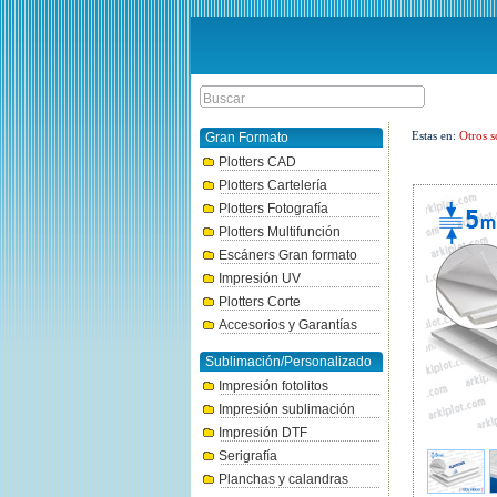
Estas en:
Otros s
Gran Formato
Plotters CAD
Plotters Cartelería
Plotters Fotografía
Plotters Multifunción
Escáners Gran formato
Impresión UV
Plotters Corte
Accesorios y Garantías
Sublimación/Personalizado
Impresión fotolitos
Impresión sublimación
Impresión DTF
Serigrafía
Planchas y calandras