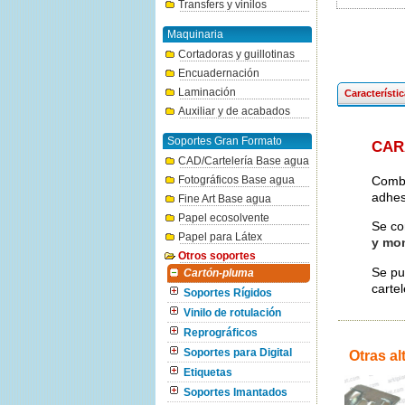
Transfers y vinilos
Maquinaria
Cortadoras y guillotinas
Encuadernación
Laminación
Característi
Auxiliar y de acabados
Soportes Gran Formato
CAR
CAD/Cartelería Base agua
Combi
Fotográficos Base agua
adhes
Fine Art Base agua
Papel ecosolvente
Se co
Papel para Látex
y mo
Otros soportes
Se pue
Cartón-pluma
cartel
Soportes Rígidos
Vinilo de rotulación
Reprográficos
Soportes para Digital
Otras al
Etiquetas
Soportes Imantados