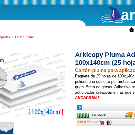
a
ini
|
oportes
>
Cartón-pluma
Arkicopy Pluma A
100x140cm (25 hoj
Cartón-pluma para aplicaci
Paquete de 25 hojas de 100x140c
poliestireno cubierto por ambas c
gr./m. 5mm de grosor. Adhesivo po
actividades creativas en las que 
AKCAFB1506
Ancho
En stock
Transpo
En stock
339,01€ con