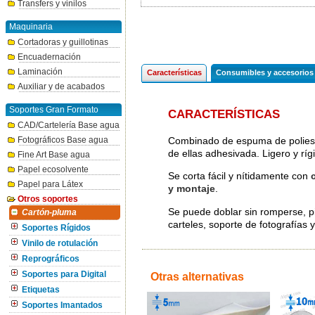
Transfers y vinilos
Maquinaria
Cortadoras y guillotinas
Encuadernación
Laminación
Características
Consumibles y accesorios
Auxiliar y de acabados
Soportes Gran Formato
CARACTERÍSTICAS
CAD/Cartelería Base agua
Combinado de espuma de poliesti
Fotográficos Base agua
de ellas adhesivada. Ligero y rí
Fine Art Base agua
Papel ecosolvente
Se corta fácil y nítidamente con
Papel para Látex
y montaje
.
Otros soportes
Se puede doblar sin romperse, pin
Cartón-pluma
carteles, soporte de fotografías 
Soportes Rígidos
Vinilo de rotulación
Reprográficos
Soportes para Digital
Otras alternativas
Etiquetas
Soportes Imantados