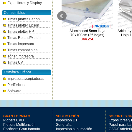
Expositores y Display
Consumibles
Tintas plotter Canon
Tintas plotter Epson
m
Kapafix Pluma Adhesivo 10mm
Alumiboard 5mm Hoja
Arkicop
Tintas plotter HP
Hoja 100x140cm (12h)
70x100cm (25 hojas)
Hoja 1
Tintas Roland/Mutoh
407.3€
344.25€
Tintas impresora
Tintas compatibles
Tóner impresora
Tintas UV
Ofimática Gráfica
Impresoras/copiadoras
Periféricos
Software
GRAN FORMATO
SUBLIMACIÓN
SOPORTES G
Plotters CAD
Impresión DTF
Expositores y 
Plotters Multifunción
Serigrafía
Papel para Lá
Escáners Gran formato
Impresión sublimación
CAD/Cartelerí