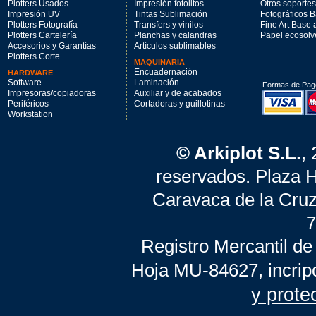
Plotters Usados
Impresión fotolitos
Otros soportes
Impresión UV
Tintas Sublimación
Fotográficos 
Plotters Fotografía
Transfers y vinilos
Fine Art Base
Plotters Cartelería
Planchas y calandras
Papel ecosolv
Accesorios y Garantías
Artículos sublimables
Plotters Corte
MAQUINARIA
Encuadernación
HARDWARE
Software
Laminación
Formas de Pag
Impresoras/copiadoras
Auxiliar y de acabados
Periféricos
Cortadoras y guillotinas
Workstation
© Arkiplot S.L.
,
reservados. Plaza 
Caravaca de la Cruz
7
Registro Mercantil de
Hoja MU-84627, incrip
y prote