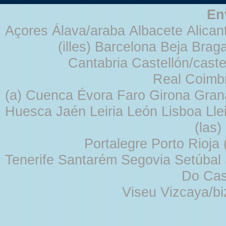
En
Açores Álava/araba Albacete Alicant
(illes) Barcelona Beja Br
Cantabria Castellón/cast
Real Coimb
(a) Cuenca Évora Faro Girona Gra
Huesca Jaén Leiria León Lisboa Lle
(las
Portalegre Porto Rioja
Tenerife Santarém Segovia Setúbal S
Do Cas
Viseu Vizcaya/b