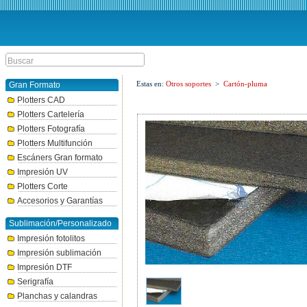
Estas en:
Otros soportes
>
Cartón-pluma
Gran Formato
Plotters CAD
Plotters Cartelería
Plotters Fotografía
Plotters Multifunción
Escáners Gran formato
Impresión UV
Plotters Corte
Accesorios y Garantías
Sublimación/Personalizado
Impresión fotolitos
Impresión sublimación
Impresión DTF
Serigrafía
Planchas y calandras