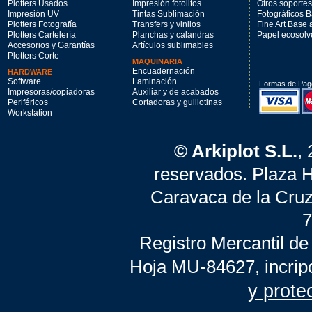
Plotters Usados
Impresión fotolitos
Otros soportes
Impresión UV
Tintas Sublimación
Fotográficos 
Plotters Fotografía
Transfers y vinilos
Fine Art Base
Plotters Cartelería
Planchas y calandras
Papel ecosolv
Accesorios y Garantías
Artículos sublimables
Plotters Corte
MAQUINARIA
Encuadernación
HARDWARE
Software
Laminación
Formas de Pag
Impresoras/copiadoras
Auxiliar y de acabados
Periféricos
Cortadoras y guillotinas
Workstation
© Arkiplot S.L.
,
reservados. Plaza 
Caravaca de la Cruz
7
Registro Mercantil de
Hoja MU-84627, incrip
y prote