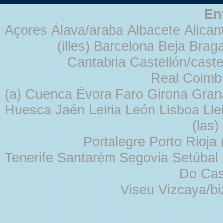
En
Açores Álava/araba Albacete Alicant
(illes) Barcelona Beja Br
Cantabria Castellón/cast
Real Coimb
(a) Cuenca Évora Faro Girona Gra
Huesca Jaén Leiria León Lisboa Lle
(las
Portalegre Porto Rioja
Tenerife Santarém Segovia Setúbal S
Do Cas
Viseu Vizcaya/b