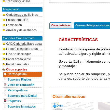
Transfers y vinilos
Maquinaria
Cortadoras y guillotinas
Encuadernación
Laminación
Características
Consumibles y accesorios
Auxiliar y de acabados
Soportes Gran Formato
CARACTERÍSTICAS
CAD/Cartelería Base agua
Combinado de espuma de poliesti
Fotográficos Base agua
adhesivada. Ligero y rígido al m
Fine Art Base agua
Papel ecosolvente
Se corta fácil y nítidamente con
Papel para Látex
y montaje
.
Otros soportes
Se puede doblar sin romperse, pin
Cartón-pluma
carteles, soporte de fotografías 
Soportes Rígidos
Vinilo de rotulación
Reprográficos
Soportes para Digital
Otras alternativas
Etiquetas
Soportes Imantados