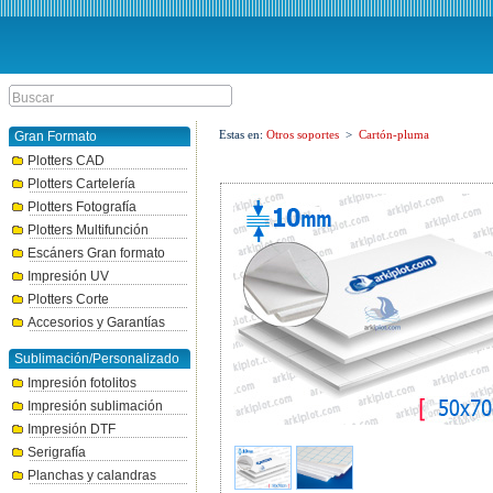
Estas en:
Otros soportes
>
Cartón-pluma
Gran Formato
Plotters CAD
Plotters Cartelería
Plotters Fotografía
Plotters Multifunción
Escáners Gran formato
Impresión UV
Plotters Corte
Accesorios y Garantías
Sublimación/Personalizado
Impresión fotolitos
Impresión sublimación
Impresión DTF
Serigrafía
Planchas y calandras