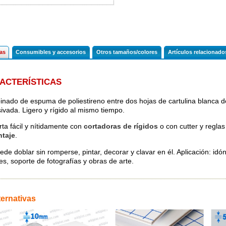
cas
Consumibles y accesorios
Otros tamaños/colores
Artículos relacionado
ACTERÍSTICAS
nado de espuma de poliestireno entre dos hojas de cartulina blanca 
ivada. Ligero y rígido al mismo tiempo.
rta fácil y nítidamente con
cortadoras de rígidos
o con cutter y reglas
ntaje
.
de doblar sin romperse, pintar, decorar y clavar en él. Aplicación: idón
es, soporte de fotografías y obras de arte.
ternativas