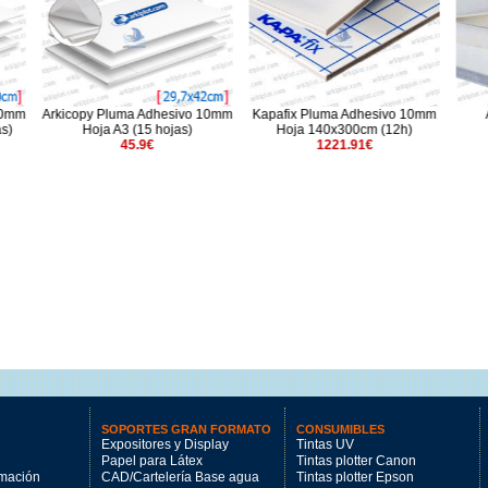
luma Adhesivo 10mm
Kapafix Pluma Adhesivo 10mm
Alumiboard 5mm H
A3 (15 hojas)
Hoja 140x300cm (12h)
70x100cm (25 hoja
45.9€
1221.91€
344.25€
SOPORTES GRAN FORMATO
CONSUMIBLES
Expositores y Display
Tintas UV
Papel para Látex
Tintas plotter Canon
imación
CAD/Cartelería Base agua
Tintas plotter Epson