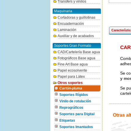
Transfers y vinilos
Maquinaria
Cortadoras y guillotinas
Encuadernación
Laminación
Característi
Auxiliar y de acabados
Soportes Gran Formato
CAR
CAD/Cartelería Base agua
Combi
Fotográficos Base agua
adhes
Fine Art Base agua
Papel ecosolvente
Se co
Papel para Látex
y mo
Otros soportes
Se pue
Cartón-pluma
cartel
Soportes Rígidos
Vinilo de rotulación
Reprográficos
Soportes para Digital
Otras al
Etiquetas
Soportes Imantados