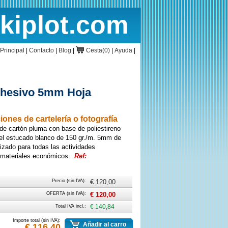
rkiplot.com
cio
Cesta
Principal
|
Contacto
|
Blog
|
Cesta(0)
|
Ayuda
|
dhesivo 5mm Hoja
ones de cartelería o fotografía
e cartón pluma con base de poliestireno
el estucado blanco de 150 gr./m. 5mm de
izado para todas las actividades
n materiales económicos.
Ref:
Precio (sin IVA):
€ 120,00
OFERTA (sin IVA):
€ 120,00
Total IVA incl.:
€ 140,84
Importe total (sin IVA):
Añadir al carro
€ 116,40