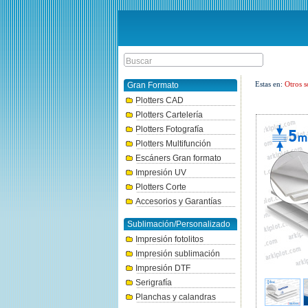
Estas en:
Otros s
Gran Formato
Plotters CAD
Plotters Cartelería
Plotters Fotografía
Plotters Multifunción
Escáners Gran formato
Impresión UV
Plotters Corte
Accesorios y Garantías
Sublimación/Personalizado
Impresión fotolitos
Impresión sublimación
Impresión DTF
Serigrafía
Planchas y calandras