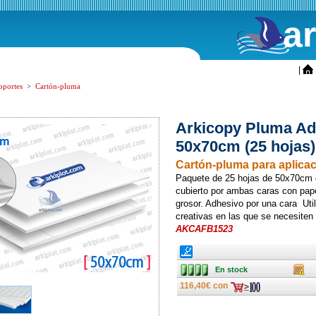
a
ini
|
oportes
>
Cartón-pluma
Arkicopy Pluma A
50x70cm (25 hojas)
Cartón-pluma para aplicaci
Paquete de 25 hojas de 50x70cm d
cubierto por ambas caras con pap
grosor. Adhesivo por una cara Util
creativas en las que se necesite
AKCAFB1523
Ancho
En stock
Caja
En stock
116,40€ con