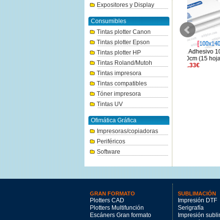
Expositores y Display
Consumibles
Tintas plotter Canon
Tintas plotter Epson
Arkicopy Pluma 5mm Hoja
Arkicopy Pluma Adhesivo 10mm
Arkicopy P
Tintas plotter HP
50x70cm (25 hojas)
Hoja 100x140cm (15 hojas)
Hoja 
Tintas Roland/Mutoh
74€
291.33€
Tintas impresora
Tintas compatibles
Tóner impresora
Tintas UV
Ofimática Gráfica
Impresoras/copiadoras
Periféricos
Software
GRAN FORMATO
SUBLIMACIÓN
Plotters CAD
Impresión DTF
Plotters Multifunción
Serigrafía
Escáners Gran formato
Impresión subl