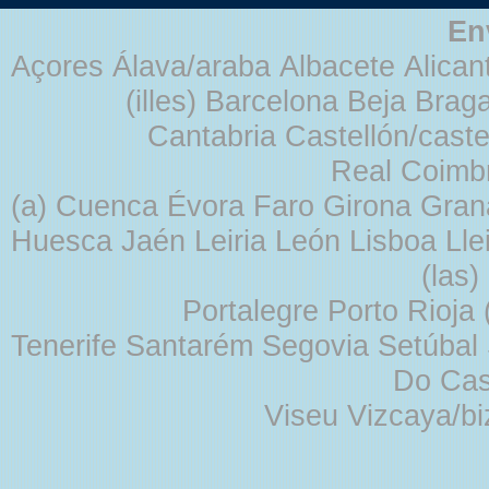
En
Açores Álava/araba Albacete Alicant
(illes) Barcelona Beja Br
Cantabria Castellón/cast
Real Coimb
(a) Cuenca Évora Faro Girona Gra
Huesca Jaén Leiria León Lisboa Lle
(las
Portalegre Porto Rioja
Tenerife Santarém Segovia Setúbal S
Do Cas
Viseu Vizcaya/b