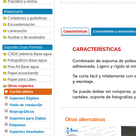
Transfers y vinilos
Maquinaria
Cortadoras y guillotinas
Encuadernación
Laminación
Características
Consumibles y accesorios
Auxiliar y de acabados
Soportes Gran Formato
CARACTERÍSTICAS
CAD/Cartelería Base agua
Combinado de espuma de poliesti
Fotográficos Base agua
adhesivada. Ligero y rígido al m
Fine Art Base agua
Papel ecosolvente
Se corta fácil y nítidamente con
Papel para Látex
y montaje
.
Otros soportes
Se puede doblar sin romperse, pin
Cartón-pluma
carteles, soporte de fotografías 
Soportes Rígidos
Vinilo de rotulación
Reprográficos
Soportes para Digital
Otras alternativas
Etiquetas
Soportes Imantados