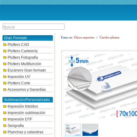
Estas en:
Otros soportes
>
Cartón-pluma
Gran Formato
Plotters CAD
Plotters Cartelería
Plotters Fotografía
Plotters Multifunción
Escáners Gran formato
Impresión UV
Plotters Corte
Accesorios y Garantías
Sublimación/Personalizado
Impresión fotolitos
Impresión sublimación
Impresión DTF
Serigrafía
Planchas y calandras