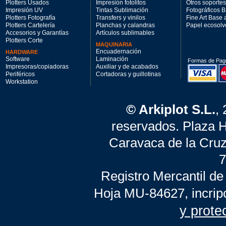
Plotters Usados
Impresión fotolitos
Otros soportes
Impresión UV
Tintas Sublimación
Fotográficos 
Plotters Fotografía
Transfers y vinilos
Fine Art Base
Plotters Cartelería
Planchas y calandras
Papel ecosolv
Accesorios y Garantías
Artículos sublimables
Plotters Corte
MAQUINARIA
Encuadernación
HARDWARE
Software
Laminación
Formas de Pag
Impresoras/copiadoras
Auxiliar y de acabados
Periféricos
Cortadoras y guillotinas
Workstation
© Arkiplot S.L.
,
reservados. Plaza 
Caravaca de la Cruz
7
Registro Mercantil de
Hoja MU-84627, incrip
y prote