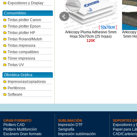
Expositores y Display
Consumibles
Tintas plotter Canon
Tintas plotter Epson
m
Kapaline 3mm Hoja 70x100cm
Arkicopy Pluma Adhesivo 5mm
Arkicopy
Tintas plotter HP
(40h)
Hoja 50x70cm (25 hojas)
5mm Hoj
Tintas Roland/Mutoh
288.65€
120€
Tintas impresora
Tintas compatibles
Tóner impresora
Tintas UV
Ofimática Gráfica
Impresoras/copiadoras
Periféricos
Software
GRAN FORMATO
SUBLIMACIÓN
SOPORTES G
Plotters CAD
Impresión DTF
Expositores y 
Plotters Multifunción
Serigrafía
Papel para Lá
Escáners Gran formato
Impresión sublimación
CAD/Cartelerí