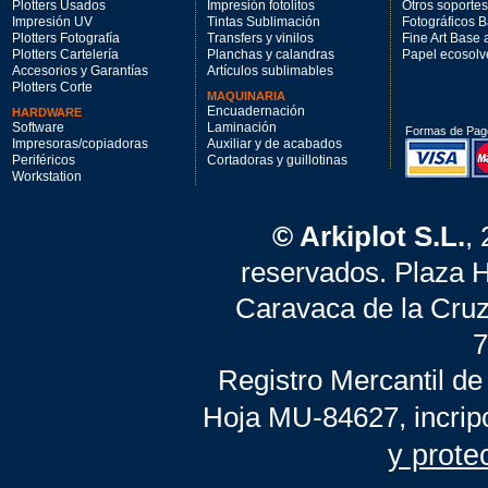
Plotters Usados
Impresión fotolitos
Otros soportes
Impresión UV
Tintas Sublimación
Fotográficos 
Plotters Fotografía
Transfers y vinilos
Fine Art Base
Plotters Cartelería
Planchas y calandras
Papel ecosolv
Accesorios y Garantías
Artículos sublimables
Plotters Corte
MAQUINARIA
Encuadernación
HARDWARE
Software
Laminación
Formas de Pag
Impresoras/copiadoras
Auxiliar y de acabados
Periféricos
Cortadoras y guillotinas
Workstation
© Arkiplot S.L.
,
reservados. Plaza 
Caravaca de la Cruz
7
Registro Mercantil de
Hoja MU-84627, incrip
y prote