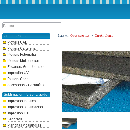
Estas en:
Otros soportes
>
Cartón-pluma
Gran Formato
Plotters CAD
Plotters Cartelería
Plotters Fotografía
Plotters Multifunción
Escáners Gran formato
Impresión UV
Plotters Corte
Accesorios y Garantías
Sublimación/Personalizado
Impresión fotolitos
Impresión sublimación
Impresión DTF
Serigrafía
Planchas y calandras