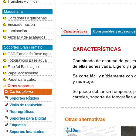
Transfers y vinilos
Maquinaria
Cortadoras y guillotinas
Encuadernación
Laminación
Características
Consumibles y accesorios
Auxiliar y de acabados
Soportes Gran Formato
CARACTERÍSTICAS
CAD/Cartelería Base agua
Combinado de espuma de poliesti
Fotográficos Base agua
de ellas adhesivada. Ligero y rí
Fine Art Base agua
Papel ecosolvente
Se corta fácil y nítidamente con
Papel para Látex
y montaje
.
Otros soportes
Se puede doblar sin romperse, pin
Cartón-pluma
carteles, soporte de fotografías 
Soportes Rígidos
Vinilo de rotulación
Reprográficos
Soportes para Digital
Otras alternativas
Etiquetas
Soportes Imantados