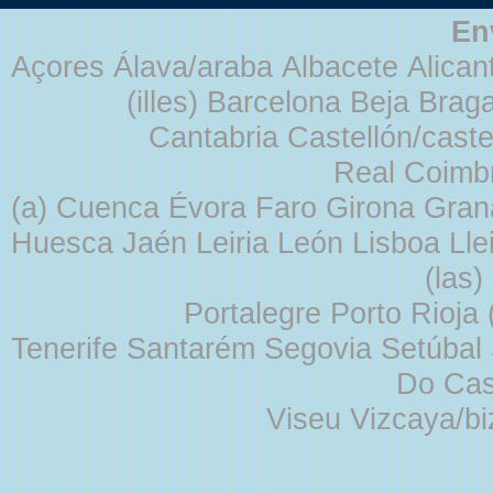
En
Açores Álava/araba Albacete Alicant
(illes) Barcelona Beja Br
Cantabria Castellón/cast
Real Coimb
(a) Cuenca Évora Faro Girona Gra
Huesca Jaén Leiria León Lisboa Lle
(las
Portalegre Porto Rioja
Tenerife Santarém Segovia Setúbal S
Do Cas
Viseu Vizcaya/b