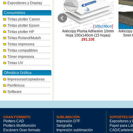
Expositores y Display
Consumibles
Tintas plotter Canon
Tintas plotter Epson
Arkicopy Pluma Negro Adhesivo
Arkicopy Pluma Adhesivo 10mm
Arkicopy
Tintas plotter HP
5mm Hoja 70x100cm (25 hojas)
Hoja 100x140cm (15 hojas)
5mm H
Tintas Roland/Mutoh
238.5€
291.33€
Tintas impresora
Tintas compatibles
Tóner impresora
Tintas UV
Ofimática Gráfica
Impresoras/copiadoras
Periféricos
Software
GRAN FORMATO
SUBLIMACIÓN
SOPORTES G
Plotters CAD
Impresión DTF
Expositores y 
Plotters Multifunción
Serigrafía
Papel para Lá
Escáners Gran formato
Impresión sublimación
CAD/Cartelerí