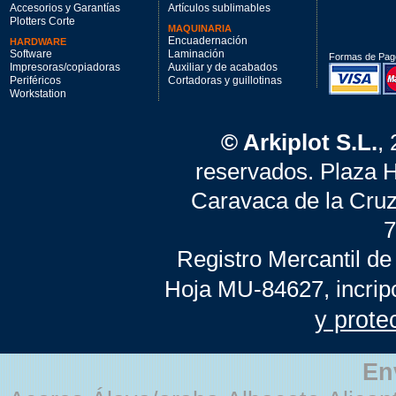
Accesorios y Garantías
Artículos sublimables
Plotters Corte
MAQUINARIA
Encuadernación
HARDWARE
Software
Laminación
Formas de Pag
Impresoras/copiadoras
Auxiliar y de acabados
Periféricos
Cortadoras y guillotinas
Workstation
© Arkiplot S.L.
,
reservados. Plaza 
Caravaca de la Cruz
7
Registro Mercantil de
Hoja MU-84627, incrip
y prote
En