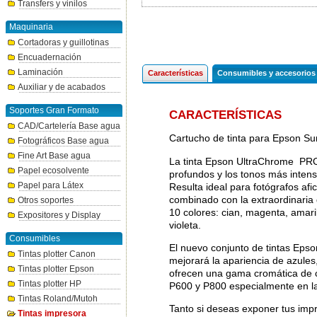
Transfers y vinilos
Maquinaria
Cortadoras y guillotinas
Encuadernación
Laminación
Características
Consumibles y accesorios
Auxiliar y de acabados
Soportes Gran Formato
CARACTERÍSTICAS
CAD/Cartelería Base agua
Cartucho de tinta para Epson S
Fotográficos Base agua
Fine Art Base agua
La tinta Epson UltraChrome PRO
Papel ecosolvente
profundos y los tonos más inten
Papel para Látex
Resulta ideal para fotógrafos afi
combinado con la extraordinaria d
Otros soportes
10 colores: cian, magenta, amaril
Expositores y Display
violeta.
Consumibles
El nuevo conjunto de tintas Ep
Tintas plotter Canon
mejorará la apariencia de azules
Tintas plotter Epson
ofrecen una gama cromática de c
Tintas plotter HP
P600 y P800 especialmente en la
Tintas Roland/Mutoh
Tanto si deseas exponer tus impr
Tintas impresora