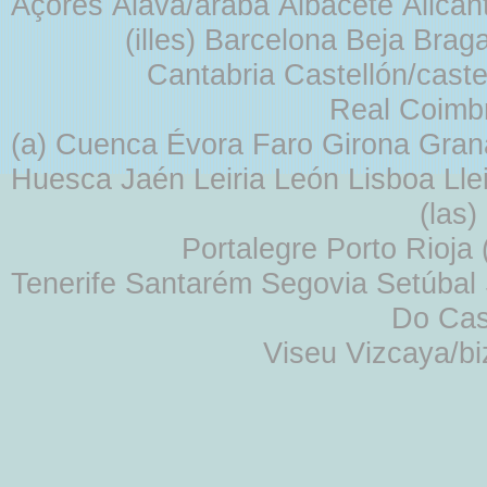
Açores Álava/araba Albacete Alicant
(illes) Barcelona Beja Br
Cantabria Castellón/cast
Real Coimb
(a) Cuenca Évora Faro Girona Gra
Huesca Jaén Leiria León Lisboa Lle
(las
Portalegre Porto Rioja
Tenerife Santarém Segovia Setúbal S
Do Cas
Viseu Vizcaya/b