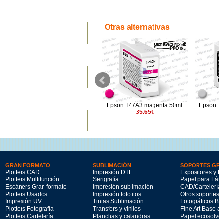
Otras alternativas
Epson T1597 rojo 17ml.
Epson T47A3 magenta 50ml.
Epson T
19.22€
35.65€
GRAN FORMATO
SUBLIMACIÓN
SOPORTES G
Plotters CAD
Impresión DTF
Expositores y 
Plotters Multifunción
Serigrafía
Papel para Lá
Escáners Gran formato
Impresión sublimación
CAD/Cartelerí
Plotters Usados
Impresión fotolitos
Otros soportes
Impresión UV
Tintas Sublimación
Fotográficos 
Plotters Fotografía
Transfers y vinilos
Fine Art Base
Plotters Cartelería
Planchas y calandras
Papel ecosolv