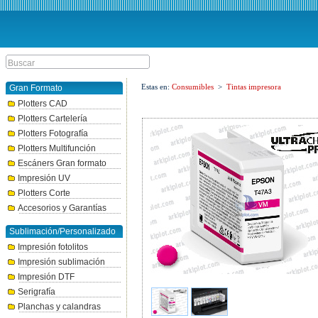
Estas en:
Consumibles
>
Tintas impresora
Gran Formato
Plotters CAD
Plotters Cartelería
Plotters Fotografía
Plotters Multifunción
Escáners Gran formato
Impresión UV
Plotters Corte
Accesorios y Garantías
Sublimación/Personalizado
Impresión fotolitos
Impresión sublimación
Impresión DTF
Serigrafía
Planchas y calandras