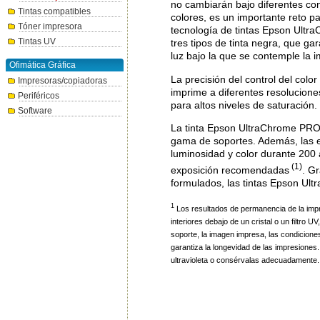
no cambiarán bajo diferentes con
Tintas compatibles
colores, es un importante reto p
Tóner impresora
tecnología de tintas Epson Ultr
Tintas UV
tres tipos de tinta negra, que g
luz bajo la que se contemple la i
Ofimática Gráfica
La precisión del control del col
Impresoras/copiadoras
imprime a diferentes resolucione
Periféricos
para altos niveles de saturación.
Software
La tinta Epson UltraChrome PRO1
gama de soportes. Además, las exc
luminosidad y color durante 200
(1)
exposición recomendadas
. G
formulados, las tintas Epson Ul
1
Los resultados de permanencia de la imp
interiores debajo de un cristal o un filtro 
soporte, la imagen impresa, las condicione
garantiza la longevidad de las impresiones.
ultravioleta o consérvalas adecuadamente.