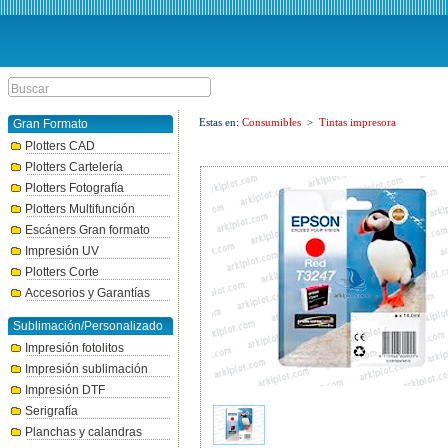
Estas en:
Consumibles
>
Tintas impresora
Gran Formato
Plotters CAD
Plotters Cartelería
Plotters Fotografía
Plotters Multifunción
Escáners Gran formato
Impresión UV
Plotters Corte
Accesorios y Garantías
Sublimación/Personalizado
Impresión fotolitos
Impresión sublimación
Impresión DTF
Serigrafía
Planchas y calandras