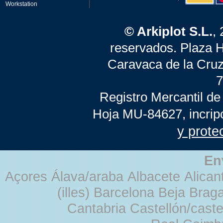
Workstation
© Arkiplot S.L.
,
reservados. Plaza 
Caravaca de la Cruz
7
Registro Mercantil de
Hoja MU-84627, incrip
y prote
En
Açores Álava/araba Albacete Alicant
(illes) Barcelona Beja Br
Cantabria Castellón/cast