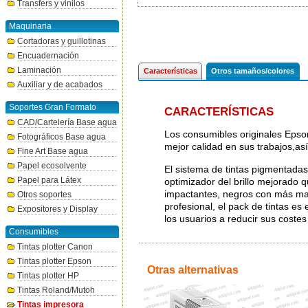
Transfers y vinilos
Maquinaria
Cortadoras y guillotinas
Encuadernación
Laminación
Características
Otros tamaños/colores
Auxiliar y de acabados
Soportes Gran Formato
CARACTERÍSTICAS
CAD/Cartelería Base agua
Los consumibles originales Epso
Fotográficos Base agua
mejor calidad en sus trabajos,as
Fine Art Base agua
Papel ecosolvente
El sistema de tintas pigmentada
Papel para Látex
optimizador del brillo mejorado q
impactantes, negros con más mat
Otros soportes
profesional, el pack de tintas e
Expositores y Display
los usuarios a reducir sus costes
Consumibles
Tintas plotter Canon
Tintas plotter Epson
Otras alternativas
Tintas plotter HP
Tintas Roland/Mutoh
Tintas impresora