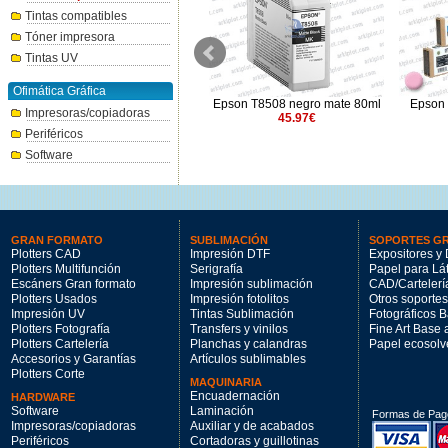
Tintas compatibles
Tóner impresora
Tintas UV
Ofimática Gráfica
Epson T8509 gris claro 80ml
Epson T8508 negro mate 80ml
Epson 
Impresoras/copiadoras
45.97€
45.97€
Periféricos
Software
GRAN FORMATO
SUBLIMACIÓN
SOPORTES G
Plotters CAD
Impresión DTF
Expositores y 
Plotters Multifunción
Serigrafía
Papel para Lá
Escáners Gran formato
Impresión sublimación
CAD/Cartelerí
Plotters Usados
Impresión fotolitos
Otros soportes
Impresión UV
Tintas Sublimación
Fotográficos 
Plotters Fotografía
Transfers y vinilos
Fine Art Base
Plotters Cartelería
Planchas y calandras
Papel ecosolv
Accesorios y Garantías
Artículos sublimables
Plotters Corte
MAQUINARIA
Encuadernación
HARDWARE
Software
Laminación
Formas de Pag
Impresoras/copiadoras
Auxiliar y de acabados
Periféricos
Cortadoras y guillotinas