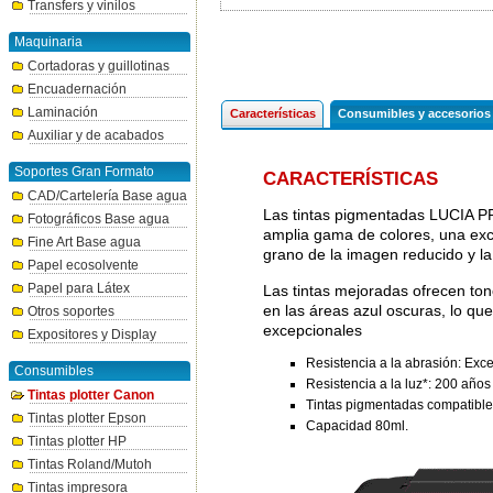
Transfers y vinilos
Maquinaria
Cortadoras y guillotinas
Encuadernación
Laminación
Características
Consumibles y accesorios
Auxiliar y de acabados
Soportes Gran Formato
CARACTERÍSTICAS
CAD/Cartelería Base agua
Las tintas pigmentadas LUCIA P
Fotográficos Base agua
amplia gama de colores, una exce
Fine Art Base agua
grano de la imagen reducido y la
Papel ecosolvente
Papel para Látex
Las tintas mejoradas ofrecen to
en las áreas azul oscuras, lo qu
Otros soportes
excepcionales
Expositores y Display
Resistencia a la abrasión: Exce
Consumibles
Resistencia a la luz*: 200 años
Tintas plotter Canon
Tintas pigmentadas compatibl
Tintas plotter Epson
Capacidad 80ml.
Tintas plotter HP
Tintas Roland/Mutoh
Tintas impresora