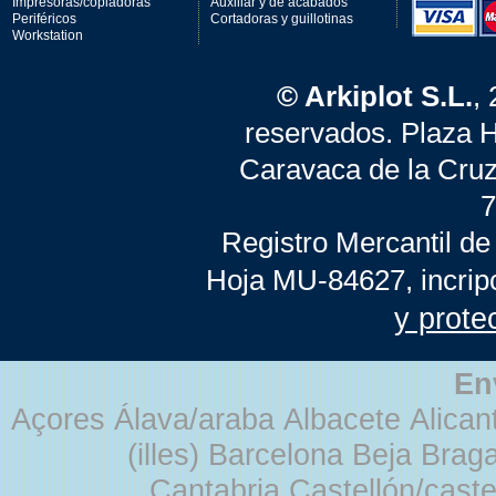
Impresoras/copiadoras
Auxiliar y de acabados
Periféricos
Cortadoras y guillotinas
Workstation
© Arkiplot S.L.
,
reservados. Plaza 
Caravaca de la Cruz
7
Registro Mercantil de
Hoja MU-84627, incrip
y prote
En
Açores Álava/araba Albacete Alicant
(illes) Barcelona Beja Br
Cantabria Castellón/cast