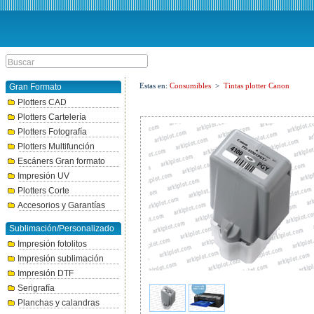
Estas en:
Consumibles
>
Tintas plotter Canon
Gran Formato
Plotters CAD
Plotters Cartelería
Plotters Fotografía
Plotters Multifunción
Escáners Gran formato
Impresión UV
Plotters Corte
Accesorios y Garantías
Sublimación/Personalizado
Impresión fotolitos
Impresión sublimación
Impresión DTF
Serigrafía
Planchas y calandras