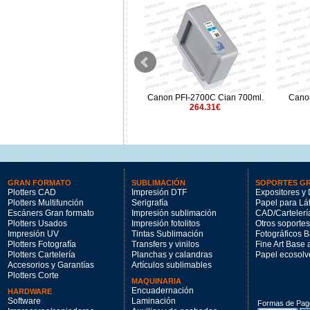
Canon PFI-2700R Rojo 700ml.
Canon PFI-2700C Cian 700ml.
Canon
264.31€
264.31€
GRAN FORMATO
SUBLIMACIÓN
SOPORTES G
Plotters CAD
Impresión DTF
Expositores y 
Plotters Multifunción
Serigrafía
Papel para Lá
Escáners Gran formato
Impresión sublimación
CAD/Cartelerí
Plotters Usados
Impresión fotolitos
Otros soportes
Impresión UV
Tintas Sublimación
Fotográficos 
Plotters Fotografía
Transfers y vinilos
Fine Art Base
Plotters Cartelería
Planchas y calandras
Papel ecosolv
Accesorios y Garantías
Artículos sublimables
Plotters Corte
MAQUINARIA
Encuadernación
HARDWARE
Software
Laminación
Formas de Pag