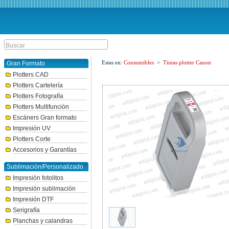
Estas en:
Consumibles
>
Tintas plotter Canon
Gran Formato
Plotters CAD
Plotters Cartelería
Plotters Fotografía
Plotters Multifunción
Escáners Gran formato
Impresión UV
Plotters Corte
Accesorios y Garantías
Sublimación/Personalizado
Impresión fotolitos
Impresión sublimación
Impresión DTF
Serigrafía
Planchas y calandras