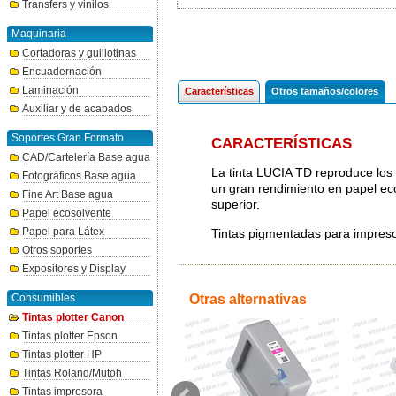
Transfers y vinilos
Maquinaria
Cortadoras y guillotinas
Encuadernación
Laminación
Características
Otros tamaños/colores
Auxiliar y de acabados
Soportes Gran Formato
CARACTERÍSTICAS
CAD/Cartelería Base agua
La tinta LUCIA TD reproduce los 
Fotográficos Base agua
un gran rendimiento en papel ec
Fine Art Base agua
superior.
Papel ecosolvente
Papel para Látex
Tintas pigmentadas para impre
Otros soportes
Expositores y Display
Consumibles
Otras alternativas
Tintas plotter Canon
Tintas plotter Epson
Tintas plotter HP
Tintas Roland/Mutoh
Tintas impresora