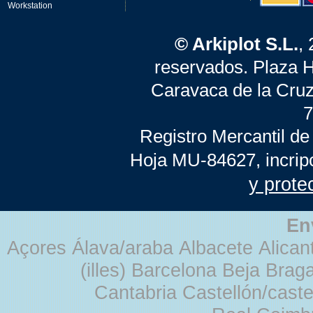
Workstation
© Arkiplot S.L.
,
reservados. Plaza 
Caravaca de la Cruz
7
Registro Mercantil de
Hoja MU-84627, incrip
y prote
En
Açores Álava/araba Albacete Alicant
(illes) Barcelona Beja Br
Cantabria Castellón/cast