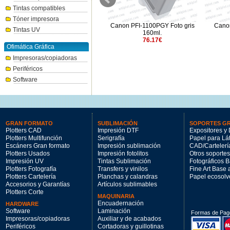
Tintas compatibles
Tóner impresora
Canon PFI-3300C cian 330ml.
Canon PFI-1100PGY Foto gris
Canon
Tintas UV
144.47€
160ml.
76.17€
Ofimática Gráfica
Impresoras/copiadoras
Periféricos
Software
GRAN FORMATO
SUBLIMACIÓN
SOPORTES G
Plotters CAD
Impresión DTF
Expositores y 
Plotters Multifunción
Serigrafía
Papel para Lá
Escáners Gran formato
Impresión sublimación
CAD/Cartelerí
Plotters Usados
Impresión fotolitos
Otros soportes
Impresión UV
Tintas Sublimación
Fotográficos 
Plotters Fotografía
Transfers y vinilos
Fine Art Base
Plotters Cartelería
Planchas y calandras
Papel ecosolv
Accesorios y Garantías
Artículos sublimables
Plotters Corte
MAQUINARIA
Encuadernación
HARDWARE
Software
Laminación
Formas de Pag
Impresoras/copiadoras
Auxiliar y de acabados
Periféricos
Cortadoras y guillotinas