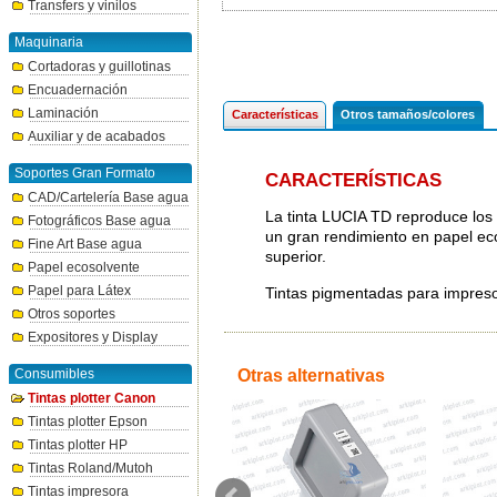
Transfers y vinilos
Maquinaria
Cortadoras y guillotinas
Encuadernación
Laminación
Características
Otros tamaños/colores
Auxiliar y de acabados
Soportes Gran Formato
CARACTERÍSTICAS
CAD/Cartelería Base agua
La tinta LUCIA TD reproduce los 
Fotográficos Base agua
un gran rendimiento en papel ec
Fine Art Base agua
superior.
Papel ecosolvente
Papel para Látex
Tintas pigmentadas para impre
Otros soportes
Expositores y Display
Consumibles
Otras alternativas
Tintas plotter Canon
Tintas plotter Epson
Tintas plotter HP
Tintas Roland/Mutoh
Tintas impresora