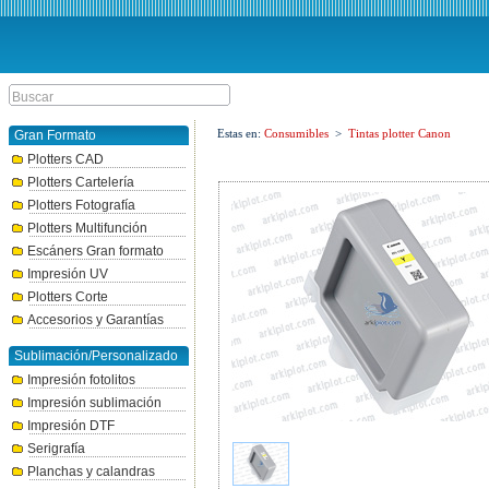
Estas en:
Consumibles
>
Tintas plotter Canon
Gran Formato
Plotters CAD
Plotters Cartelería
Plotters Fotografía
Plotters Multifunción
Escáners Gran formato
Impresión UV
Plotters Corte
Accesorios y Garantías
Sublimación/Personalizado
Impresión fotolitos
Impresión sublimación
Impresión DTF
Serigrafía
Planchas y calandras