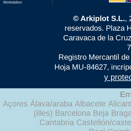
Workstation
© Arkiplot S.L.
,
reservados. Plaza 
Caravaca de la Cruz
7
Registro Mercantil de
Hoja MU-84627, incrip
y prote
En
Açores Álava/araba Albacete Alicant
(illes) Barcelona Beja Br
Cantabria Castellón/cast