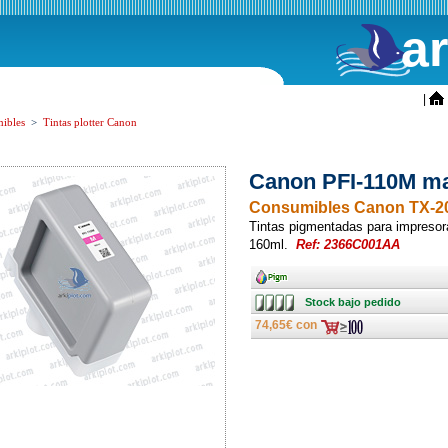
a
ini
|
ibles
>
Tintas plotter Canon
Canon PFI-110M ma
Consumibles Canon TX-20
Tintas pigmentadas para impreso
160ml.
Ref: 2366C001AA
Ancho
Stock
Stock bajo pedido
bajo
pedido
74,65€ con