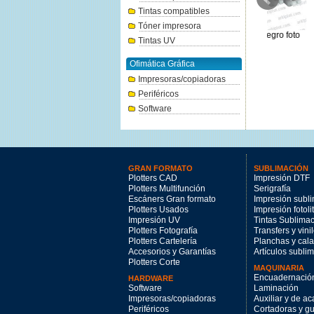
Tintas compatibles
Tóner impresora
Canon PFI-2100Gy Gris 160ml.
Canon PFI-107BK negro foto
Canon PFI-
Tintas UV
76.17€
130ml.
74.21€
Ofimática Gráfica
Impresoras/copiadoras
Periféricos
Software
GRAN FORMATO
SUBLIMACIÓN
Plotters CAD
Impresión DTF
Plotters Multifunción
Serigrafía
Escáners Gran formato
Impresión subl
Plotters Usados
Impresión fotoli
Impresión UV
Tintas Sublima
Plotters Fotografía
Transfers y vini
Plotters Cartelería
Planchas y cal
Accesorios y Garantías
Artículos subli
Plotters Corte
MAQUINARIA
Encuadernació
HARDWARE
Software
Laminación
Impresoras/copiadoras
Auxiliar y de a
Periféricos
Cortadoras y gui