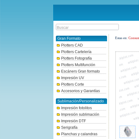
Estas en:
Consum
Gran Formato
Plotters CAD
Plotters Cartelería
Plotters Fotografía
Plotters Multifunción
Escáners Gran formato
Impresión UV
Plotters Corte
Accesorios y Garantías
Sublimación/Personalizado
Impresión fotolitos
Impresión sublimación
Impresión DTF
Serigrafía
Planchas y calandras