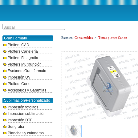
Estas en:
Consumibles
>
Tintas plotter Canon
Gran Formato
Plotters CAD
Plotters Cartelería
Plotters Fotografía
Plotters Multifunción
Escáners Gran formato
Impresión UV
Plotters Corte
Accesorios y Garantías
Sublimación/Personalizado
Impresión fotolitos
Impresión sublimación
Impresión DTF
Serigrafía
Planchas y calandras