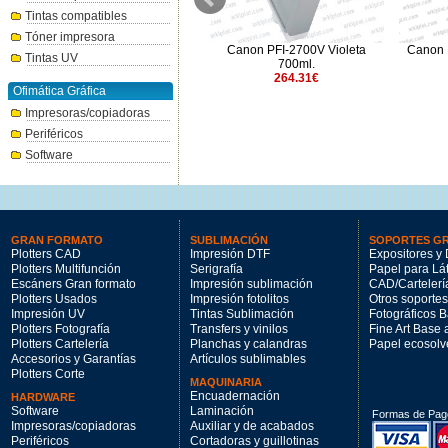
Tintas compatibles
Tóner impresora
Canon PFI-2700FP Rosa
Canon PFI-2700V Violeta
Canon 
Tintas UV
fluorescente 700ml.
700ml.
264.31€
264.31€
Ofimática Gráfica
Impresoras/copiadoras
Periféricos
Software
GRAN FORMATO
SUBLIMACIÓN
SOPORTES G
Plotters CAD
Impresión DTF
Expositores y 
Plotters Multifunción
Serigrafía
Papel para Lá
Escáners Gran formato
Impresión sublimación
CAD/Cartelerí
Plotters Usados
Impresión fotolitos
Otros soportes
Impresión UV
Tintas Sublimación
Fotográficos 
Plotters Fotografía
Transfers y vinilos
Fine Art Base
Plotters Cartelería
Planchas y calandras
Papel ecosolv
Accesorios y Garantías
Artículos sublimables
Plotters Corte
MAQUINARIA
Encuadernación
HARDWARE
Software
Laminación
Formas de Pag
Impresoras/copiadoras
Auxiliar y de acabados
Periféricos
Cortadoras y guillotinas