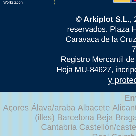
Workstation
© Arkiplot S.L.
,
reservados. Plaza 
Caravaca de la Cruz
7
Registro Mercantil de
Hoja MU-84627, incrip
y prote
En
Açores Álava/araba Albacete Alicant
(illes) Barcelona Beja Br
Cantabria Castellón/cast