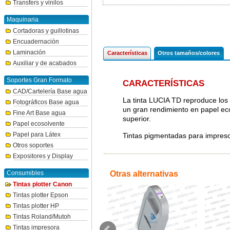
Transfers y vinilos
Maquinaria
Cortadoras y guillotinas
Encuadernación
Laminación
Características
Otros tamaños/colores
Auxiliar y de acabados
Soportes Gran Formato
CARACTERÍSTICAS
CAD/Cartelería Base agua
La tinta LUCIA TD reproduce los 
Fotográficos Base agua
un gran rendimiento en papel ec
Fine Art Base agua
superior.
Papel ecosolvente
Papel para Látex
Tintas pigmentadas para impre
Otros soportes
Expositores y Display
Consumibles
Otras alternativas
Tintas plotter Canon
Tintas plotter Epson
Tintas plotter HP
Tintas Roland/Mutoh
Tintas impresora