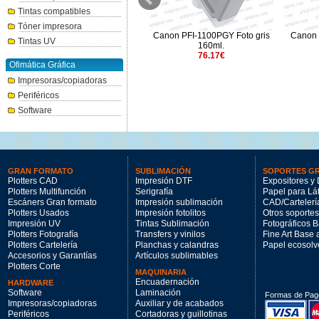
Tintas compatibles
Tóner impresora
.
Canon PFI-1700Y amarillo
Canon PFI-1100PGY Foto gris
Canon 
Tintas UV
700ml.
160ml.
264.31€
76.17€
Ofimática Gráfica
Impresoras/copiadoras
Periféricos
Software
GRAN FORMATO
SUBLIMACIÓN
SOPORTES G
Plotters CAD
Impresión DTF
Expositores y 
Plotters Multifunción
Serigrafía
Papel para Lá
Escáners Gran formato
Impresión sublimación
CAD/Cartelerí
Plotters Usados
Impresión fotolitos
Otros soportes
Impresión UV
Tintas Sublimación
Fotográficos 
Plotters Fotografía
Transfers y vinilos
Fine Art Base
Plotters Cartelería
Planchas y calandras
Papel ecosolv
Accesorios y Garantías
Artículos sublimables
Plotters Corte
MAQUINARIA
Encuadernación
HARDWARE
Software
Laminación
Formas de Pag
Impresoras/copiadoras
Auxiliar y de acabados
Periféricos
Cortadoras y guillotinas