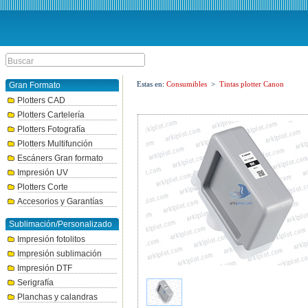
Estas en:
Consumibles
>
Tintas plotter Canon
Gran Formato
Plotters CAD
Plotters Cartelería
Plotters Fotografía
Plotters Multifunción
Escáners Gran formato
Impresión UV
Plotters Corte
Accesorios y Garantías
Sublimación/Personalizado
Impresión fotolitos
Impresión sublimación
Impresión DTF
Serigrafía
Planchas y calandras