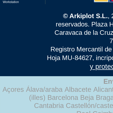
Workstation
© Arkiplot S.L.
,
reservados. Plaza 
Caravaca de la Cruz
7
Registro Mercantil de
Hoja MU-84627, incrip
y prote
En
Açores Álava/araba Albacete Alicant
(illes) Barcelona Beja Br
Cantabria Castellón/cast