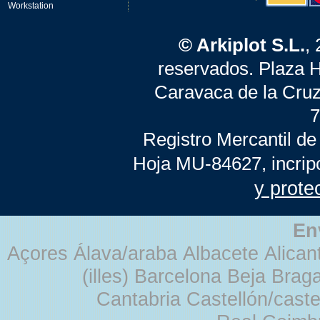
Workstation
© Arkiplot S.L.
,
reservados. Plaza 
Caravaca de la Cruz
7
Registro Mercantil de
Hoja MU-84627, incrip
y prote
En
Açores Álava/araba Albacete Alicant
(illes) Barcelona Beja Br
Cantabria Castellón/cast