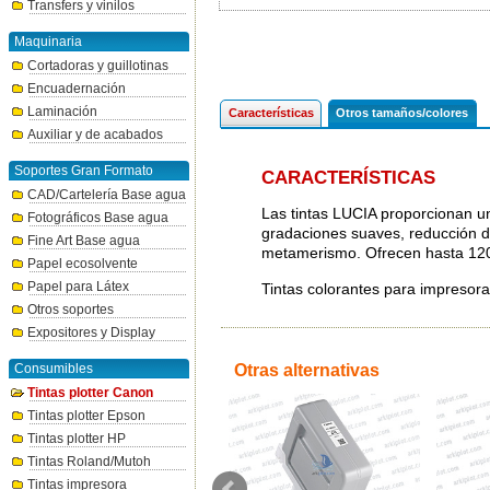
Transfers y vinilos
Maquinaria
Cortadoras y guillotinas
Encuadernación
Laminación
Características
Otros tamaños/colores
Auxiliar y de acabados
Soportes Gran Formato
CARACTERÍSTICAS
CAD/Cartelería Base agua
Las tintas LUCIA proporcionan u
Fotográficos Base agua
gradaciones suaves, reducción d
Fine Art Base agua
metamerismo. Ofrecen hasta 120 a
Papel ecosolvente
Papel para Látex
Tintas colorantes para impreso
Otros soportes
Expositores y Display
Consumibles
Otras alternativas
Tintas plotter Canon
Tintas plotter Epson
Tintas plotter HP
Tintas Roland/Mutoh
Tintas impresora