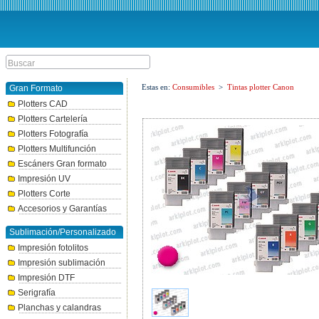
Estas en:
Consumibles
>
Tintas plotter Canon
Gran Formato
Plotters CAD
Plotters Cartelería
Plotters Fotografía
Plotters Multifunción
Escáners Gran formato
Impresión UV
Plotters Corte
Accesorios y Garantías
Sublimación/Personalizado
Impresión fotolitos
Impresión sublimación
Impresión DTF
Serigrafía
Planchas y calandras