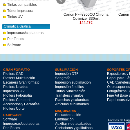
Tintas compatibles
Tóner impresora
Canon PFI-711M magenta
Canon PFI-3300CO Chroma
Canon 
Tintas UV
700ml.
Optimizer 330ml.
264.31€
144.47€
Ofimática Gráfica
Impresoras/copiadoras
Periféricos
Software
GRAN FORMATO
SUBLIMACIÓN
SOPORTES G
Plotters CAD
Impresión DTF
Expositores y 
Plotters Multifunción
Serigrafía
Papel para Lá
Escáners Gran formato
Impresión sublimación
CAD/Cartelerí
Plotters Usados
Impresión fotolitos
Otros soportes
Impresión UV
Tintas Sublimación
Fotográficos 
Plotters Fotografía
Transfers y vinilos
Fine Art Base
Plotters Cartelería
Planchas y calandras
Papel ecosolv
Accesorios y Garantías
Artículos sublimables
Plotters Corte
MAQUINARIA
Encuadernación
HARDWARE
Software
Laminación
Formas de Pag
Impresoras/copiadoras
Auxiliar y de acabados
Periféricos
Cortadoras y guillotinas