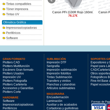
Tintas compatibles
Tóner impresora
Canon PFI-3700PC photo cian
Canon PFI-1100R Rojo 160ml.
Canon P
Tintas UV
700ml.
76.17€
264.31€
Ofimática Gráfica
Impresoras/copiadoras
Periféricos
Software
GRAN FORMATO
SUBLIMACIÓN
SOPORTES G
Plotters CAD
Impresión DTF
Expositores y 
Plotters Multifunción
Serigrafía
Papel para Lá
Escáners Gran formato
Impresión sublimación
CAD/Cartelerí
Plotters Usados
Impresión fotolitos
Otros soportes
Impresión UV
Tintas Sublimación
Fotográficos 
Plotters Fotografía
Transfers y vinilos
Fine Art Base
Plotters Cartelería
Planchas y calandras
Papel ecosolv
Accesorios y Garantías
Artículos sublimables
Plotters Corte
MAQUINARIA
Encuadernación
HARDWARE
Software
Laminación
Formas de Pag
Impresoras/copiadoras
Auxiliar y de acabados
Periféricos
Cortadoras y guillotinas