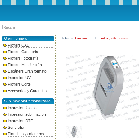
Estas en:
Consumibles
>
Tintas plotter Canon
Gran Formato
Plotters CAD
Plotters Cartelería
Plotters Fotografía
Plotters Multifunción
Escáners Gran formato
Impresión UV
Plotters Corte
Accesorios y Garantías
Sublimación/Personalizado
Impresión fotolitos
Impresión sublimación
Impresión DTF
Serigrafía
Planchas y calandras