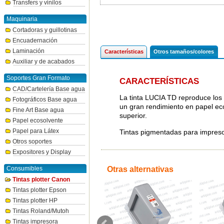
Transfers y vinilos
Maquinaria
Cortadoras y guillotinas
Encuadernación
Laminación
Características
Otros tamaños/colores
Auxiliar y de acabados
Soportes Gran Formato
CARACTERÍSTICAS
CAD/Cartelería Base agua
La tinta LUCIA TD reproduce los 
Fotográficos Base agua
un gran rendimiento en papel ec
Fine Art Base agua
superior.
Papel ecosolvente
Papel para Látex
Tintas pigmentadas para impre
Otros soportes
Expositores y Display
Consumibles
Otras alternativas
Tintas plotter Canon
Tintas plotter Epson
Tintas plotter HP
Tintas Roland/Mutoh
Tintas impresora