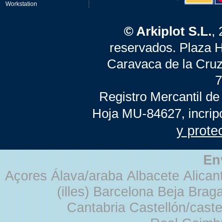
Workstation
© Arkiplot S.L.
,
reservados. Plaza 
Caravaca de la Cruz
7
Registro Mercantil de
Hoja MU-84627, incrip
y prote
En
Açores Álava/araba Albacete Alicant
(illes) Barcelona Beja Br
Cantabria Castellón/cast