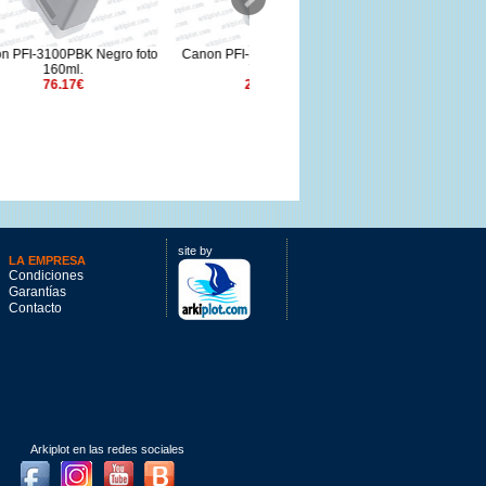
ro foto
Canon PFI-3700PGY foto gris
Canon PFI-2100M Magenta
700ml.
160ml.
264.31€
76.17€
site by
LA EMPRESA
Condiciones
Garantías
Contacto
Arkiplot en las redes sociales
Facebook
Instagram
Youtube
Blog