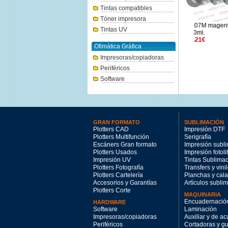
Tintas compatibles
Tóner impresora
Canon PFI-310BK negro 330ml.
Canon PFI-107M magenta
Canon PFI
Tintas UV
144.47€
130ml.
74.21€
Ofimática Gráfica
Impresoras/copiadoras
Periféricos
Software
GRAN FORMATO
SUBLIMACIÓN
Plotters CAD
Impresión DTF
Plotters Multifunción
Serigrafía
Escáners Gran formato
Impresión subl
Plotters Usados
Impresión fotoli
Impresión UV
Tintas Sublima
Plotters Fotografía
Transfers y vini
Plotters Cartelería
Planchas y cal
Accesorios y Garantías
Artículos subli
Plotters Corte
MAQUINARIA
Encuadernació
HARDWARE
Software
Laminación
Impresoras/copiadoras
Auxiliar y de a
Periféricos
Cortadoras y gui