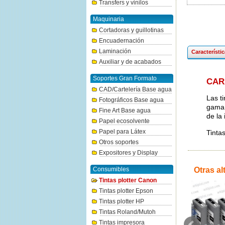
Transfers y vinilos
Maquinaria
Cortadoras y guillotinas
Encuadernación
Laminación
Característi
Auxiliar y de acabados
Soportes Gran Formato
CAR
CAD/Cartelería Base agua
Las t
Fotográficos Base agua
gama 
Fine Art Base agua
de la
Papel ecosolvente
Papel para Látex
Tinta
Otros soportes
Expositores y Display
Consumibles
Otras al
Tintas plotter Canon
Tintas plotter Epson
Tintas plotter HP
Tintas Roland/Mutoh
Tintas impresora