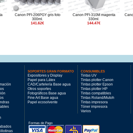
-206PGY gris foto
Canon PFI-310M magenta
Canon PFI-3100PBK Neg
300ml.
330ml.
160ml.
141.62€
144.47€
76.17€
SOPORTES GRAN FORMATO
CONSUMIBLES
Expositores y Display
Tintas UV
Papel para Látex
Tintas plotter Canon
imación
CAD/Cartelería Base agua
Tintas plotter Epson
tos
Otros soportes
Tintas plotter HP
ción
Fotográficos Base agua
Tintas compatibles
los
Fine Art Base agua
Tintas Roland/Mutoh
andras
Papel ecosolvente
Tintas impresora
mables
Tóner impresora
Varios
n
Formas de Pago
cabados
llotinas