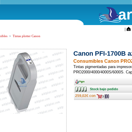
a
ini
|
ibles
>
Tintas plotter Canon
Canon PFI-1700B a
Consumibles Canon PRO2
Tintas pigmentadas para impreso
PRO2000/4000/4000S/6000S. Cap
Ancho
Stock
Stock bajo pedido
bajo
pedido
259,02€ con