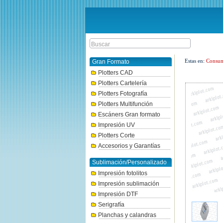
Estas en:
Consum
Gran Formato
Plotters CAD
Plotters Cartelería
Plotters Fotografía
Plotters Multifunción
Escáners Gran formato
Impresión UV
Plotters Corte
Accesorios y Garantías
Sublimación/Personalizado
Impresión fotolitos
Impresión sublimación
Impresión DTF
Serigrafía
Planchas y calandras