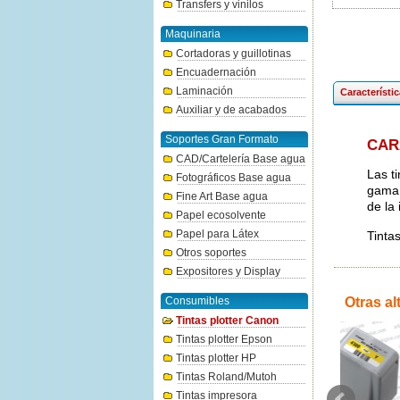
Transfers y vinilos
Maquinaria
Cortadoras y guillotinas
Encuadernación
Laminación
Característi
Auxiliar y de acabados
Soportes Gran Formato
CAR
CAD/Cartelería Base agua
Las t
Fotográficos Base agua
gama 
Fine Art Base agua
de la
Papel ecosolvente
Papel para Látex
Tinta
Otros soportes
Expositores y Display
Consumibles
Otras al
Tintas plotter Canon
Tintas plotter Epson
Tintas plotter HP
Tintas Roland/Mutoh
Tintas impresora