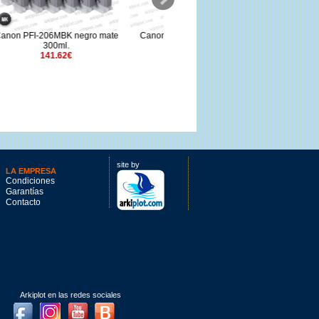
ro mate
Canon PFI-2700O Naranja
Canon PF-04 Cabezal
700ml.
351.54€
264.31€
site by
LA EMPRESA
Condiciones
Garantías
Contacto
Arkiplot en las redes sociales
Facebook
Instagram
Youtube
Blog