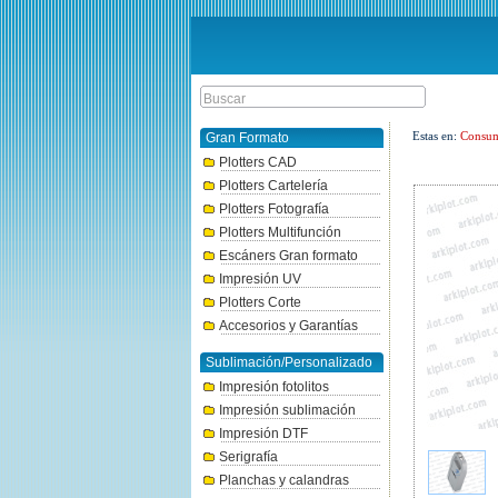
Estas en:
Consum
Gran Formato
Plotters CAD
Plotters Cartelería
Plotters Fotografía
Plotters Multifunción
Escáners Gran formato
Impresión UV
Plotters Corte
Accesorios y Garantías
Sublimación/Personalizado
Impresión fotolitos
Impresión sublimación
Impresión DTF
Serigrafía
Planchas y calandras