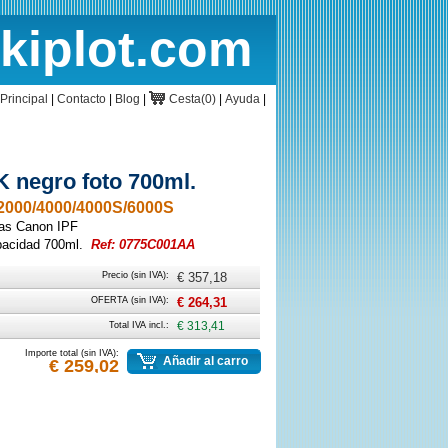
rkiplot.com
cio
Cesta
Principal
|
Contacto
|
Blog
|
Cesta(0)
|
Ayuda
|
 negro foto 700ml.
000/4000/4000S/6000S
ras Canon IPF
acidad 700ml.
Ref: 0775C001AA
Precio (sin IVA):
€ 357,18
OFERTA (sin IVA):
€ 264,31
Total IVA incl.:
€ 313,41
Importe total (sin IVA):
Añadir al carro
€ 259,02