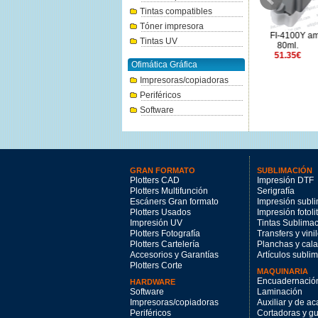
Tintas compatibles
Tóner impresora
Canon MC-10 Cartucho
Canon PFI-4100Y amarillo
Canon PF
Tintas UV
Mantenimiento
80ml.
59.28€
51.35€
Ofimática Gráfica
Impresoras/copiadoras
Periféricos
Software
GRAN FORMATO
SUBLIMACIÓN
Plotters CAD
Impresión DTF
Plotters Multifunción
Serigrafía
Escáners Gran formato
Impresión subl
Plotters Usados
Impresión fotoli
Impresión UV
Tintas Sublima
Plotters Fotografía
Transfers y vini
Plotters Cartelería
Planchas y cal
Accesorios y Garantías
Artículos subli
Plotters Corte
MAQUINARIA
Encuadernació
HARDWARE
Software
Laminación
Impresoras/copiadoras
Auxiliar y de a
Periféricos
Cortadoras y gui