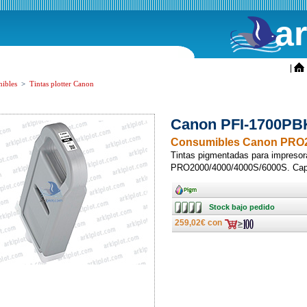
a
ini
|
ibles
>
Tintas plotter Canon
Canon PFI-1700PBK
Consumibles Canon PRO2
Tintas pigmentadas para impreso
PRO2000/4000/4000S/6000S. Cap
Ancho
Stock
Stock bajo pedido
bajo
pedido
259,02€ con