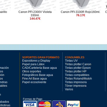
I-2300V Violeta
Canon PFI-3100R Rojo160ml.
Canon PFI-206MBK neg
330ml.
76.17€
300ml.
144.47€
141.62€
SOPORTES GRAN FORMATO
CONSUMIBLES
Expositores y Display
Tintas UV
Papel para Látex
Tintas plotter Canon
imación
CAD/Cartelería Base agua
Tintas plotter Epson
tos
Otros soportes
Tintas plotter HP
ción
Fotográficos Base agua
Tintas compatibles
los
Fine Art Base agua
Tintas Roland/Mutoh
andras
Papel ecosolvente
Tintas impresora
mables
Tóner impresora
Varios
n
Formas de Pago
cabados
llotinas