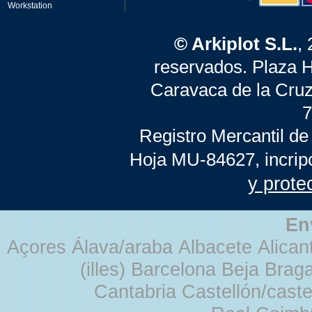
Workstation
© Arkiplot S.L.
,
reservados. Plaza 
Caravaca de la Cruz
7
Registro Mercantil de
Hoja MU-84627, incrip
y prote
En
Açores Álava/araba Albacete Alicant
(illes) Barcelona Beja Br
Cantabria Castellón/cast