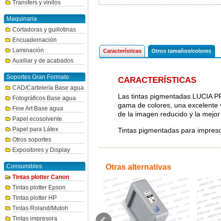
Transfers y vinilos
Maquinaria
Cortadoras y guillotinas
Encuadernación
Laminación
Características
Otros tamaños/colores
Auxiliar y de acabados
Soportes Gran Formato
CARACTERÍSTICAS
CAD/Cartelería Base agua
Las tintas pigmentadas LUCIA P
Fotográficos Base agua
gama de colores, una excelente v
Fine Art Base agua
de la imagen reducido y la mejor
Papel ecosolvente
Papel para Látex
Tintas pigmentadas para impre
Otros soportes
Expositores y Display
Consumibles
Otras alternativas
Tintas plotter Canon
Tintas plotter Epson
Tintas plotter HP
Tintas Roland/Mutoh
Tintas impresora