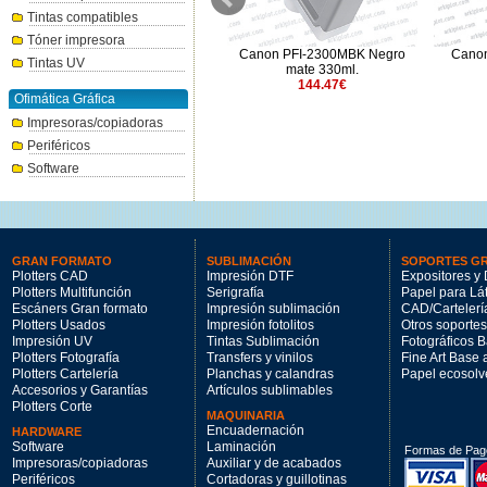
Tintas compatibles
Tóner impresora
Canon PFI-3100CO Chroma
Canon PFI-2300MBK Negro
Canon
Tintas UV
Optimizer 160ml.
mate 330ml.
76.17€
144.47€
Ofimática Gráfica
Impresoras/copiadoras
Periféricos
Software
GRAN FORMATO
SUBLIMACIÓN
SOPORTES G
Plotters CAD
Impresión DTF
Expositores y 
Plotters Multifunción
Serigrafía
Papel para Lá
Escáners Gran formato
Impresión sublimación
CAD/Cartelerí
Plotters Usados
Impresión fotolitos
Otros soportes
Impresión UV
Tintas Sublimación
Fotográficos 
Plotters Fotografía
Transfers y vinilos
Fine Art Base
Plotters Cartelería
Planchas y calandras
Papel ecosolv
Accesorios y Garantías
Artículos sublimables
Plotters Corte
MAQUINARIA
Encuadernación
HARDWARE
Software
Laminación
Formas de Pag
Impresoras/copiadoras
Auxiliar y de acabados
Periféricos
Cortadoras y guillotinas