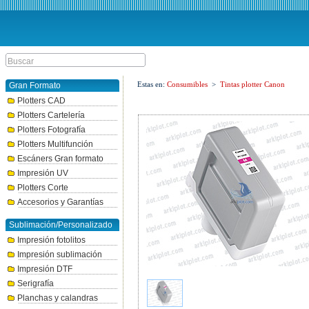
Estas en:
Consumibles
>
Tintas plotter Canon
Gran Formato
Plotters CAD
Plotters Cartelería
Plotters Fotografía
Plotters Multifunción
Escáners Gran formato
Impresión UV
Plotters Corte
Accesorios y Garantías
Sublimación/Personalizado
Impresión fotolitos
Impresión sublimación
Impresión DTF
Serigrafía
Planchas y calandras