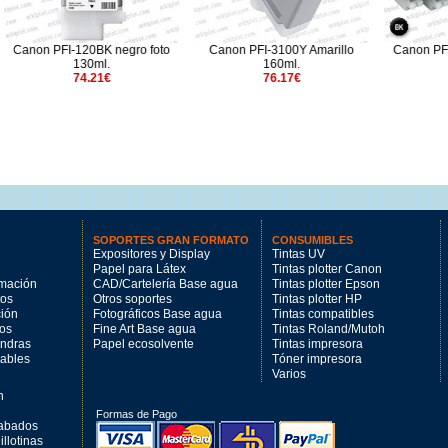
-120BK negro foto
Canon PFI-3100Y Amarillo
Canon PFI-107BK negr
130ml.
160ml.
130ml.
74.21€
76.17€
74.21€
SOPORTES GRAN FORMATO
CONSUMIBLES
Expositores y Display
Tintas UV
Papel para Látex
Tintas plotter Canon
imación
CAD/Cartelería Base agua
Tintas plotter Epson
tos
Otros soportes
Tintas plotter HP
ción
Fotográficos Base agua
Tintas compatibles
los
Fine Art Base agua
Tintas Roland/Mutoh
andras
Papel ecosolvente
Tintas impresora
mables
Tóner impresora
Varios
n
Formas de Pago
cabados
llotinas