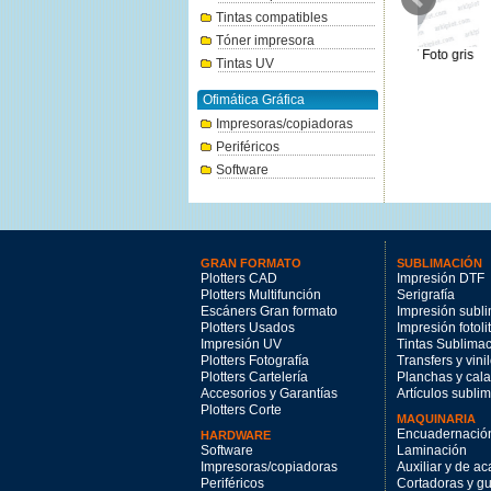
Tintas compatibles
Tóner impresora
Canon PFI-1300PC foto cian
Canon PFI-3100PGY Foto gris
Canon PFI
Tintas UV
330ml.
160ml.
144.47€
76.17€
Ofimática Gráfica
Impresoras/copiadoras
Periféricos
Software
GRAN FORMATO
SUBLIMACIÓN
Plotters CAD
Impresión DTF
Plotters Multifunción
Serigrafía
Escáners Gran formato
Impresión subl
Plotters Usados
Impresión fotoli
Impresión UV
Tintas Sublima
Plotters Fotografía
Transfers y vini
Plotters Cartelería
Planchas y cal
Accesorios y Garantías
Artículos subli
Plotters Corte
MAQUINARIA
Encuadernació
HARDWARE
Software
Laminación
Impresoras/copiadoras
Auxiliar y de a
Periféricos
Cortadoras y gui