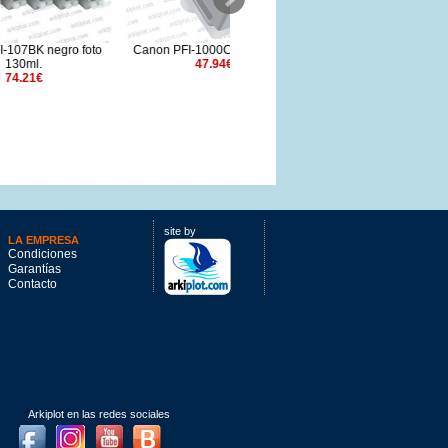
o foto
Canon PFI-1000C Cian 80ml.
Canon PFI-206Y amarillo
47.94€
300ml.
141.62€
site by
LA EMPRESA
Condiciones
Garantías
Contacto
Arkiplot en las redes sociales
Facebook
Instagram
Youtube
Blog