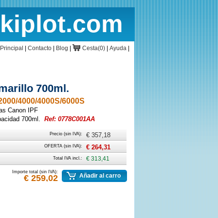
rkiplot.com
cio
Cesta
Principal
|
Contacto
|
Blog
|
Cesta(0)
|
Ayuda
|
arillo 700ml.
000/4000/4000S/6000S
ras Canon IPF
acidad 700ml.
Ref: 0778C001AA
Precio (sin IVA):
€ 357,18
OFERTA (sin IVA):
€ 264,31
Total IVA incl.:
€ 313,41
Importe total (sin IVA):
Añadir al carro
€ 259,02