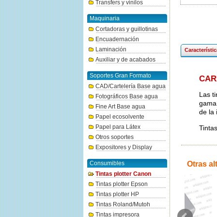
Transfers y vinilos
Maquinaria
Cortadoras y guillotinas
Encuadernación
Laminación
Característi
Auxiliar y de acabados
Soportes Gran Formato
CAR
CAD/Cartelería Base agua
Las t
Fotográficos Base agua
gama 
Fine Art Base agua
de la
Papel ecosolvente
Papel para Látex
Tinta
Otros soportes
Expositores y Display
Consumibles
Otras al
Tintas plotter Canon
Tintas plotter Epson
Tintas plotter HP
Tintas Roland/Mutoh
Tintas impresora