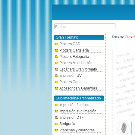
Estas en:
Consum
Gran Formato
Plotters CAD
Plotters Cartelería
Plotters Fotografía
Plotters Multifunción
Escáners Gran formato
Impresión UV
Plotters Corte
Accesorios y Garantías
Sublimación/Personalizado
Impresión fotolitos
Impresión sublimación
Impresión DTF
Serigrafía
Planchas y calandras