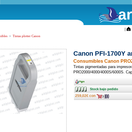
a
ini
|
ibles
>
Tintas plotter Canon
Canon PFI-1700Y am
Consumibles Canon PRO2
Tintas pigmentadas para impreso
PRO2000/4000/4000S/6000S. Cap
Ancho
Stock
Stock bajo pedido
bajo
pedido
259,02€ con