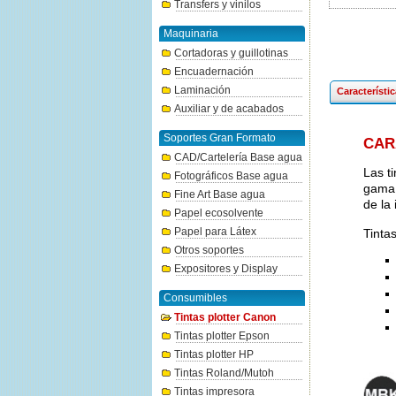
Transfers y vinilos
Maquinaria
Cortadoras y guillotinas
Encuadernación
Laminación
Característi
Auxiliar y de acabados
Soportes Gran Formato
CAR
CAD/Cartelería Base agua
Las t
Fotográficos Base agua
gama 
Fine Art Base agua
de la
Papel ecosolvente
Papel para Látex
Tinta
Otros soportes
Expositores y Display
Consumibles
Tintas plotter Canon
Tintas plotter Epson
Tintas plotter HP
Tintas Roland/Mutoh
Tintas impresora