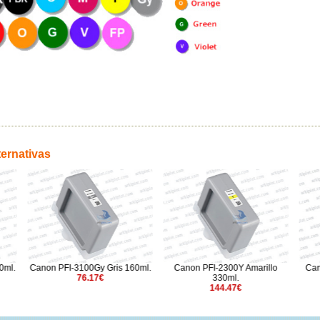
ternativas
3100Gy Gris 160ml.
Canon PFI-2300Y Amarillo
Canon PFI-120C cian 
76.17€
330ml.
74.21€
144.47€