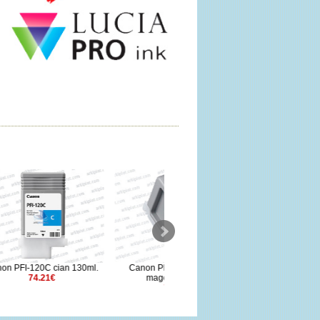
130ml.
Canon PFI-3100PM Foto
Canon PFI-120M magenta
magenta 160ml.
130ml.
76.17€
74.21€