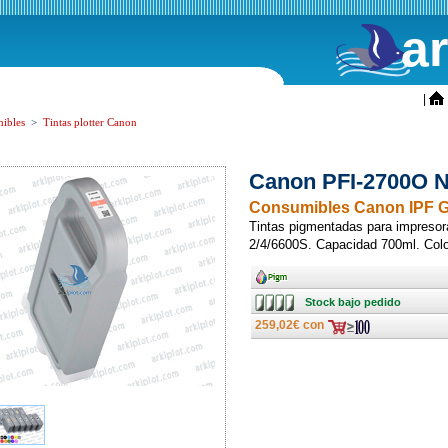
a
ini
|
ibles
>
Tintas plotter Canon
Canon PFI-2700O N
Consumibles Canon IPF G
Tintas pigmentadas para impres
2/4/6600S. Capacidad 700ml. Colo
Ancho
Stock
Stock bajo pedido
bajo
pedido
259,02€ con