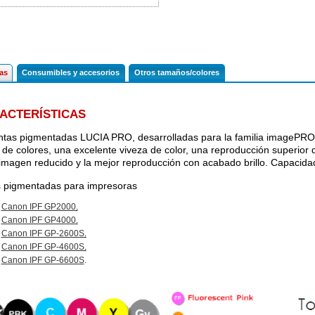
cas
Consumibles y accesorios
Otros tamaños/colores
ACTERÍSTICAS
intas pigmentadas LUCIA PRO, desarrolladas para la familia imageP
de colores, una excelente viveza de color, una reproducción superior 
 imagen reducido y la mejor reproducción con acabado brillo. Capacida
s pigmentadas para impresoras
Canon IPF GP2000
.
Canon IPF GP4000
.
Canon IPF GP-2600S
.
Canon IPF GP-4600S
.
Canon IPF GP-6600S
.