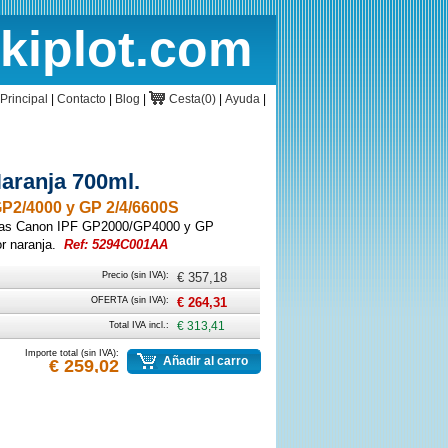
rkiplot.com
cio
Cesta
Principal
|
Contacto
|
Blog
|
Cesta(0)
|
Ayuda
|
aranja 700ml.
P2/4000 y GP 2/4/6600S
oras Canon IPF GP2000/GP4000 y GP
r naranja.
Ref: 5294C001AA
Precio (sin IVA):
€ 357,18
OFERTA (sin IVA):
€ 264,31
Total IVA incl.:
€ 313,41
Importe total (sin IVA):
Añadir al carro
€ 259,02