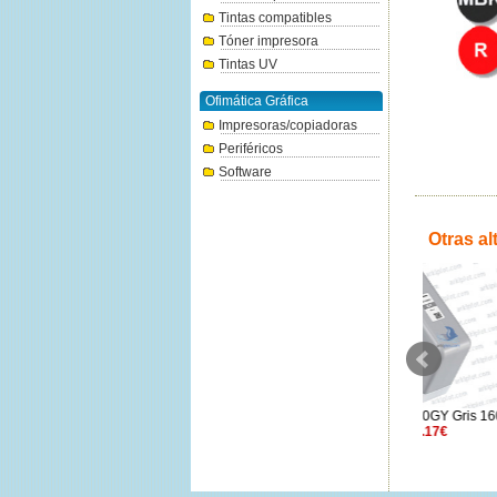
Tintas compatibles
Tóner impresora
Tintas UV
Ofimática Gráfica
Impresoras/copiadoras
Periféricos
Software
Otras al
Canon PF-10 Cabezal
Canon PFI-1100GY Gris 160ml.
Canon PFI-
488.27€
76.17€