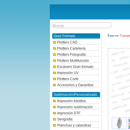
Estas en:
Consum
Gran Formato
Plotters CAD
Plotters Cartelería
Plotters Fotografía
Plotters Multifunción
Escáners Gran formato
Impresión UV
Plotters Corte
Accesorios y Garantías
Sublimación/Personalizado
Impresión fotolitos
Impresión sublimación
Impresión DTF
Serigrafía
Planchas y calandras