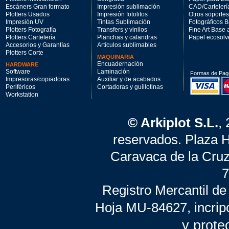
Escáners Gran formato
Impresión sublimación
CAD/Cartelerí
Plotters Usados
Impresión fotolitos
Otros soportes
Impresión UV
Tintas Sublimación
Fotográficos 
Plotters Fotografía
Transfers y vinilos
Fine Art Base
Plotters Cartelería
Planchas y calandras
Papel ecosolv
Accesorios y Garantías
Artículos sublimables
Plotters Corte
MAQUINARIA
Encuadernación
HARDWARE
Software
Laminación
Formas de Pag
Impresoras/copiadoras
Auxiliar y de acabados
Periféricos
Cortadoras y guillotinas
Workstation
© Arkiplot S.L.
,
reservados. Plaza 
Caravaca de la Cruz
7
Registro Mercantil de
Hoja MU-84627, incrip
y prote