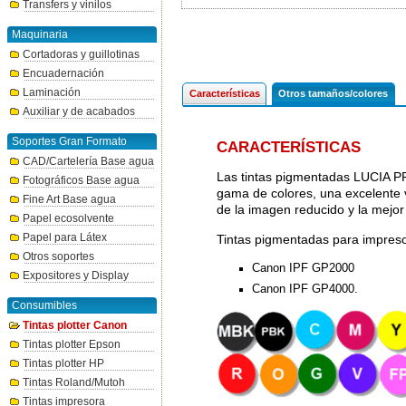
Transfers y vinilos
Maquinaria
Cortadoras y guillotinas
Encuadernación
Laminación
Características
Otros tamaños/colores
Auxiliar y de acabados
Soportes Gran Formato
CARACTERÍSTICAS
CAD/Cartelería Base agua
Las tintas pigmentadas LUCIA P
Fotográficos Base agua
gama de colores, una excelente v
Fine Art Base agua
de la imagen reducido y la mejo
Papel ecosolvente
Papel para Látex
Tintas pigmentadas para impres
Otros soportes
Canon IPF GP2000
Expositores y Display
Canon IPF GP4000.
Consumibles
Tintas plotter Canon
Tintas plotter Epson
Tintas plotter HP
Tintas Roland/Mutoh
Tintas impresora