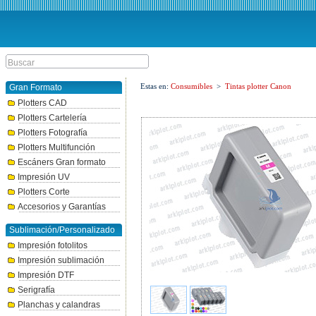
Estas en:
Consumibles
>
Tintas plotter Canon
Gran Formato
Plotters CAD
Plotters Cartelería
Plotters Fotografía
Plotters Multifunción
Escáners Gran formato
Impresión UV
Plotters Corte
Accesorios y Garantías
Sublimación/Personalizado
Impresión fotolitos
Impresión sublimación
Impresión DTF
Serigrafía
Planchas y calandras