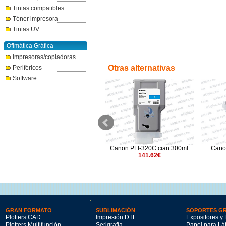
Tintas compatibles
Tóner impresora
Tintas UV
Ofimática Gráfica
Impresoras/copiadoras
Otras alternativas
Periféricos
Software
Canon PFI-206M magenta
Canon PFI-320C cian 300ml.
Canon
300ml.
141.62€
141.62€
GRAN FORMATO
SUBLIMACIÓN
SOPORTES G
Plotters CAD
Impresión DTF
Expositores y 
Plotters Multifunción
Serigrafía
Papel para Lá