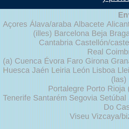
En
Açores Álava/araba Albacete Alicant
(illes) Barcelona Beja Br
Cantabria Castellón/cast
Real Coimb
(a) Cuenca Évora Faro Girona Gra
Huesca Jaén Leiria León Lisboa Lle
(las
Portalegre Porto Rioja
Tenerife Santarém Segovia Setúbal S
Do Cas
Viseu Vizcaya/b